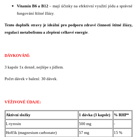
Vitamín B6 a B12
– mají účinky na efektivní využití jódu a správné
fungování štítné žlázy.
Tento doplněk stravy je ideální pro podporu zdravé činnosti štítné žlázy,
regulaci metabolismu a zlepšení celkové energie
.
DÁVKOVÁNÍ:
3 kapsle 1x denně, nejlépe s jídlem.
Počet dávek v balení: 30 dávek.
VÝŽIVOVÉ ÚDAJE:
Aktivní složky
1 dávka (3 kapsle)
% RHP*
L-tyrosin
500 mg
-
Hořčík (magnesium carbonate)
57 mg
15 %