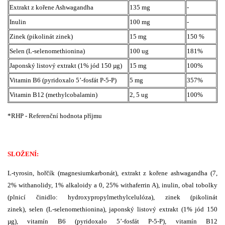
Extrakt z kořene Ashwagandha
135 mg
-
Inulin
100 mg
-
Zinek (pikolinát zinek)
15 mg
150 %
Selen (L-selenomethionina)
100 ug
181%
Japonský listový extrakt (1% jód 150 µg)
15 mg
100%
Vitamin B6 (pyridoxalo 5’-fosfát P-5-P)
5 mg
357%
Vitamin B12 (methylcobalamin)
2, 5 ug
100%
*RHP - Referenční hodnota příjmu
SLOŽENÍ:
L-tyrosin, hořčík (magnesiumkarbonát), extrakt z kořene ashwagandha (7,
2% withanolidy, 1% alkaloidy a 0, 25% withaferrin A), inulin, obal tobolky
(plnicí činidlo: hydroxypropylmethylcelulóza), zinek (pikolinát
zinek), selen (L-selenomethionina), japonský listový extrakt (1% jód 150
µg), vitamín B6 (pyridoxalo 5’-fosfát P-5-P), vitamín B12