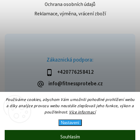
Ochrana osobních údajů
Reklamace, výměna, vrácení zboží
Zákaznická podpora:
+420776258412
info@fitnessprotebe.cz
Používáme cookies, abychom Vám umožnili pohodlné prohlížení webu
a díky analýze provozu webu neustále zlepšovali jeho funkce, výkon a
použitelnost.
Více informací
Copyright 2026
Fitnessprotebe.cz
. Všechna práva vyhrazena.
Vytvořil
Shoptet
| Design
Shoptak.cz
Nastavení
Souhlasím