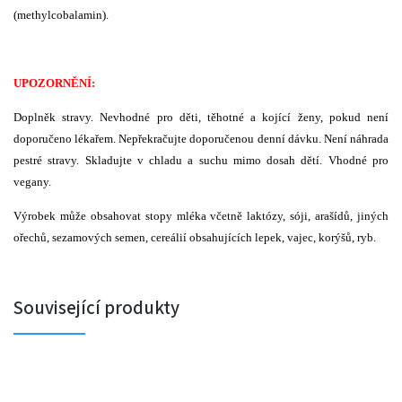
(methylcobalamin).
UPOZORNĚNÍ:
Doplněk stravy. Nevhodné pro děti, těhotné a kojící ženy, pokud není
doporučeno lékařem. Nepřekračujte doporučenou denní dávku. Není náhrada
pestré stravy. Skladujte v chladu a suchu mimo dosah dětí. Vhodné pro
vegany.
Výrobek může obsahovat stopy mléka včetně laktózy, sóji, arašídů, jiných
ořechů, sezamových semen, cereálií obsahujících lepek, vajec, korýšů, ryb.
Související produkty