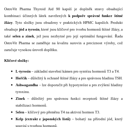
OstroVit Pharma Thyroid Aid 90 kapslí je doplněk stravy obsahující
kombinaci účinných látek navržených
k podpoře správné funkce štítné
žlázy
. Tyto složky jsou obsaženy v praktických HPMC kapslích. Produkt
obsahuje
jód a tyrosin
, které jsou klíčové pro tvorbu hormonů štítné žlázy, a
také
selen a zinek
, jež jsou nezbytné pro její optimální fungování. Řada
OstroVit Pharma se zaměřuje na kvalitu surovin a preciznost výroby, což
zaručuje vysokou úroveň doplňku.
Klíčové složky:
L-tyrosin
– základní stavební kámen pro syntézu hormonů T3 a T4.
Hořčík
– důležitý k ochraně štítné žlázy a pro správnou hladinu TSH.
Ashwagandha
– lze doporučit při hypotyreóze a pro zvýšení hladiny
tyroxinu.
Zinek
– důležitý pro správnou funkci receptorů štítné žlázy a
stabilizaci hormonů.
Selen
– klíčový pro přeměnu T4 na aktivní hormon T3.
Kelp (extrakt z japonských listů)
– bohatý na přírodní jód, který
souvisí s tvorbou hormonů.