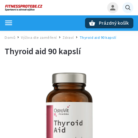
Prázdný košík
Hledat
Domů
Výživa dle zaměření
Zdraví
Thyroid aid 90 kapslí
/
/
/
Thyroid aid 90 kapslí