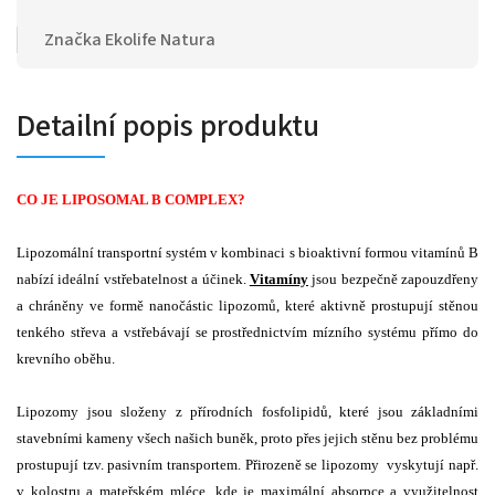
Značka
Ekolife Natura
Detailní popis produktu
CO JE LIPOSOMAL B COMPLEX?
Lipozomální transportní systém v kombinaci s bioaktivní formou vitamínů B
nabízí ideální vstřebatelnost a účinek.
Vitamíny
jsou bezpečně zapouzdřeny
a chráněny ve formě nanočástic lipozomů, které aktivně prostupují stěnou
tenkého střeva a vstřebávají se prostřednictvím mízního systému přímo do
krevního oběhu.
Lipozomy jsou složeny z přírodních fosfolipidů, které jsou základními
stavebními kameny všech našich buněk, proto přes jejich stěnu bez problému
prostupují tzv. pasivním transportem. Přirozeně se lipozomy vyskytují např.
v kolostru a mateřském mléce, kde je maximální absorpce a využitelnost