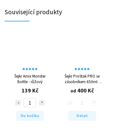
Související produkty
Šejkr Amix Monster
Šejkr ProStak PRO se
Bottle - růžový
zásobníkem 650ml -
různé barvy
139 Kč
400 Kč
od
Do košíku
Detail