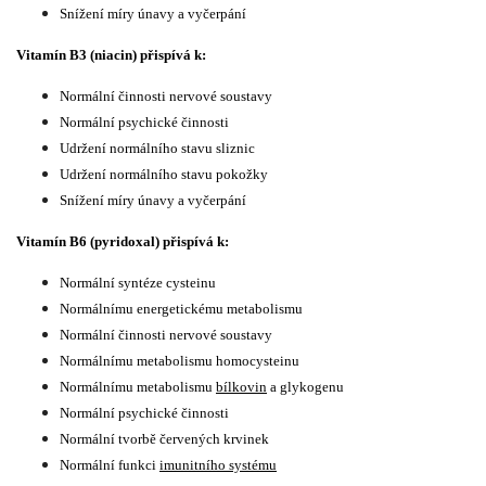
Snížení míry únavy a vyčer­pání
Vitamín B3 (niacin) přispívá k:
Normální činnosti nervové soustavy
Normální psychické činnosti
Udržení normálního stavu sliznic
Udržení normálního stavu pokožky
Snížení míry únavy a vyčerpání
Vitamín B6 (pyridoxal) přispívá k:
Normální syntéze cysteinu
Normálnímu energetic­kému metabolismu
Normální činnosti nervové soustavy
Normálnímu metabolismu homocysteinu
Normálnímu metabolismu
bílkovin
a glykogenu
Normální psychické činnosti
Normální tvorbě červených krvinek
Normální funkci
imunit­ního systému