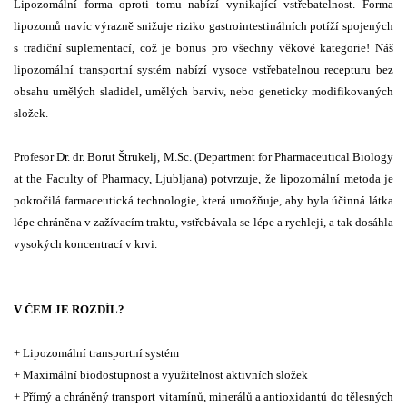
Lipozomální forma oproti tomu nabízí vynikající vstřebatelnost. Forma
lipozomů navíc výrazně snižuje riziko gastrointestinálních potíží spojených
s tradiční suplementací, což je bonus pro všechny věkové kategorie! Náš
lipozomální transportní systém nabízí vysoce vstřebatelnou recepturu bez
obsahu umělých sladidel, umělých barviv, nebo geneticky modifikovaných
složek.
Profesor Dr. dr. Borut Štrukelj, M.Sc. (Department for Pharmaceutical Biology
at the Faculty of Pharmacy, Ljubljana) potvrzuje, že lipozomální metoda je
pokročilá farmaceutická technologie, která umožňuje, aby byla účinná látka
lépe chráněna v zažívacím traktu, vstřebávala se lépe a rychleji, a tak dosáhla
vysokých koncentrací v krvi.
V ČEM JE ROZDÍL?
+ Lipozomální transportní systém
+ Maximální biodostupnost a využitelnost aktivních složek
+ Přímý a chráněný transport vitamínů, minerálů a antioxidantů do tělesných