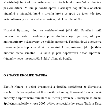
V následujícím kroku se vstřebávají do všech buněk prostřednictvím tzv.
pasivní difuze. V tom je rozdíl oproti klasickým doplňkům s obsahem
vitamínů a minerálů, které v prvním kroku vstupují do jater, kde jsou
metabolizovány a až následně se dostávají do krevního oběhu.
Nicméně lipozomy jdou ve vstřebatelnosti ještě dál. Pomáhají totiž
transportovat aktivní molekuly přímo do buněčných procesů, kde jsou
mikronutrienty vyžadovány ve velkém množství. Fosfolipidová dvojvrstva
lipozomu je schopna se sloučit s ostatními dvojvrstvami, jako je třeba
buněčná stěna samotná – a takto je pak dopravován obsah lipozomu
(vitamíny nebo jiné prospěšné látky) přímo do buněk.
O ZNAČCE EKOLIFE NATURA
Ekolife Natura je velmi dynamická a úspěšná společnost ze Slovinska,
specializující se na prémiové lipozomální vitamíny, lipozomální chelatované
minerály a lipozomální formulace nutrientů prověřené klinickými studiemi.
Společnost založily v roce 2007 výživové specialistky, sestry Tjaša a Tajča