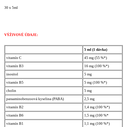
30 x 5ml
VÝŽIVOVÉ ÚDAJE:
5 ml (1 dávka)
vitamín C
45 mg (55 %*)
vitamín B3
16 mg (100 %*)
inositol
5 mg
vitamín B5
5 mg (100 %*)
cholin
5 mg
paraaminobenzoová kyselina (PABA)
2,5 mg
vitamín B2
1,4 mg (100 %*)
vitamín B6
1,5 mg (100 %*
vitamín B1
1,1 mg (100 %*)