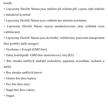
buněk
+ Lipozomy Ekolife Natura jsou stabilní při nízkém pH, a proto také stabilní
v žaludeční kyselině
+ Lipozomy Ekolife Natura jsou vstřebávány mizním systémem
+ Lipozomy Ekolife Natura nejsou metabolizovány játry (odlišná cesta
vstřebávání)
+ Lipozomy Ekolife Natura jsou do buňky vstřebávány pasivním transportem
(bez potřeby další energie)
+ Vyrobeno v Evropě (GMO free)
+ Zdroj fosfolipidů: GMO free slunečnicový olej (EU)
+ Bez obsahu umělých sladidel (sukralóza, aspartam, acesulfam, sacharin a
další)
+ Bez obsahu umělých barviv
+ Gluten free (bez lepku)
+ Soy free (bez soji)
+ Sugar free (bez cukru)
+ Vegan