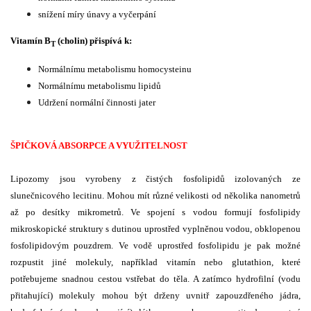
snížení míry únavy a vyčerpání
Vitamín B
(cholin) přispívá k:
T
Normál­nímu metabolismu homo­cysteinu
Normál­nímu metabolismu lipidů
Udržení normální činnosti jater
ŠPIČKOVÁ ABSORPCE A VYUŽITELNOST
Lipozomy jsou vyrobeny z čistých fosfolipidů izolovaných ze
slunečnicového lecitinu. Mohou mít různé velikosti od několika nanometrů
až po desítky mikrometrů. Ve spojení s vodou formují fosfolipidy
mikroskopické struktury s dutinou uprostřed vyplněnou vodou, obklopenou
fosfolipidovým pouzdrem. Ve vodě uprostřed fosfolipidu je pak možné
rozpustit jiné molekuly, například vitamín nebo glutathion, které
potřebujeme snadnou cestou vstřebat do těla. A zatímco hydrofilní (vodu
přitahující) molekuly mohou být drženy uvnitř zapouzdřeného jádra,