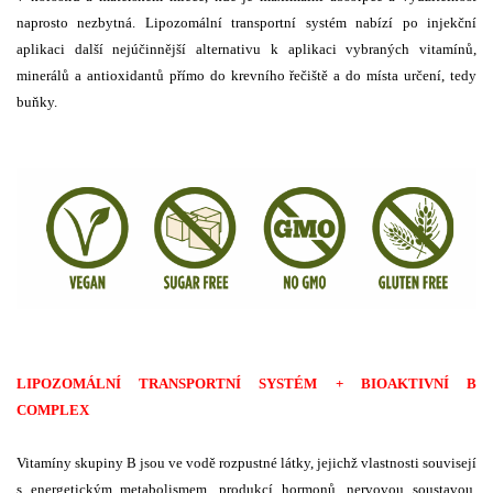
naprosto nezbytná. Lipozomální transportní systém nabízí po injekční
aplikaci další nejúčinnější alternativu k aplikaci vybraných vitamínů,
minerálů a antioxidantů přímo do krevního řečiště a do místa určení, tedy
buňky.
LIPOZOMÁLNÍ TRANSPORTNÍ SYSTÉM + BIOAKTIVNÍ B
COMPLEX
Vitamíny skupiny B jsou ve vodě rozpustné látky, jejichž vlastnosti souvisejí
s energetickým metabolismem, produkcí hormonů, nervovou soustavou,