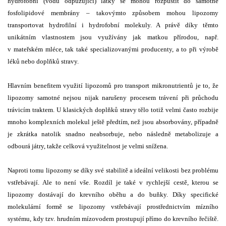
hydrofobní (vodu odpuzující) látky se mohou rozpustit do samotné
fosfolipidové membrány – takovýmto způsobem mohou lipozomy
transportovat hydrofilní i hydrofobní molekuly. A právě díky těmto
unikátním vlastnostem jsou využívány jak matkou přírodou, např.
v mateřském mléce, tak také specializovanými producenty, a to při výrobě
léků nebo doplňků stravy.
Hlavním benefitem využití lipozomů pro transport mikronutrientů je to, že
lipozomy samotné nejsou nijak narušeny procesem trávení při průchodu
trávicím traktem. U klasických doplňků stravy tělo totiž velmi často rozbije
mnoho komplexních molekul ještě předtím, než jsou absorbovány, případně
je zkrátka natolik snadno neabsorbuje, nebo následně metabolizuje a
odbourá játry, takže celková využitelnost je velmi snížena.
Naproti tomu lipozomy se díky své stabilitě a ideální velikosti bez problému
vstřebávají. Ale to není vše. Rozdíl je také v rychlejší cestě, kterou se
lipozomy dostávají do krevního oběhu a do buňky. Díky specifické
molekulární formě se lipozomy vstřebávají prostřednictvím mízního
systému, kdy tzv. hrudním mízovodem prostupují přímo do krevního řečiště.