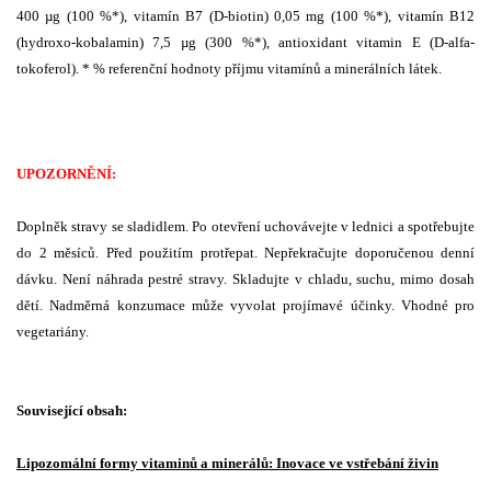
400 µg (100 %*), vitamín B7 (D-biotin) 0,05 mg (100 %*), vitamín B12
(hydroxo-kobalamin) 7,5 µg (300 %*), antioxidant vitamin E (D-alfa-
tokoferol). * % referenční hodnoty příjmu vitamínů a minerálních látek.
UPOZORNĚNÍ:
Doplněk stravy se sladidlem. Po otevření uchovávejte v lednici a spotřebujte
do 2 měsíců. Před použitím protřepat. Nepřekračujte doporučenou denní
dávku. Není náhrada pestré stravy. Skladujte v chladu, suchu, mimo dosah
dětí. Nadměrná konzumace může vyvolat projímavé účinky. Vhodné pro
vegetariány.
Související obsah:
Lipozomální formy vitaminů a minerálů: Inovace ve vstřebání živin