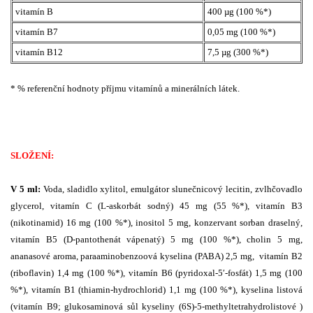
vitamín B
400 µg (100 %*)
vitamín B7
0,05 mg (100 %*)
vitamín B12
7,5 µg (300 %*)
* % referenční hodnoty příjmu vitamínů a minerálních látek.
SLOŽENÍ:
V 5 ml:
Voda, sladidlo xylitol, emulgátor slunečnicový lecitin, zvlhčovadlo
glycerol, vitamín C (L-askorbát sodný) 45 mg (55 %*), vitamín B3
(nikotinamid) 16 mg (100 %*), inositol 5 mg, konzervant sorban draselný,
vitamín B5 (D-pantothenát vápenatý) 5 mg (100 %*), cholin 5 mg,
ananasové aroma, paraaminobenzoová kyselina (PABA) 2,5 mg, vitamín B2
(riboflavin) 1,4 mg (100 %*), vitamín B6 (pyridoxal-5′-fosfát) 1,5 mg (100
%*), vitamín B1 (thiamin-hydrochlorid) 1,1 mg (100 %*), kyselina listová
(vitamín B9; glukosaminová sůl kyseliny (6S)-5-methyltetrahydrolistové )