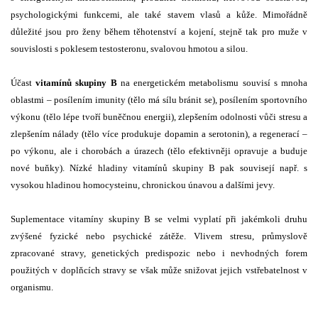
psychologickými funkcemi, ale také stavem vlasů a kůže. Mimořádně
důležité jsou pro ženy během těhotenství a kojení, stejně tak pro muže v
souvislosti s poklesem testosteronu, svalovou hmotou a silou.
Účast
vitamínů skupiny B
na energetickém metabolismu souvisí s mnoha
oblastmi – posílením imunity (tělo má sílu bránit se), posílením sportovního
výkonu (tělo lépe tvoří buněčnou energii), zlepšením odolnosti vůči stresu a
zlepšením nálady (tělo více produkuje dopamin a serotonin), a regenerací –
po výkonu, ale i chorobách a úrazech (tělo efektivněji opravuje a buduje
nové buňky). Nízké hladiny vitamínů skupiny B pak souvisejí např. s
vysokou hladinou homocysteinu, chronickou únavou a dalšími jevy.
Suplementace vitamíny skupiny B se velmi vyplatí při jakémkoli druhu
zvýšené fyzické nebo psychické zátěže. Vlivem stresu, průmyslově
zpracované stravy, genetických predispozic nebo i nevhodných forem
použitých v doplňcích stravy se však může snižovat jejich vstřebatelnost v
organismu.