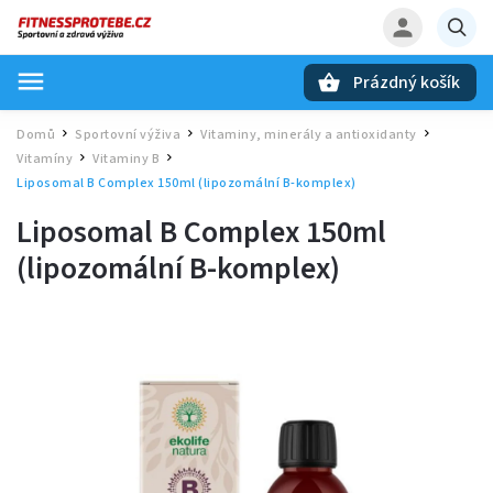
Prázdný košík
Hledat
Domů
Sportovní výživa
Vitaminy, minerály a antioxidanty
/
/
/
Vitamíny
Vitaminy B
/
/
Liposomal B Complex 150ml (lipozomální B-komplex)
Liposomal B Complex 150ml
(lipozomální B-komplex)