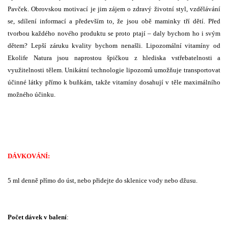
Pavček. Obrovskou motivací je jim zájem o zdravý životní styl, vzdělávání
se, sdílení informací a především to, že jsou obě maminky tří dětí. Před
tvorbou každého nového produktu se proto ptají – daly bychom ho i svým
dětem? Lepší záruku kvality bychom nenašli. Lipozomální vitamíny od
Ekolife Natura jsou naprostou špičkou z hlediska vstřebatelnosti a
využitelnosti tělem. Unikátní technologie lipozomů umožňuje transportovat
účinné látky přímo k buňkám, takže vitamíny dosahují v těle maximálního
možného účinku.
DÁVKOVÁNÍ:
5 ml denně přímo do úst, nebo přidejte do sklenice vody nebo džusu.
Počet dávek v balení
: