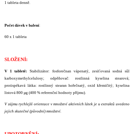
1 tableta denně.
Počet dávek v balení
:
60 x 1 tableta
SLOŽENÍ:
V
1 tabletě:
Stabilizátor: fosforečnan vápenatý, zesíťovaná sodná sůl
karboxymethylcelulosy; odpěňovač: rostlinná kyselina stearová;
protispékavá látka: rostlinný stearan hořečnatý, oxid křemičitý; kyselina
listová 800 µg (400 % referenční hodnoty příjmu).
V zájmu rychlejší orientace v množství aktivních látek je u extraktů uvedeno
jejich skutečné (původní) množství.
UPOZORNĚNÍ: