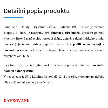
Detailní popis produktu
Folic acid – foláty – kyselina listová – vitamin B9 – to vše je vitamin
skupiny B, který je nezbytný
pro obnovu a růst buněk
. Vysokou potřebu
kyseliny listové mají rychle rostoucí tkáně, zejména tkáně lidského plodu,
pro který je tento nutrient naprosto nezbytný a
podílí se na vývoji a
normálním růstu dítěte v děloze.
Je potřebná pro vývoj buněčného dělení a
rozmnožování buněk.
Kyselina listová je nezbytná při tvorbě krve a pomáhá udržovat
normální
hladinu homocysteinu
.
V neposlední řadě je kyselina listová důležitá pro
obranyschopnost
našeho
těla a snížení míry únavy a vyčerpání.
DÁVKOVÁNÍ: