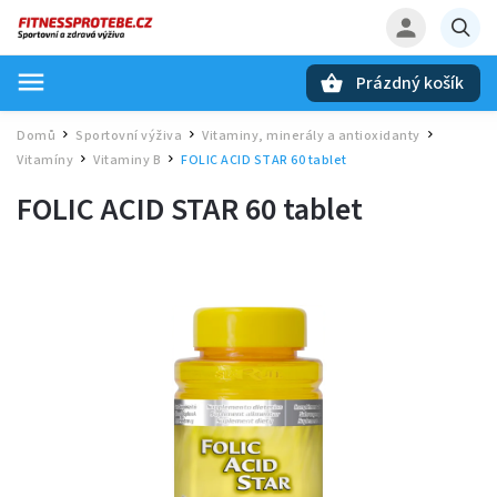
Prázdný košík
Hledat
Domů
Sportovní výživa
Vitaminy, minerály a antioxidanty
/
/
/
Vitamíny
Vitaminy B
FOLIC ACID STAR 60 tablet
/
/
FOLIC ACID STAR 60 tablet