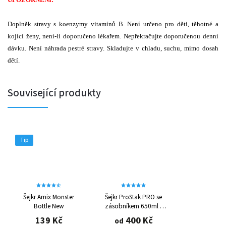
Doplněk stravy s koenzymy vitamínů B. Není určeno pro děti, těhotné a
kojící ženy, není-li doporučeno lékařem. Nepřekračujte doporučenou denní
dávku. Není náhrada pestré stravy. Skladujte v chladu, suchu, mimo dosah
dětí.
Související produkty
Tip
Šejkr Amix Monster
Šejkr ProStak PRO se
Bottle New
zásobníkem 650ml -
různé barvy
139 Kč
400 Kč
od