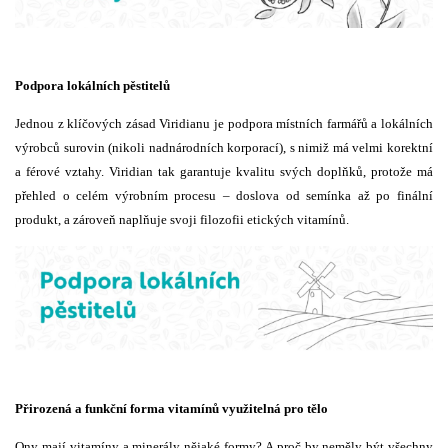
Podpora lokálních pěstitelů
Jednou z klíčových zásad Viridianu je podpora místních farmářů a lokálních
výrobců surovin (nikoli nadnárodních korporací), s nimiž má velmi korektní
a férové vztahy. Viridian tak garantuje kvalitu svých doplňků, protože má
přehled o celém výrobním procesu – doslova od semínka až po finální
produkt, a zároveň naplňuje svoji filozofii etických vitamínů.
Přirozená a funkční forma vitamínů využitelná pro tělo
Ony mají vitamíny a minerály nějaké formy? A proč by neměly být všechny