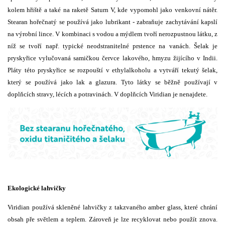
kolem hřiště a také na raketě Saturn V, kde vypomohl jako venkovní nátěr.
Stearan hořečnatý se používá jako lubrikant - zabraňuje zachytávání kapslí
na výrobní lince. V kombinaci s vodou a mýdlem tvoří nerozpustnou látku, z
níž se tvoří např. typické neodstranitelné prstence na vanách. Šelak je
pryskyřice vylučovaná samičkou červce lakového, hmyzu žijícího v Indii.
Pláty této pryskyřice se rozpouští v ethylalkoholu a vytváří tekutý šelak,
který se používá jako lak a glazura. Tyto látky se běžně používají v
doplňcích stravy, lécích a potravinách. V doplňcích Viridian je nenajdete.
Ekologické lahvičky
Viridian používá skleněné lahvičky z takzvaného amber glass, které chrání
obsah pře světlem a teplem. Zároveň je lze recyklovat nebo použít znova.