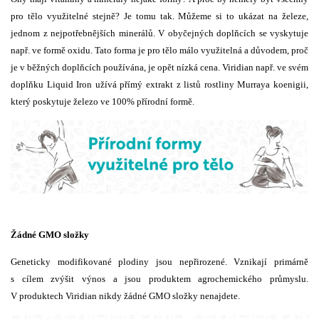
pro tělo využitelné stejně? Je tomu tak. Můžeme si to ukázat na železe,
jednom z nejpotřebnějších minerálů. V obyčejných doplňcích se vyskytuje
např. ve formě oxidu. Tato forma je pro tělo málo využitelná a důvodem, proč
je v běžných doplňcích používána, je opět nízká cena. Viridian např. ve svém
doplňku Liquid Iron užívá přímý extrakt z listů rostliny Murraya koenigii,
který poskytuje železo ve 100% přírodní formě.
Žádné GMO složky
Geneticky modifikované plodiny jsou nepřirozené. Vznikají primárně
s cílem zvýšit výnos a jsou produktem agrochemického průmyslu.
V produktech Viridian nikdy žádné GMO složky nenajdete.