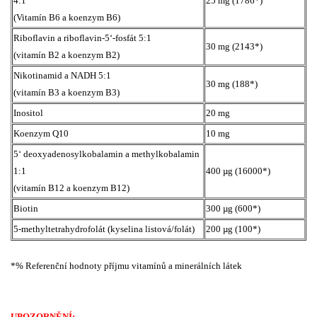
4:1
25 mg (1786*)
(Vitamín B6 a koenzym B6)
Riboflavin a riboflavin-5‘-fosfát 5:1
30 mg (2143*)
(vitamín B2 a koenzym B2)
Nikotinamid a NADH 5:1
30 mg (188*)
(vitamín B3 a koenzym B3)
Inositol
20 mg
Koenzym Q10
10 mg
5‘ deoxyadenosylkobalamin a methylkobalamin
1:1
400 µg (16000*)
(vitamín B12 a koenzym B12)
Biotin
300 µg (600*)
5-methyltetrahydrofolát (kyselina listová/folát)
200 µg (100*)
*% Referenční hodnoty příjmu vitamínů a minerálních látek
UPOZORNĚNÍ: