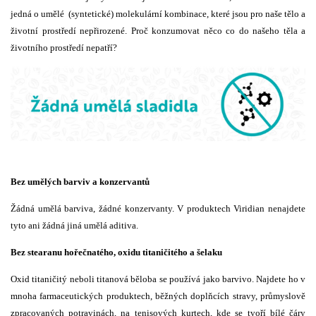
jedná o umělé (syntetické) molekulární kombinace, které jsou pro naše tělo a
životní prostředí nepřirozené. Proč konzumovat něco co do našeho těla a
životního prostředí nepatří?
Bez umělých barviv a konzervantů
Žádná umělá barviva, žádné konzervanty. V produktech Viridian nenajdete
tyto ani žádná jiná umělá aditiva.
Bez stearanu hořečnatého, oxidu titaničitého a šelaku
Oxid titaničitý neboli titanová běloba se používá jako barvivo. Najdete ho v
mnoha farmaceutických produktech, běžných doplňcích stravy, průmyslově
zpracovaných potravinách, na tenisových kurtech, kde se tvoří bílé čáry