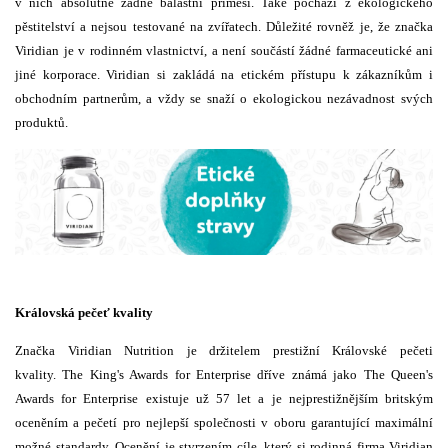
v nich absolutně žádné balastní příměsi. Také pochází z ekologického
pěstitelství a nejsou testované na zvířatech. Důležité rovněž je, že značka
Viridian je v rodinném vlastnictví, a není součástí žádné farmaceutické ani
jiné korporace. Viridian si zakládá na etickém přístupu k zákazníkům i
obchodním partnerům, a vždy se snaží o ekologickou nezávadnost svých
produktů.
Královská pečeť kvality
Značka Viridian Nutrition je držitelem prestižní Královské pečeti
kvality. The King's Awards for Enterprise dříve známá jako The Queen's
Awards for Enterprise existuje už 57 let a je nejprestižnějším britským
oceněním a pečetí pro nejlepší společnosti v oboru garantující maximální
možné standardy. Ocenění je stvrzením cíle, který si rodinná firma Viridian