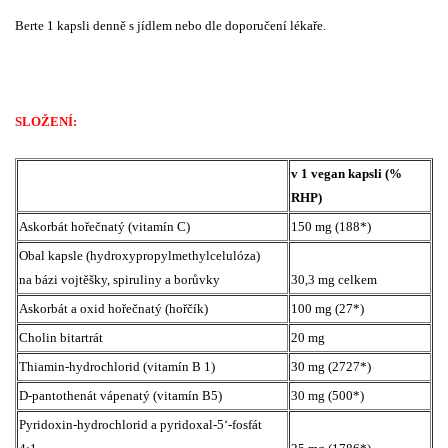
Berte 1 kapsli denně s jídlem nebo dle doporučení lékaře.
SLOŽENÍ:
v 1 vegan kapsli (%
RHP)
Askorbát hořečnatý (vitamín C)
150 mg (188*)
Obal kapsle (hydroxypropylmethylcelulóza)
na bázi vojtěšky, spiruliny a borůvky
30,3 mg celkem
Askorbát a oxid hořečnatý (hořčík)
100 mg (27*)
Cholin bitartrát
20 mg
Thiamin-hydrochlorid (vitamín B 1)
30 mg (2727*)
D-pantothenát vápenatý (vitamín B5)
30 mg (500*)
Pyridoxin-hydrochlorid a pyridoxal-5‘-fosfát