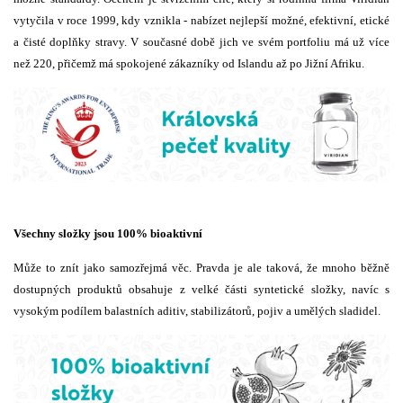
vytyčila v roce 1999, kdy vznikla - nabízet nejlepší možné, efektivní, etické
a čisté doplňky stravy. V současné době jich ve svém portfoliu má už více
než 220, přičemž má spokojené zákazníky od Islandu až po Jižní Afriku.
Všechny složky jsou 100% bioaktivní
Může to znít jako samozřejmá věc. Pravda je ale taková, že mnoho běžně
dostupných produktů obsahuje z velké části syntetické složky, navíc s
vysokým podílem balastních aditiv, stabilizátorů, pojiv a umělých sladidel.