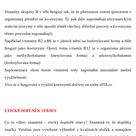
Vitamíny skupiny B v těle fungují tak, že se přirozenou cestou (procesem v
organismu) přemění na ko-enzymy. Ty pak dále napomáhají enzymatickým
reakcím (enzymy v těle spouští téměř všechny důležité procesy a ko-enzymy
těmto procesům napomáhají).
Například vitamíny B2 a B6 se v játrech mění na fosforylované formy a dále
fungují jako koenzymy. Oproti tomu vitamín B12 je v organismu aktivní
jako methylkobalamin (metylovaná forma) a adenosylkobalamin
(fosforylovaná forma).
Suplementace obou forem vitamínů tedy napomáhá maximální možné
využitelnosti.
Více se o fungování a využití koenzymů dočtete na webu eFIA.cz.
ETICKÝ DOPLNĚK STRAVY
Co to vůbec znamená – etický doplněk stravy? Znamená to, že doplňky
značky Viridian jsou vyrobené výhradně z kvalitních složek a nenajdete