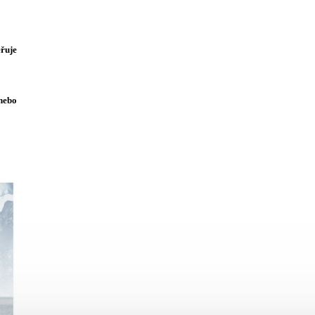
ěřuje
 nebo