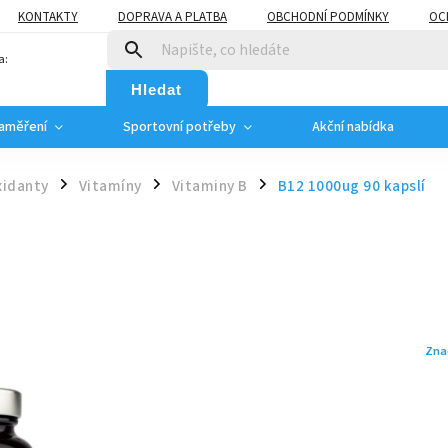
KONTAKTY
DOPRAVA A PLATBA
OBCHODNÍ PODMÍNKY
OC
a:
Hledat
zaměření
Sportovní potřeby
Akční nabídka
xidanty
Vitamíny
Vitaminy B
B12 1000ug 90 kapslí
/
/
/
Zna