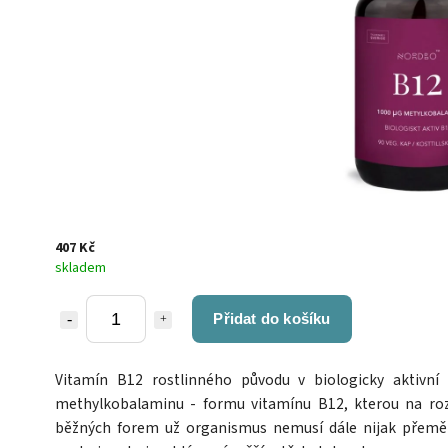
407 Kč
skladem
Přidat do košíku
Vitamín B12 rostlinného původu v biologicky aktivní
methylkobalaminu - formu vitamínu B12, kterou na roz
běžných forem už organismus nemusí dále nijak přemě