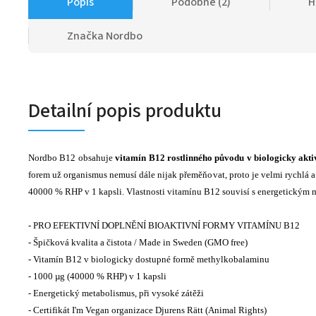
Popis
Podobné (2)
H
Značka
Nordbo
Detailní popis produktu
Nordbo B12 obsahuje
vitamín B12 rostlinného původu v biologicky akt
forem už organismus nemusí dále nijak přeměňovat, proto je velmi rychlá 
40000 % RHP v 1 kapsli. Vlastnosti vitamínu B12 souvisí s energetickým
- PRO EFEKTIVNÍ DOPLNĚNÍ BIOAKTIVNÍ FORMY VITAMÍNU B12
- Špičková kvalita a čistota / Made in Sweden (GMO free)
- Vitamín B12 v biologicky dostupné formě methylkobalaminu
- 1000 µg (40000 % RHP) v 1 kapsli
- Energetický metabolismus, při vysoké zátěži
- Certifikát I'm Vegan organizace Djurens Rätt (Animal Rights)