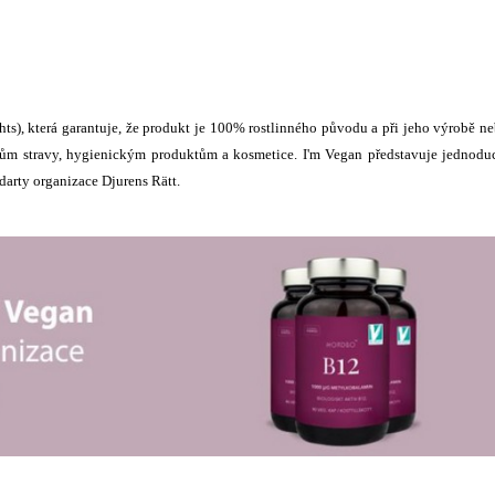
hts), která garantuje, že produkt je 100% rostlinného původu a při jeho výrobě n
ňkům stravy, hygienickým produktům a kosmetice. I'm Vegan představuje jednod
ndarty organizace Djurens Rätt.