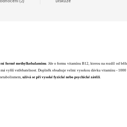
odnocení (2)
Diskuze
ivní formě methylkobalaminu
. Jde o formu vitamínu B12, kterou na rozdíl od bě
a má vyšší vstřebatelnost. Doplněk obsahuje velmi vysokou dávku vitamínu - 1000
 metabolismem,
užívá se při vysoké fyzické nebo psychické zátěži
.