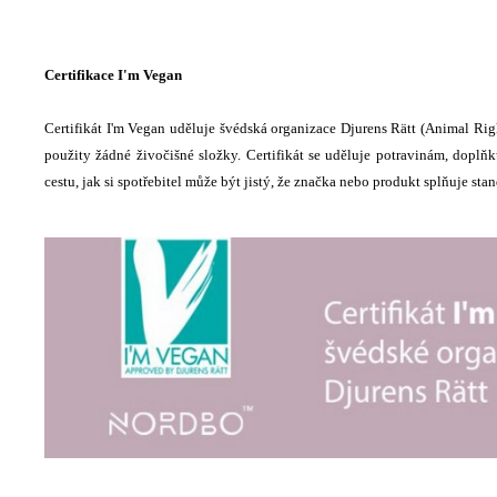
Certifikace I'm Vegan
Certifikát I'm Vegan uděluje švédská organizace Djurens Rätt (Animal Rig
použity žádné živočišné složky. Certifikát se uděluje potravinám, dopl
cestu, jak si spotřebitel může být jistý, že značka nebo produkt splňuje sta