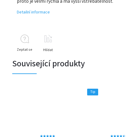
proto je velmi rychlá a má vyšší vstřebatelnost.
Detailní informace
Zeptat se
Hlídat
Související produkty
Tip