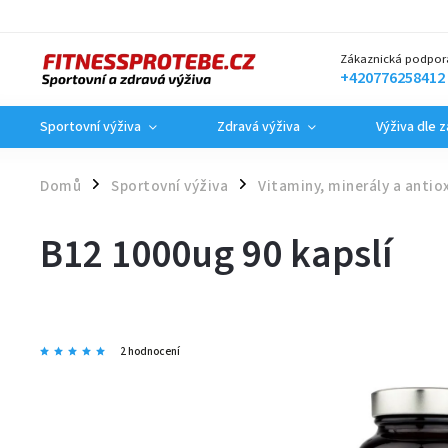
Zákaznická podpor
+420776258412
Sportovní výživa
Zdravá výživa
Výživa dle 
Domů
Sportovní výživa
Vitaminy, minerály a antio
/
/
B12 1000ug 90 kapslí
2 hodnocení