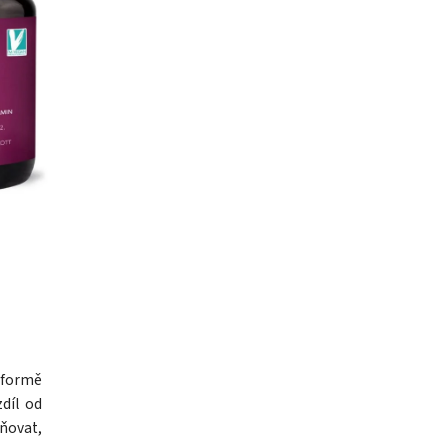
 formě
díl od
ňovat,