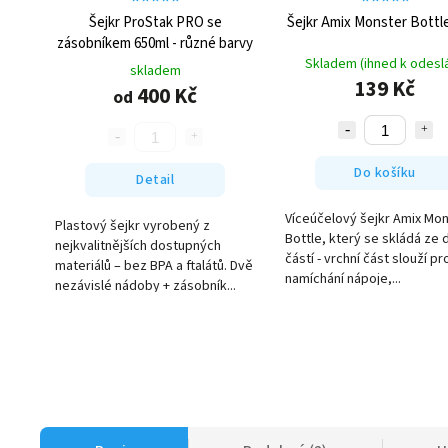
Šejkr ProStak PRO se
Šejkr Amix Monster Bott
zásobníkem 650ml - různé barvy
Skladem (ihned k odeslá
skladem
139 Kč
400 Kč
od
Do košíku
Detail
Víceúčelový šejkr Amix Mo
Plastový šejkr vyrobený z
Bottle, který se skládá ze 
nejkvalitnějších dostupných
částí - vrchní část slouží pr
materiálů – bez BPA a ftalátů. Dvě
namíchání nápoje,...
nezávislé nádoby + zásobník...