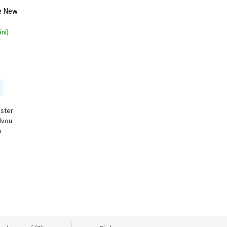
le New
ní)
nster
dvou
o