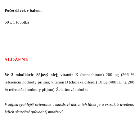
Počet dávek v balení
:
60 x 1 tobolka
SLOŽENÍ:
Ve 2 tobolkách
:
Sójový olej
; vitamin K (menachinon) 200 µg (266 %
referenční hodnoty příjmu; vitamin D (cholekalciferol) 10 µg (400 IU, tj. 200
% referenční hodnoty příjmu). Želatinová tobolka.
V zájmu rychlejší orientace v množství aktivních látek je u extraktů uvedeno
jejich skutečné (původní) množství.