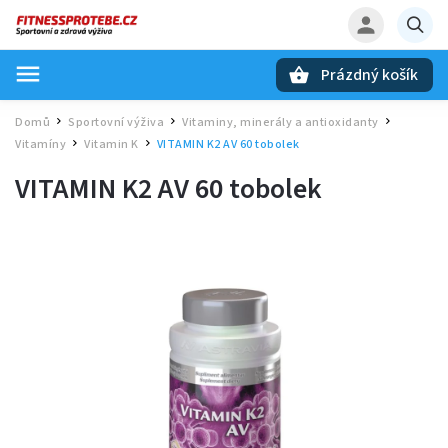
Prázdný košík
Hledat
Domů
Sportovní výživa
Vitaminy, minerály a antioxidanty
/
/
/
Vitamíny
Vitamin K
VITAMIN K2 AV 60 tobolek
/
/
VITAMIN K2 AV 60 tobolek