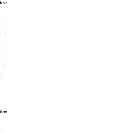
ch ve
dílem