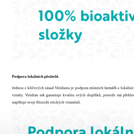
Podpora lokálních pěstitelů
Jednou z klíčových zásad Viridianu je podpora místních farmářů a lokálníc
vztahy. Viridian tak garantuje kvalitu svých doplňků, protože má přehl
naplňuje svoji filozofii etických vitamínů.