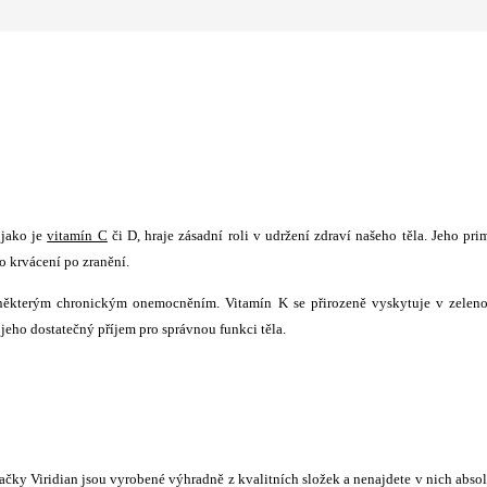
 jako je
vitamín C
či D, hraje zásadní roli v udržení zdraví našeho těla. Jeho pri
ho krvácení po zranění.
 některým chronickým onemocněním. Vitamín K se přirozeně vyskytuje v zeleno
it jeho dostatečný příjem pro správnou funkci těla.
čky Viridian jsou vyrobené výhradně z kvalitních složek a nenajdete v nich abso