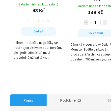
Skladem (ihned k odeslání)
Skladem (ihned k odeslá
48 Kč
139 Kč
Detail
Do košíku
Pillbox - krabička na prášky se
Dámský víceúčelový šejkr 
hodí nejen aktivním sportovcům,
Monster Bottle v růžovém
ale i jedincům, kteří musí
provedení. Vrchní část šejk
pravidelně užívat léky....
obsahem 700 ml se využívá 
Popis
Podobné (2)
H