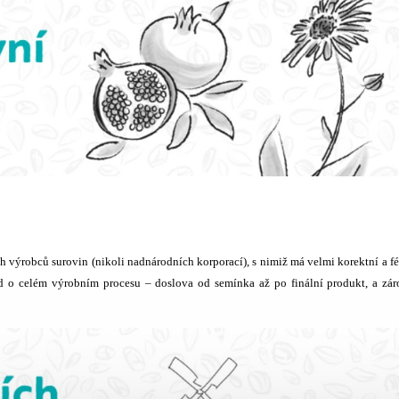
h výrobců surovin (nikoli nadnárodních korporací), s nimiž má velmi korektní a f
ed o celém výrobním procesu – doslova od semínka až po finální produkt, a zá