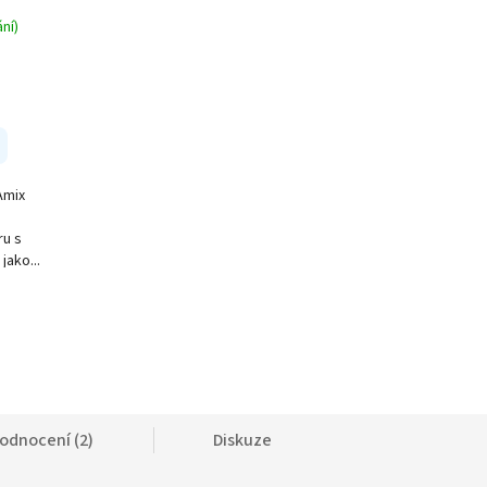
ní)
Amix
ru s
jako...
odnocení (2)
Diskuze