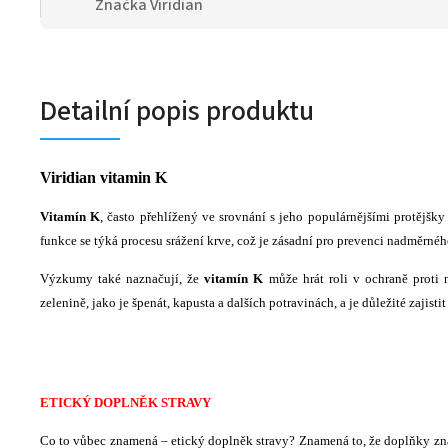
Značka
Viridian
Detailní popis produktu
Viridian vitamin K
Vitamín K
, často přehlížený ve srovnání s jeho populárnějšími protějšky
funkce se týká procesu srážení krve, což je zásadní pro prevenci nadměrné
Výzkumy také naznačují, že
vitamín K
může hrát roli v ochraně proti
zelenině, jako je špenát, kapusta a dalších potravinách, a je důležité zajist
ETICKÝ DOPLNĚK STRAVY
Co to vůbec znamená – etický doplněk stravy? Znamená to, že doplňky zna