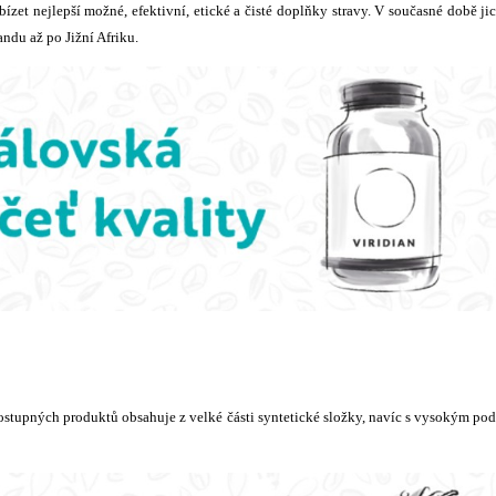
abízet nejlepší možné, efektivní, etické a čisté doplňky stravy. V současné době ji
ndu až po Jižní Afriku.
ostupných produktů obsahuje z velké části syntetické složky, navíc s vysokým po