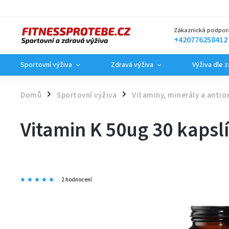
Zákaznická podpor
+420776258412
Sportovní výživa
Zdravá výživa
Výživa dle 
Domů
Sportovní výživa
Vitaminy, minerály a antio
/
/
Vitamin K 50ug 30 kapsl
2 hodnocení