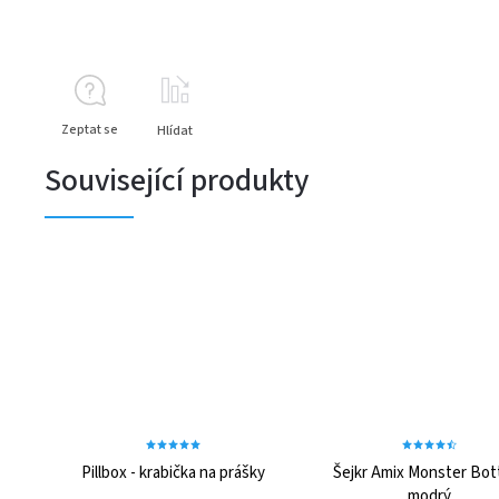
Zeptat se
Hlídat
Související produkty
Pillbox - krabička na prášky
Šejkr Amix Monster Bott
modrý