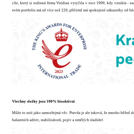
cíle, který si rodinná firma Viridian vytyčila v roce 1999, kdy vznikla - n
svém portfoliu má už více než 220, přičemž má spokojené zákazníky od Isla
Všechny složky jsou 100% bioaktivní
Může to znít jako samozřejmá věc. Pravda je ale taková, že mnoho běžně d
balastních aditiv, stabilizátorů, pojiv a umělých sladidel.