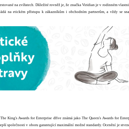
estované na zvířatech. Důležité rovněž je, že značka Viridian je v rodinném vlastni
akládá na etickém přístupu k zákazníkům i obchodním partnerům, a vždy se sn
. The King's Awards for Enterprise dříve známá jako The Queen's Awards for Enter
jlepší společnosti v oboru garantující maximální možné standardy. Ocenění je stvr