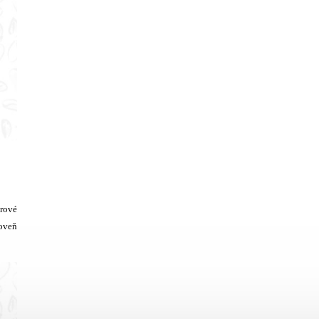
érové
roveň