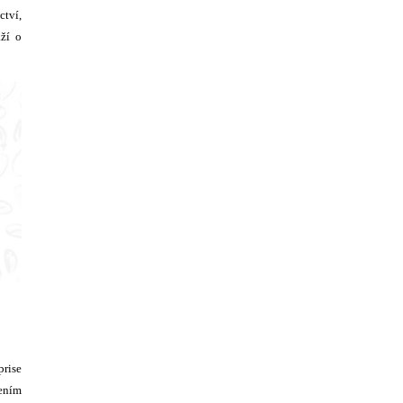
ctví,
aží o
prise
zením