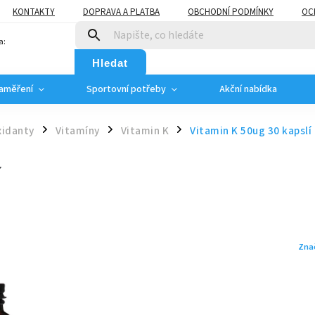
KONTAKTY
DOPRAVA A PLATBA
OBCHODNÍ PODMÍNKY
OC
a:
Hledat
zaměření
Sportovní potřeby
Akční nabídka
xidanty
Vitamíny
Vitamin K
Vitamin K 50ug 30 kapslí
/
/
/
í
Zna