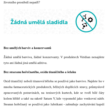
životního prostředí nepatří?
Bez umělých barviv a konzervantů
Žádná umělá barviva, žádné konzervanty. V produktech Viridian nenajdete
tyto ani žádná jiná umělá aditiva.
Bez stearanu hořečnatého, oxidu titaničitého a šelaku
Oxid titaničitý neboli titanová běloba se používá jako barvivo. Najdete ho v
mnoha farmaceutických produktech, běžných doplňcích stravy, průmyslově
zpracovaných potravinách, na tenisových kurtech, kde se tvoří bílé čáry
kolem hřiště a také na raketě Saturn V, kde vypomohl jako venkovní nátěr.
Stearan hořečnatý se používá jako lubrikant - zabraňuje zachytávání kapslí