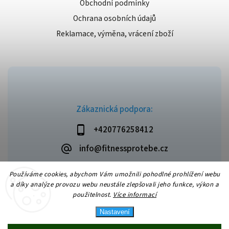
Obchodní podmínky
Ochrana osobních údajů
Reklamace, výměna, vrácení zboží
Zákaznická podpora:
+420776258412
info@fitnessprotebe.cz
Používáme cookies, abychom Vám umožnili pohodlné prohlížení webu
a díky analýze provozu webu neustále zlepšovali jeho funkce, výkon a
použitelnost.
Více informací
Copyright 2026
Fitnessprotebe.cz
. Všechna práva vyhrazena.
Vytvořil
Shoptet
| Design
Shoptak.cz
Nastavení