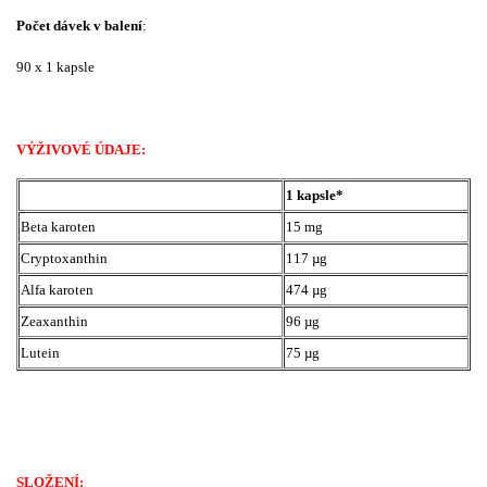
Počet dávek v balení
:
90 x 1 kapsle
VÝŽIVOVÉ ÚDAJE:
1 kapsle*
Beta karoten
15 mg
Cryptoxanthin
117 µg
Alfa karoten
474 µg
Zeaxanthin
96 µg
Lutein
75 µg
SLOŽENÍ: