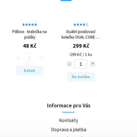
Pillbox - krabička na
Duální posilovací
prášky
kolečko DUAL CORE PS
4042
48 Kč
299 Kč
299 Kč / 1 ks
Detail
Do košíku
Informace pro Vás
Kontakty
Doprava a platba