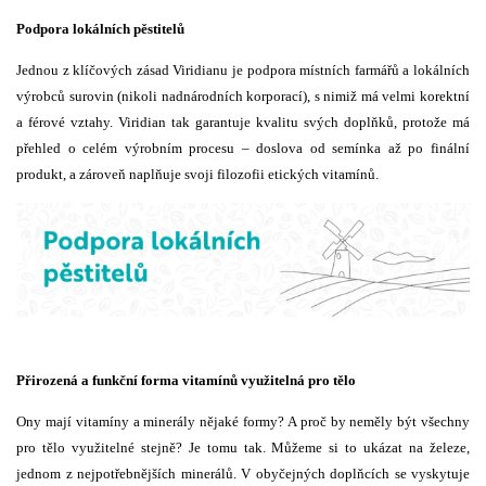
Podpora lokálních pěstitelů
Jednou z klíčových zásad Viridianu je podpora místních farmářů a lokálních
výrobců surovin (nikoli nadnárodních korporací), s nimiž má velmi korektní
a férové vztahy. Viridian tak garantuje kvalitu svých doplňků, protože má
přehled o celém výrobním procesu – doslova od semínka až po finální
produkt, a zároveň naplňuje svoji filozofii etických vitamínů.
Přirozená a funkční forma vitamínů využitelná pro tělo
Ony mají vitamíny a minerály nějaké formy? A proč by neměly být všechny
pro tělo využitelné stejně? Je tomu tak. Můžeme si to ukázat na železe,
jednom z nejpotřebnějších minerálů. V obyčejných doplňcích se vyskytuje