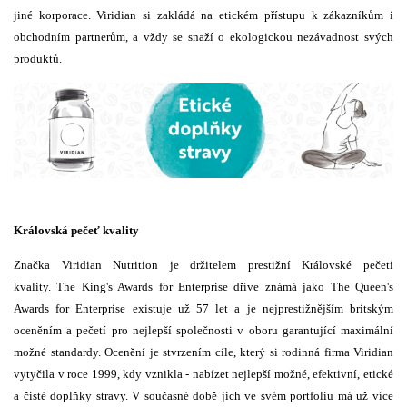
jiné korporace. Viridian si zakládá na etickém přístupu k zákazníkům i
obchodním partnerům, a vždy se snaží o ekologickou nezávadnost svých
produktů.
Královská pečeť kvality
Značka Viridian Nutrition je držitelem prestižní Královské pečeti
kvality. The King's Awards for Enterprise dříve známá jako The Queen's
Awards for Enterprise existuje už 57 let a je nejprestižnějším britským
oceněním a pečetí pro nejlepší společnosti v oboru garantující maximální
možné standardy. Ocenění je stvrzením cíle, který si rodinná firma Viridian
vytyčila v roce 1999, kdy vznikla - nabízet nejlepší možné, efektivní, etické
a čisté doplňky stravy. V současné době jich ve svém portfoliu má už více