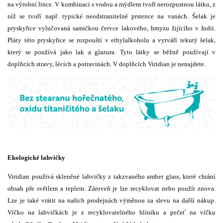
na výrobní lince. V kombinaci s vodou a mýdlem tvoří nerozpustnou látku, z
níž se tvoří např. typické neodstranitelné prstence na vanách. Šelak je
pryskyřice vylučovaná samičkou červce lakového, hmyzu žijícího v Indii.
Pláty této pryskyřice se rozpouští v ethylalkoholu a vytváří tekutý šelak,
který se používá jako lak a glazura. Tyto látky se běžně používají v
doplňcích stravy, lécích a potravinách. V doplňcích Viridian je nenajdete.
Ekologické lahvičky
Viridian používá skleněné lahvičky z takzvaného amber glass, které chrání
obsah pře světlem a teplem. Zároveň je lze recyklovat nebo použít znova.
Lze je také vrátit na našich prodejnách výměnou za slevu na další nákup.
Víčko na lahvičkách je z recyklovatelného hliníku a pečeť na víčku