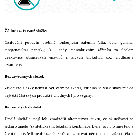
Žádné ozařované složky
Ozařování potravin probíhá ionizujícím zářením (alfa, beta, gamma,
rentgenovými paprsky,…) – tedy radioaktivním zářením za účelem
deaktivace obsažených enzymů a živých biokultur, což prodlužuje
trvanlivost.
Bez živočišných složek
Živočišné složky nemusí být vždy na škodu, Viridian se však snaží mít co
největší část svých produktů vhodných i pro vegany.
Bez umělých sladidel
Umělá sladidla mají být vhodnější alternativou cukru, ve skutečnosti se
jedná o umělé (syntetické) molekulární kombinace, které jsou pro naše tělo a
životní prostředí nepřirozené. Proč konzumovat něco co do našeho těla a