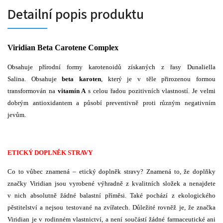
Detailní popis produktu
Viridian
Beta Carotene Complex
Obsahuje přírodní formy karotenoidů získaných z řasy Dunaliella
Salina. Obsahuje
beta karoten
, který je v těle přirozenou formou
transformován na
vitamín A
s celou řadou pozitivních vlastností. Je velmi
dobrým antioxidantem a působí preventivně proti různým negativním
jevům.
ETICKÝ DOPLNĚK STRAVY
Co to vůbec znamená – etický doplněk stravy? Znamená to, že doplňky
značky Viridian jsou vyrobené výhradně z kvalitních složek a nenajdete
v nich absolutně žádné balastní příměsi. Také pochází z ekologického
pěstitelství a nejsou testované na zvířatech. Důležité rovněž je, že značka
Viridian je v rodinném vlastnictví, a není součástí žádné farmaceutické ani