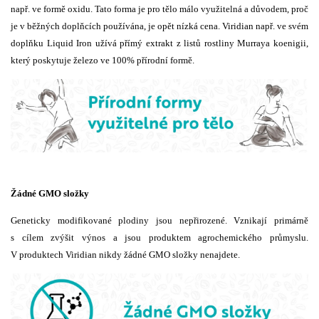
např. ve formě oxidu. Tato forma je pro tělo málo využitelná a důvodem, proč
je v běžných doplňcích používána, je opět nízká cena. Viridian např. ve svém
doplňku Liquid Iron užívá přímý extrakt z listů rostliny Murraya koenigii,
který poskytuje železo ve 100% přírodní formě.
Žádné GMO složky
Geneticky modifikované plodiny jsou nepřirozené. Vznikají primárně
s cílem zvýšit výnos a jsou produktem agrochemického průmyslu.
V produktech Viridian nikdy žádné GMO složky nenajdete.