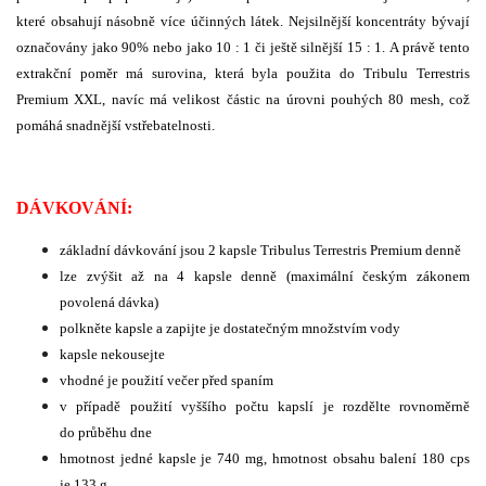
které obsahují násobně více účinných látek. Nejsilnější koncentráty bývají
označovány jako 90% nebo jako 10 : 1 či ještě silnější 15 : 1. A právě tento
extrakční poměr má surovina, která byla použita do Tribulu Terrestris
Premium XXL, navíc má velikost částic na úrovni pouhých 80 mesh, což
pomáhá snadnější vstřebatelnosti.
DÁVKOVÁNÍ:
základní dávkování jsou 2 kapsle Tribulus Terrestris Premium denně
lze zvýšit až na 4 kapsle denně (maximální českým zákonem
povolená dávka)
polkněte kapsle a zapijte je dostatečným množstvím vody
kapsle nekousejte
vhodné je použití večer před spaním
v případě použití vyššího počtu kapslí je rozdělte rovnoměrně
do průběhu dne
hmotnost jedné kapsle je 740 mg, hmotnost obsahu balení 180 cps
je 133 g