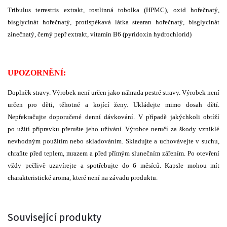
Tribulus terrestris extrakt, rostlinná tobolka (HPMC), oxid hořečnatý,
bisglycinát hořečnatý, protispékavá látka stearan hořečnatý, bisglycinát
zinečnatý, černý pepř extrakt, vitamín B6 (pyridoxin hydrochlorid)
UPOZORNĚNÍ:
Doplněk stravy. Výrobek není určen jako náhrada pestré stravy. Výrobek není
určen pro děti, těhotné a kojící ženy. Ukládejte mimo dosah dětí.
Nepřekračujte doporučené denní dávkování. V případě jakýchkoli obtíží
po užití přípravku přerušte jeho užívání. Výrobce neručí za škody vzniklé
nevhodným použitím nebo skladováním. Skladujte a uchovávejte v suchu,
chraňte před teplem, mrazem a před přímým slunečním zářením. Po otevření
vždy pečlivě uzavírejte a spotřebujte do 6 měsíců. Kapsle mohou mít
charakteristické aroma, které není na závadu produktu.
Související produkty