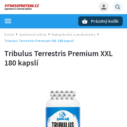
Prázdný košík
Hledat
Domů
Sportovní výživa
Nakopávače a anabolizéry
/
/
/
Tribulus Terrestris Premium XXL 180 kapslí
Tribulus Terrestris Premium XXL
180 kapslí