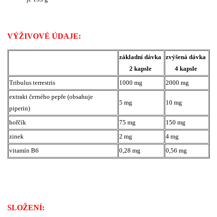
VÝŽIVOVÉ ÚDAJE:
základní dávka
zvýšená dávka
2 kapsle
4 kapsle
Tribulus terrestris
1000 mg
2000 mg
extrakt černého pepře (obsahuje
5 mg
10 mg
piperin)
hořčík
75 mg
150 mg
zinek
2 mg
4 mg
vitamín B6
0,28 mg
0,56 mg
SLOŽENÍ: