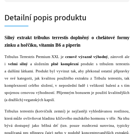
Detailní popis produktu
Silný extrakt tribulus terrestis doplněný o chelátové formy
zinku a hořčíku, vitamín B6 a piperin
Tribulus Terrestris Premium XXL je
cenově výrazně výhodný
, zároveň ale
i
velmi silný
a složením
plně komplexní
produkt s tribulem terrestris
a dalšími látkami. Produkt byl vyvinut tak, aby překonal ostatní přípravky
ve své kategorii, jak kvalitou použitého extraktu z Tribulu terrestris, tak
komplexností celého složení, v neposlední řadě i velikostí balení a s tím
spojenou cenovou výhodností. Příjemným bonusem je použití kvalitnějších
(a dražších) veganských kapslí.
Tribulus terrestris (kotvičník zemní) je nejčastěji vyhledávanou rostlinou,
která může ovlivňovat hladinu klíčového mužského hormonu v těle. Na trhu
bývá dostupný jako běžná drť (tzn. pouze rozdrcená surovina, typicky
používaná pro přípravu čaje) nebo v podobě koncentrovanějších extraktů,