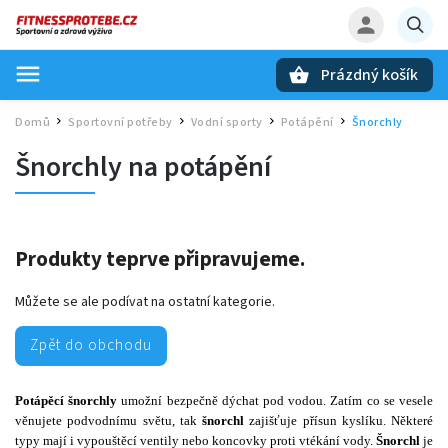
Prázdný košík
Hledat
Domů
Sportovní potřeby
Vodní sporty
Potápění
Šnorchly
/
/
/
/
Šnorchly na potápění
Produkty teprve připravujeme.
Můžete se ale podívat na ostatní kategorie.
Zpět do obchodu
Potápěcí šnorchly
umožní bezpečně dýchat pod vodou. Zatím co se vesele
věnujete podvodnímu světu, tak
šnorchl
zajišťuje přísun kyslíku. Některé
typy mají i vypouštěcí ventily nebo koncovky proti vtékání vody.
Šnorchl
je