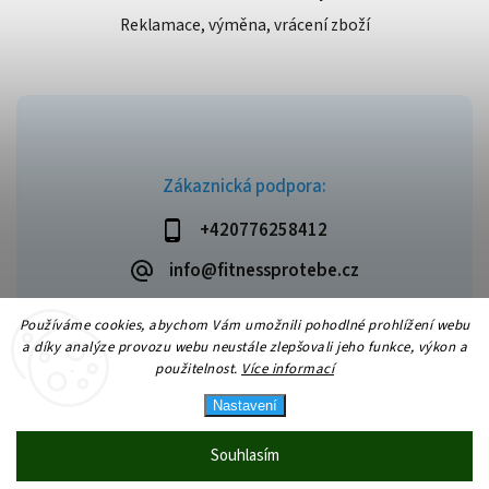
Reklamace, výměna, vrácení zboží
Zákaznická podpora:
+420776258412
info@fitnessprotebe.cz
Používáme cookies, abychom Vám umožnili pohodlné prohlížení webu
a díky analýze provozu webu neustále zlepšovali jeho funkce, výkon a
použitelnost.
Více informací
Copyright 2026
Fitnessprotebe.cz
. Všechna práva vyhrazena.
Vytvořil
Shoptet
| Design
Shoptak.cz
Nastavení
Souhlasím