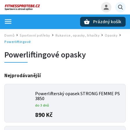
Prázdný košík
Hledat
Domů
Sportovní potřeby
Rukavice, opasky, trhačky
Opasky
/
/
/
/
Powerliftingové
Powerliftingové opasky
Nejprodávanější
Powerlifterský opasek STRONG FEMME PS
3850
do 3 dnů
890 Kč