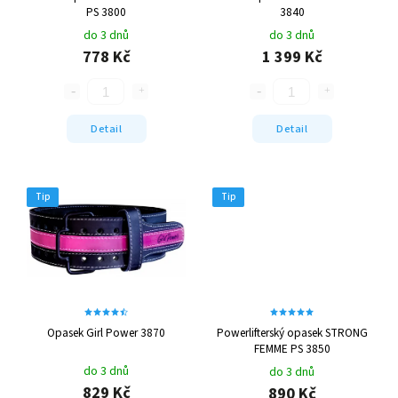
PS 3800
3840
do 3 dnů
do 3 dnů
778 Kč
1 399 Kč
Detail
Detail
Tip
Tip
Opasek Girl Power 3870
Powerlifterský opasek STRONG
FEMME PS 3850
do 3 dnů
do 3 dnů
829 Kč
890 Kč