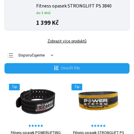
Fitness opasek STRONGLIFT PS 3840
do 3 dnů
1 399 Kč
Zobrazit více produktů
Doporučujeme
Nejlevnější
Otevřít filtr
Nejdražší
Nejprodávanější
Tip
Tip
Abecedně
Fitness opasek POWERLIFTING
Fitness opasek STRONGLIFT PS