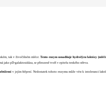
idském, tak v živočišném mléce.
Tento enzym usnadňuje hydrolýzu laktózy (mléč
á jako pD-galaktosidáza, se přirozeně tvoří v epitelu tenkého střeva.
 obtížemi
v jejím štěpení. Nedostatek tohoto enzymu může vést k intoleranci lakt