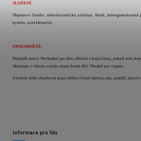
SLOŽENÍ:
Objemové činidlo: mikrokrystalická celulóza; škrob, mikrogranulovaná β
kyselin, oxid křemičitý.
UPOZORNĚNÍ:
Doplněk stravy. Nevhodné pro děti, těhotné a kojící ženy, pokud není do
Skladujte v chladu a suchu mimo dosah dětí. Vhodné pro vegany.
Výrobek může obsahovat stopy mléka včetně laktózy, sóji, arašídů, jiných o
Informace pro Vás