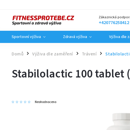
Zákaznická podpor
+420776258412
Sportovní výživa
Zdravá výživa
Výživa dle 
Domů
Výživa dle zaměření
Trávení
Stabilolacti
/
/
/
Stabilolactic 100 tablet 
Neohodnoceno