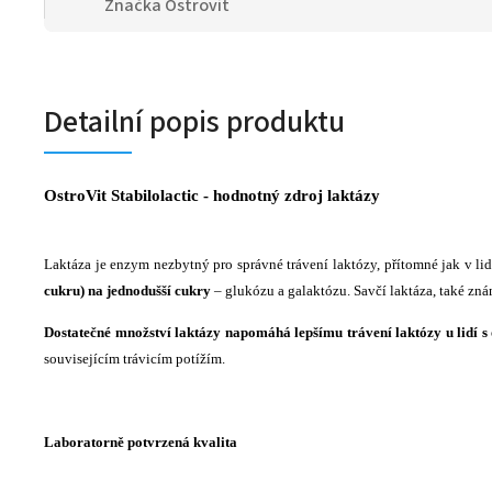
Značka
Ostrovit
Detailní popis produktu
OstroVit Stabilolactic - hodnotný zdroj laktázy
Laktáza je enzym nezbytný pro správné trávení laktózy, přítomné jak v l
cukru) na jednodušší cukry
– glukózu a galaktózu. Savčí laktáza, také znám
Dostatečné množství laktázy napomáhá lepšímu trávení laktózy u lidí s
souvisejícím trávicím potížím.
Laboratorně potvrzená kvalita