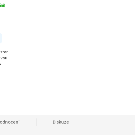
ní)
nster
dvou
o
odnocení
Diskuze