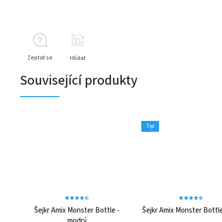
Zeptat se
Hlídat
Související produkty
Tip
Šejkr Amix Monster Bottle -
Šejkr Amix Monster Bott
modrý