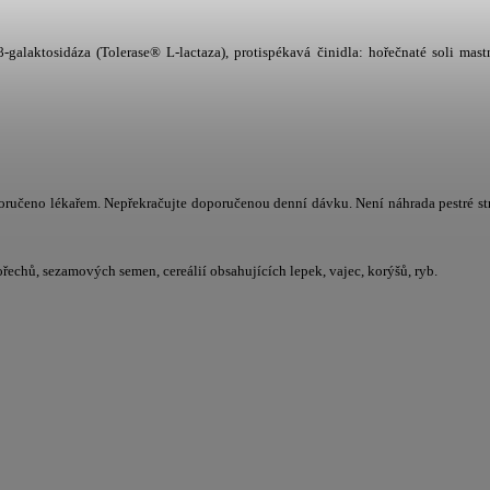
-galaktosidáza (Tolerase® L-lactaza), protispékavá činidla: hořečnaté soli mas
poručeno lékařem. Nepřekračujte doporučenou denní dávku. Není náhrada pestré st
řechů, sezamových semen, cereálií obsahujících lepek, vajec, korýšů, ryb.