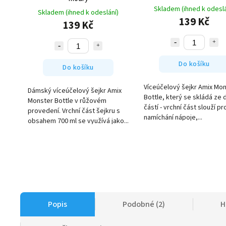
Skladem (ihned k odeslá
Skladem (ihned k odeslání)
139 Kč
139 Kč
Do košíku
Do košíku
Víceúčelový šejkr Amix Mo
Dámský víceúčelový šejkr Amix
Bottle, který se skládá ze 
Monster Bottle v růžovém
částí - vrchní část slouží pr
provedení. Vrchní část šejkru s
namíchání nápoje,...
obsahem 700 ml se využívá jako...
Popis
Podobné (2)
H