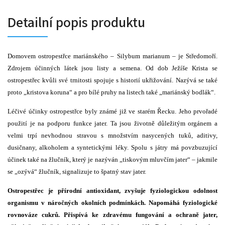
Detailní popis produktu
Domovem ostropestřce mariánského – Silybum marianum – je Středomoří.
Zdrojem účinných látek jsou listy a semena. Od dob Ježíše Krista se
ostropestřec kvůli své trnitosti spojuje s historií ukřižování. Nazývá se také
proto „kristova koruna“ a pro bílé pruhy na listech také „mariánský bodlák“.
Léčivé účinky ostropestřce byly známé již ve starém Řecku. Jeho prvořadé
použití je na podporu funkce jater. Ta jsou životně důležitým orgánem a
velmi trpí nevhodnou stravou s množstvím nasycených tuků, aditivy,
dusičnany, alkoholem a syntetickými léky. Spolu s játry má povzbuzující
účinek také na žlučník, který je nazýván „tiskovým mluvčím jater“ – jakmile
se „ozývá“ žlučník, signalizuje to špatný stav jater.
Ostropestřec
je přírodní antioxidant, zvyšuje fyziologickou odolnost
organismu v náročných okolních podmínkách. Napomáhá fyziologické
rovnováze cukrů. Přispívá ke zdravému fungování a ochraně jater,