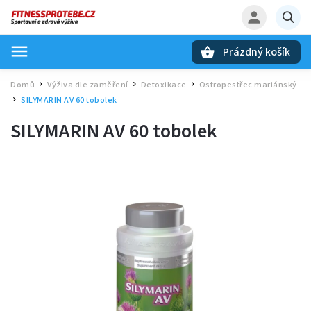
Prázdný košík
Hledat
Domů
Výživa dle zaměření
Detoxikace
Ostropestřec mariánský
/
/
/
SILYMARIN AV 60 tobolek
/
SILYMARIN AV 60 tobolek