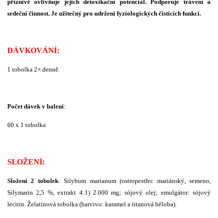
příznivě ovlivňuje jejich detoxikační potenciál. Podporuje trávení a
srdeční činnost. Je užitečný pro udržení fyziologických čistících funkcí.
DÁVKOVÁNÍ:
1 tobolka 2× denně.
Počet dávek v balení
:
60 x 1 tobolka
SLOŽENÍ:
Složení 2 tobolek
: Silybum marianum (ostropestřec mariánský, semeno,
Silymarin 2,5 %, extrakt 4:1) 2.000 mg; sójový olej; emulgátor: sójový
lecitin. Želatinová tobolka (barvivo: karamel a titanová běloba).