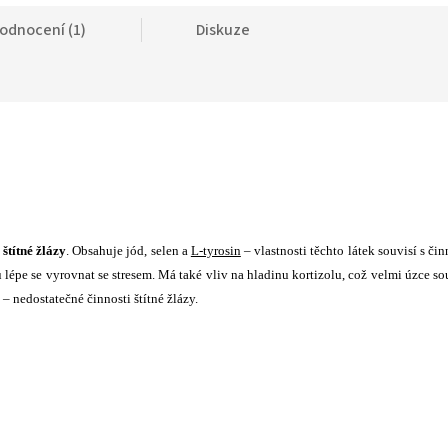
odnocení (1)
Diskuze
štítné žlázy
. Obsahuje jód, selen a
L-tyrosin
– vlastnosti těchto látek souvisí s čin
u lépe se vyrovnat se stresem. Má také vliv na hladinu kortizolu, což velmi úzce so
 – nedostatečné činnosti štítné žlázy.