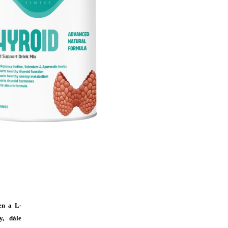
en a L-
y, dále