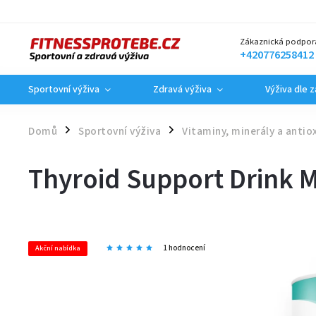
Zákaznická podpor
+420776258412
Sportovní výživa
Zdravá výživa
Výživa dle 
Domů
Sportovní výživa
Vitaminy, minerály a antio
/
/
Thyroid Support Drink M
1 hodnocení
Akční nabídka