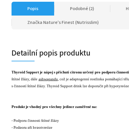
Popis
Podobné (2)
H
Značka
Nature's Finest (Nutrisslim)
Detailní popis produktu
Thyroid Support je nápoj s příchutí citronu určený pro podporu činnosti 
štítné žlázy, dále
ashwagandu
, což je adaptogenní rostlinka pomáhající těl
s činností štítné žlázy. Thyroid Support drink lze doporučit při hypotyreóze
Produkt je vhodný pro všechny jedince zaměřené na:
- Podporu činnosti štítné žlázy
- Podporu při hypotyreóze