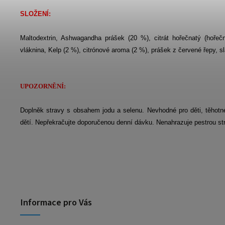
SLOŽENÍ:
Maltodextrin, Ashwagandha prášek (20 %), citrát hořečnatý (hořečn
vláknina, Kelp (2 %), citrónové aroma (2 %), prášek z červené řepy, sla
UPOZORNĚNÍ:
Doplněk stravy s obsahem jodu a selenu. Nevhodné pro děti, těhot
dětí. Nepřekračujte doporučenou denní dávku. Nenahrazuje pestrou st
Informace pro Vás