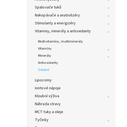
Spalovače tuků
Nakopávače a anabolizéry
Stimulanty a energizéry
Vitaminy, minerály a antioxidanty
Multivitamíny, multiminerály
Vitamíny
Minerály
Antioxidanty
Ostatní
Lipozomy
Iontové nápoje
Kloubní výživa
Náhrada stravy
MCT tuky a oleje
Tyčinky