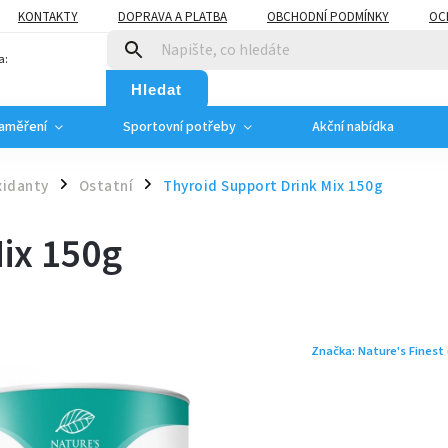
KONTAKTY
DOPRAVA A PLATBA
OBCHODNÍ PODMÍNKY
OC
a:
Hledat
zaměření
Sportovní potřeby
Akční nabídka
xidanty
Ostatní
Thyroid Support Drink Mix 150g
/
/
ix 150g
Značka:
Nature's Finest 