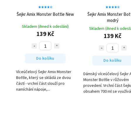
Šejkr Amix Monster Bottle New
Šejkr Amix Monster Bott
modrý
Skladem (ihned k odeslání)
Skladem (ihned k odeslá
139 Kč
139 Kč
Do košíku
Do košíku
Víceúčelový šejkr Amix Monster
Dámský víceúčelový šejkr 
Bottle, který se skládá ze dvou
Monster Bottle v růžovém
částí - vrchní část slouží pro
provedení. Vrchní část šejk
namíchání nápoje,...
obsahem 700 ml se využívá 