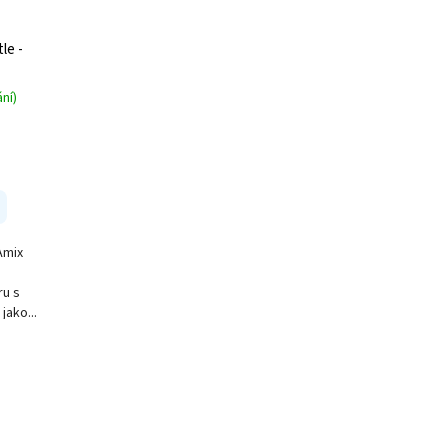
le -
ní)
Amix
ru s
jako...