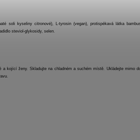
até soli kyseliny citronové), L-tyrosin (vegan), protispékavá látka bambu
didlo steviol-glykosidy, selen.
né a kojící ženy. Skladujte na chladném a suchém místě. Ukládejte mimo d
ravu.