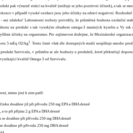
ukt pak výrazně ztrácí na kvalitě (snižuje se jeho pozitivní účinek), a tak se m
 dokonce v případě vysoké oxidace jsou jeho účinky na zdraví negativní. Rozhodně
 - ani zdaleka! Laboratorní rozbory potvrdily, že průměrná hodnota oxidační stab
odnota na produkt s tak vysokým obsahem omega-3 mastných kyselin a Vy tak 
jvyššími účinky na organismus. Pro zajímavost dodejme, že Mezinárodní organizac
1
notu 5 mEq O2/kg
. Tento limit však dle dostupných studií nesplňuje mnoho pro
 produkt Survivalu, v průměru se ale hodnoty u produktů, které překračují dopor
 vynikající kvalitě Omega 3 od Survivalu.
ení, mimo jiné k nim patří:
 účinku dosáhne již při přívodu 250 mg EPA a DHA denně
, a to při příjmu 2 g EPA a DHA denně
ku se dosáhne při přívodu 250 mg DHA denně
u se dosáhne při přívodu 250 mg DHA denně
DHA