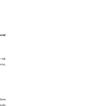
orně
e tak
ovin,
ahem
otože