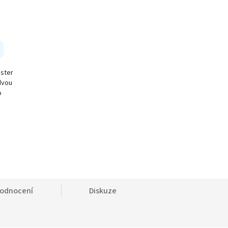
nster
dvou
o
odnocení
Diskuze