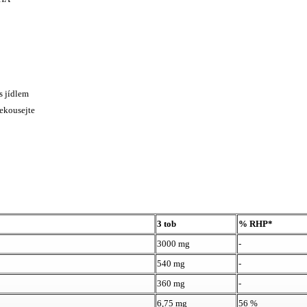
s jídlem
ekousejte
3 tob
% RHP*
3000 mg
-
540 mg
-
360 mg
-
6,75 mg
56 %