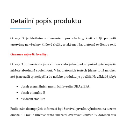
Detailní popis produktu
Omega 3 je ideálním suplementem pro všechny, kteří chtějí podpoř
testovány
na všechny klíčové složky a také mají laboratorně ověřenou oxida
Garance nejvyšší kvality:
Omega 3 od Survivalu jsou volbou číslo jedna, pokud požadujete
nejvyšš
můžete absolutně spolehnout. V laboratorních testech jdeme totiž mnohe
než jsme našli ty nejlepší a do našeho produktu je použili. Na základě jak
obsah esenciálních mastných kyselin DHA a EPA
obsah vitamínu E
oxidační stabilita
Podle nám dostupných informací byl Survival prvním výrobcem na tuzems
omega-3. Proč je klíčové tento ukazatel ověřovat? Jakýkoliv doplněk st