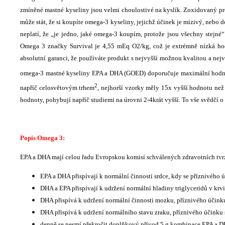
zmíněné mastné kyseliny jsou velmi choulostivé na kyslík. Zoxidovaný prod
může stát, že si koupíte omega-3 kyseliny, jejichž účinek je mizivý, nebo
neplatí, že „je jedno, jaké omega-3 koupím, protože jsou všechny stejné“
Omega 3 značky Survival je 4,55 mEq O2/kg, což je extrémně nízká h
absolutní garanci, že používáte produkt s nejvyšší možnou kvalitou a ne
omega-3 mastné kyseliny EPA a DHA (GOED) doporučuje maximální hod
2
napříč celosvětovým trhem
, nejhorší vzorky měly 15x vyšší hodnotu než
hodnoty, pohybují napříč studiemi na úrovni 2-4krát vyšší. To vše svědčí o
Popis Omega 3:
EPA a DHA mají celou řadu Evropskou komisí schválených zdravotních tvrz
EPA a DHA přispívají k normální činnosti srdce, kdy se příznivého
DHA a EPA přispívají k udržení normální hladiny triglyceridů v krvi
DHA přispívá k udržení normální činnosti mozku, příznivého účin
DHA přispívá k udržení normálního stavu zraku, příznivého účink
denně se nesmí překročit doplňkový přívod 5 g kombinace EPA a 