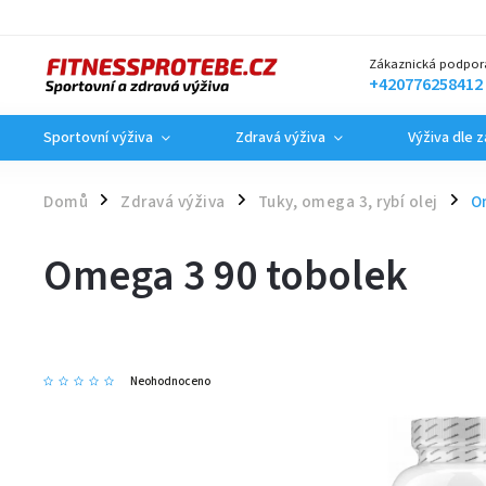
Zákaznická podpor
+420776258412
Sportovní výživa
Zdravá výživa
Výživa dle 
Domů
Zdravá výživa
Tuky, omega 3, rybí olej
O
/
/
/
Omega 3 90 tobolek
Neohodnoceno