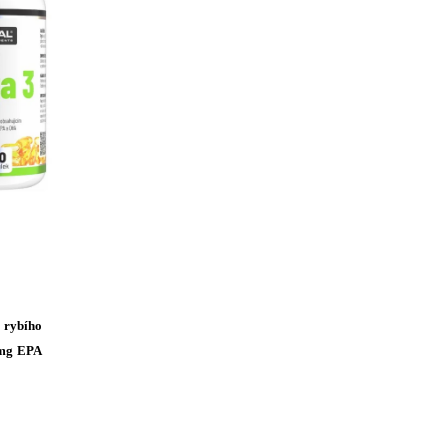
rybího
 mg EPA