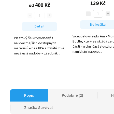
139 Kč
400 Kč
od
Do košíku
Detail
Víceúčelový šejkr Amix Mo
Plastový šejkr vyrobený z
Bottle, který se skládá ze 
nejkvalitnějších dostupných
částí - vrchní část slouží pr
materiálů – bez BPA a ftalátů. Dvě
namíchání nápoje,...
nezávislé nádoby + zásobník...
Popis
Podobné (2)
H
Značka
Survival