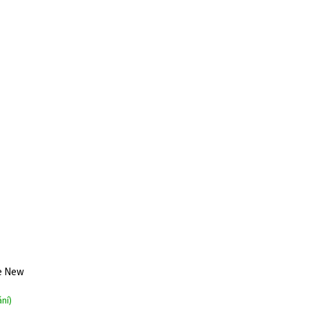
le New
ní)