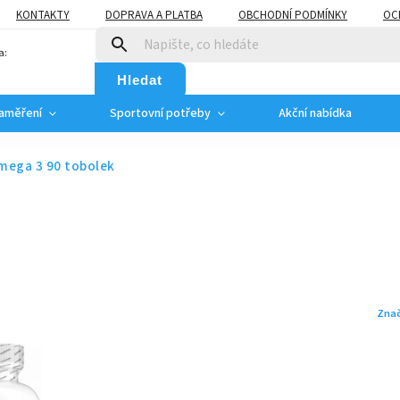
KONTAKTY
DOPRAVA A PLATBA
OBCHODNÍ PODMÍNKY
OC
a:
Hledat
zaměření
Sportovní potřeby
Akční nabídka
mega 3 90 tobolek
Zna