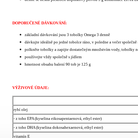
DOPORUČENÉ DÁVKOVÁNÍ:
základní dávkování jsou 3 tobolky Omega 3 denně
dávkujte ideálně po jedné tobolce ráno, v poledne a večer společně 
polkněte tobolky a zapijte dostatečným množstvím vody, tobolky n
používejte vždy společně s jídlem
hmotnost obsahu balení 90 tob je 125 g
VÝŽIVOVÉ ÚDAJE:
rybí olej
- z toho EPA (kyselina eikosapentaenová, ethyl ester)
- z toho DHA (kyselina dokosahexaenová, ethyl ester)
vitamín E