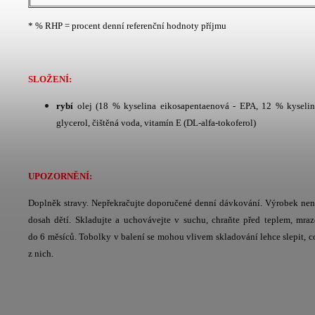
* % RHP = procent denní referenční hodnoty příjmu
SLOŽENÍ:
rybí
olej (18 % kyselina eikosapentaenová - EPA, 12 % kyselin
glycerol, čištěná voda, vitamín E (DL-alfa-tokoferol)
UPOZORNĚNÍ:
Doplněk stravy. Nepřekračujte doporučené denní dávkování. Výrobek není
dosah dětí. Skladujte a uchovávejte v suchu, chraňte před teplem, mra
do 6 měsíců. Tobolky v balení se mohou vlivem skladování lehce slepit, c
z nich.