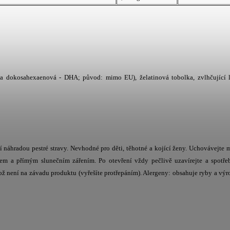
a dokosahexaenová - DHA; původ: mimo EU), želatinová tobolka, zvlhčující l
 náhradou pestré stravy. Nevhodné pro děti, těhotné a kojící ženy. Uchovávejte
zem a přímým slunečním zářením. Po otevření vždy pečlivě uzavírejte a spotře
ož není na závadu produktu (vyřešíte protřepáním). Alergeny: obsahuje ryby a vý