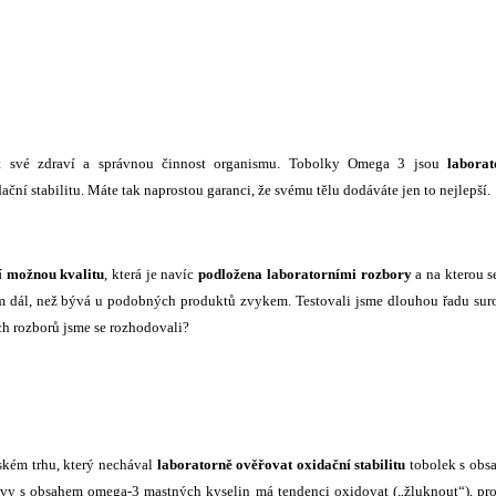
it své zdraví a správnou činnost organismu. Tobolky Omega 3 jsou
laborat
ční stabilitu. Máte tak naprostou garanci, že svému tělu dodáváte jen to nejlepší.
í možnou kvalitu
, která je navíc
podložena laboratorními rozbory
a na kterou s
m dál, než bývá u podobných produktů zvykem. Testovali jsme dlouhou řadu sur
ých rozborů jsme se rozhodovali?
kém trhu, který nechával
laboratorně ověřovat oxidační stabilitu
tobolek s obs
ravy s obsahem omega-3 mastných kyselin má tendenci oxidovat („žluknout“), pr