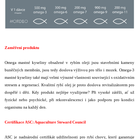
Zaměření produktu
Omega mastné kyseliny obsažené v rybím oleji jsou stavebními kameny
buněčných membrán, jsou tedy doslova výživou pro tělo i mozek. Omega-3
mastné kyseliny také mají velmi výrazné vlastnosti související s oxidativním
stresem a regenerací. Kvalitní rybí olej je proto doslova revitalizátorem pro
dospělé i děti. Kdy produkt nejlépe využijeme? Při vysoké zátěži, ať už
fyzické nebo psychické, při rekonvalescenci i jako podporu pro kondici
organismu na každý den.
Certifikace ASC: Aquaculture Steward Council
ASC je nadnárodní certifikát udržitelnosti pro rybí chovy, který garantuje