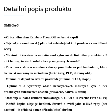
Detailní popis produktu
OMEGA-3
- #1 Scandinavian Rainbow Trout Oil ve formě kapslí
- Nejčistější skandinávský přírodní rybí olej (lokální produkce s certifikací
ASC)
- Maximální čerstvost a nativita = od vylovení do finálního produktu za 3
až 4 hodiny, to vše lokálně a bez průmyslových zásahů!
- Panenská čistota = nežádoucí složky jsou hluboko pod hodnotami, které
lze měřit současnými metodami (těžké kovy, PCB, dioxiny atd.)
- Minimální dopad na životní prostředí (minimální CO
stopa)
2
- Optimální a vyvážený obsah nenasycených mastných kyselin bez
drastických extrakčních zásahů (přirozené, nativní složení)
- Obsahuje silnou a účinnou směs omega-3, 6, 7, 9 a 11 (včetně EPA a DHA)
- Každá kapka oleje je kvalitní, čerstvá a svěží jako u živé ryby (bez
pachutí) - je přidaná pouze přírodní chuť citrónu