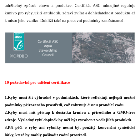
udržitelný způsob chovu a produkce. Certifikát ASC mimojiné reguluje
krmivo pro ryby, užití antibiotik, zdraví zvířat a dohledatelnost produktu až
k místo jeho vzniku. Dohlíží také na pracovní podmínky zaměstnanců.
10 požadavků pro udělení certifikace
1.Ryby musí žít výhradně v podmínkách, které reflektují nejlepší možné
podmínky přirozeného prostředí, což zahrnuje čistou proudící vodu.
2.Ryby musí mít přístup k dostatku krmiva z přírodního a GMO-free
zdroje. Výsledný rybí doplněk by měl být vyroben z vedlejších produktů.
3.Při péči o ryby ani rybníky nesmí být použitý konvenční syntetické
látky, které by mohly poškodit vodní prostředí.