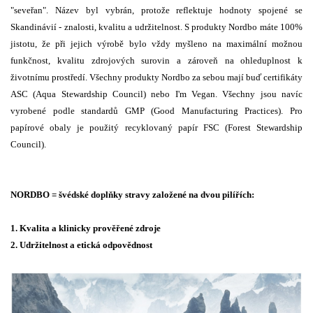
"seveřan". Název byl vybrán, protože reflektuje hodnoty spojené se
Skandinávií - znalosti, kvalitu a udržitelnost. S produkty Nordbo máte 100%
jistotu, že při jejich výrobě bylo vždy myšleno na maximální možnou
funkčnost, kvalitu zdrojových surovin a zároveň na ohleduplnost k
životnímu prostředí. Všechny produkty Nordbo za sebou mají buď certifikáty
ASC (Aqua Stewardship Council) nebo I'm Vegan. Všechny jsou navíc
vyrobené podle standardů GMP (Good Manufacturing Practices). Pro
papírové obaly je použitý recyklovaný papír FSC (Forest Stewardship
Council).
NORDBO = švédské doplňky stravy založené na dvou pilířích:
1. Kvalita a klinicky prověřené zdroje
2. Udržitelnost a etická odpovědnost