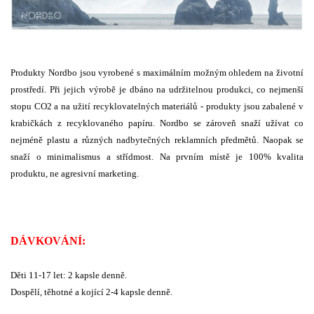
Produkty Nordbo jsou vyrobené s maximálním možným ohledem na životní
prostředí. Při jejich výrobě je dbáno na udržitelnou produkci, co nejmenší
stopu CO2 a na užití recyklovatelných materiálů - produkty jsou zabalené v
krabičkách z recyklovaného papíru. Nordbo se zároveň snaží užívat co
nejméně plastu a různých nadbytečných reklamních předmětů. Naopak se
snaží o minimalismus a střídmost. Na prvním místě je 100% kvalita
produktu, ne agresivní marketing.
DÁVKOVÁNÍ:
Děti 11-17 let: 2 kapsle denně.
Dospělí, těhotné a kojící 2-4 kapsle denně.