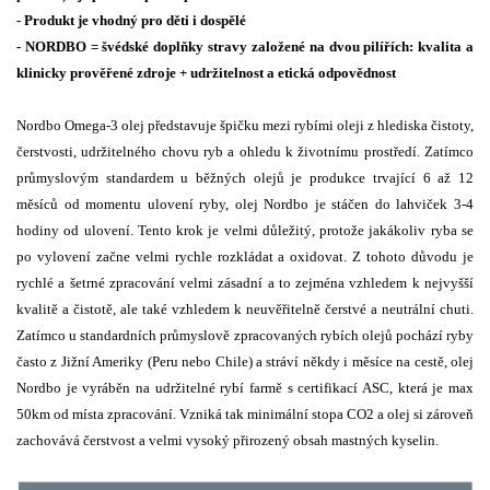
- Produkt je vhodný pro děti i dospělé
- NORDBO = švédské doplňky stravy založené na dvou pilířích: kvalita a
klinicky prověřené zdroje + udržitelnost a etická odpovědnost
Nordbo Omega-3 olej představuje špičku mezi rybími oleji z hlediska čistoty,
čerstvosti, udržitelného chovu ryb a ohledu k životnímu prostředí. Zatímco
průmyslovým standardem u běžných olejů je produkce trvající 6 až 12
měsíců od momentu ulovení ryby, olej Nordbo je stáčen do lahviček 3-4
hodiny od ulovení. Tento krok je velmi důležitý, protože jakákoliv ryba se
po vylovení začne velmi rychle rozkládat a oxidovat. Z tohoto důvodu je
rychlé a šetrné zpracování velmi zásadní a to zejména vzhledem k nejvyšší
kvalitě a čistotě, ale také vzhledem k neuvěřitelně čerstvé a neutrální chuti.
Zatímco u standardních průmyslově zpracovaných rybích olejů pochází ryby
často z Jižní Ameriky (Peru nebo Chile) a stráví někdy i měsíce na cestě, olej
Nordbo je vyráběn na udržitelné rybí farmě s certifikací ASC, která je max
50km od místa zpracování. Vzniká tak minimální stopa CO2 a olej si zároveň
zachovává čerstvost a velmi vysoký přirozený obsah mastných kyselin.