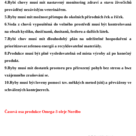
4.Rybí chovy musí mít nastavený monitoring zdraví a stavu živočichů
prováděný nezávislým veterinářem.
5.Ryby musí mít možnost přístupu do okolních přírodních řek a říček.
6.Voda z chovů vypouštěná do volného prostředí musí být kontrolovaná
na obsah kyslíku, dusičnanů, dusitanů, fosforu a dalších látek.
7.Rybí chov musí mít dlouhodobý plán na udržitelné hospodaření a
prioritizovat zelenou energii a recyklovatelné materiály.
8.Produkce musí být plně vysledovatelná od místa výroby až po konečný
produkt.
9.Ryby musí mít dostatek prostoru pro přirozený pohyb bez stresu a bwz
vzájemného zraňování se.
10.Ryby musí být loveny pomoci tzv. měkkých metod (sítí) a převáženy ve
schválených kontejnerech.
Časová osa produkce Omega-3 oleje Nordbo