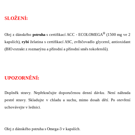
SLOŽENÍ:
®
Olej z dánského
pstruha
s certifikací ACC - ECOLOMEGA
(1500 mg ve 2
kapslích),
rybí
želatina s certifikací ASC, zvlhčovadlo glycerol, antioxidant
(BIO extrakt z rozmarýnu a přírodní a přírodní směs tokoferolů).
UPOZORNĚNÍ:
Doplněk stravy. Nepřekračujte doporučenou denní dávku. Není náhrada
pestré stravy. Skladujte v chladu a suchu, mimo dosah dětí. Po otevření
uchovávejte v lednici.
Olej z dánského pstruha s Omega-3 v kapslích.