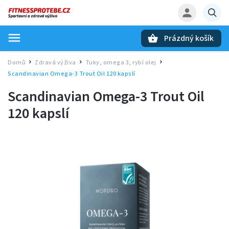
Prázdný košík
Hledat
Domů
Zdravá výživa
Tuky, omega 3, rybí olej
/
/
/
Scandinavian Omega-3 Trout Oil 120 kapslí
Scandinavian Omega-3 Trout Oil
120 kapslí