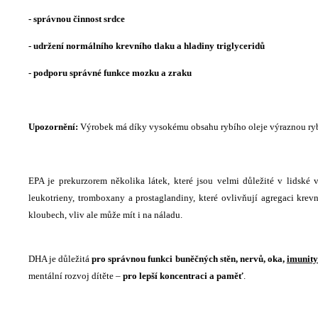
- správnou činnost srdce
- udržení normálního krevního tlaku a hladiny triglyceridů
- podporu správné funkce mozku a zraku
Upozornění:
Výrobek má díky vysokému obsahu rybího oleje výraznou ryb
EPA je prekurzorem několika látek, které jsou velmi důležité v lidsk
leukotrieny, tromboxany a prostaglandiny, které ovlivňují agregaci kre
kloubech, vliv ale může mít i na náladu.
DHA je důležitá
pro správnou funkci buněčných stěn, nervů, oka,
imunity
mentální rozvoj dítěte –
pro lepší koncentraci a paměť
.