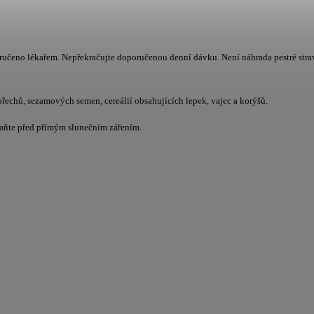
oručeno lékařem. Nepřekračujte doporučenou denní dávku. Není náhrada pestré stra
ořechů, sezamových semen, cereálií obsahujících lepek, vajec a korýšů.
raňte před přímým slunečním zářením.