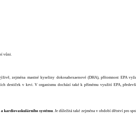
í vůni.
é výživě, zejména mastné kyseliny dokosahexaenové (DHA), přítomnost EPA vyž
vních destiček v krvi. V organismu dochází také k přímému využití EPA, předev
a kardiovaskulárního systému
. Je důležitá také zejména v období dětství pro sp