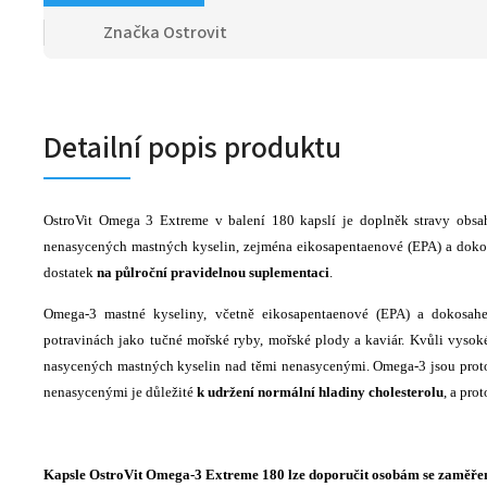
Značka
Ostrovit
Detailní popis produktu
OstroVit Omega 3 Extre
me v balení 180 kapslí je doplněk stravy obsa
nenasycených mastných kyselin, zejména eikosapentaenové (EPA) a dok
dostatek
na půlroční pravidelnou suplementaci
.
Omega-3 mastné kyseliny, včetně eikosapentaenové (EPA) a dokosahe
potravinách jako tučné mořské ryby, mořské plody a kaviár. Kvůli vyso
nasycených mastných kyselin nad těmi nenasycenými. Omega-3 jsou pro
nenasycenými je důležité
k udržení normální hladiny cholesterolu
, a pro
Kapsle OstroVit Omega-3 Extreme 180 lze doporučit osobám se zaměře