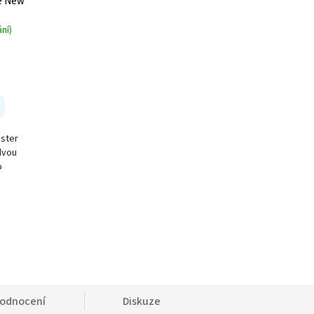
le New
ní)
nster
dvou
o
odnocení
Diskuze