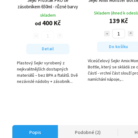
Šejkr ProStak PRO se
Šejkr Amix Monster Bott
zásobníkem 650ml - různé barvy
Skladem (ihned k odeslá
skladem
139 Kč
400 Kč
od
Do košíku
Detail
Víceúčelový šejkr Amix Mo
Plastový šejkr vyrobený z
Bottle, který se skládá ze 
nejkvalitnějších dostupných
částí - vrchní část slouží pr
materiálů – bez BPA a ftalátů. Dvě
namíchání nápoje,...
nezávislé nádoby + zásobník...
Popis
Podobné (2)
H