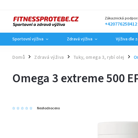
Zákaznická podpor
+420776258412
Sportovní výživa
Zdravá výživa
Výživa dle 
Domů
Zdravá výživa
Tuky, omega 3, rybí olej
O
/
/
/
Omega 3 extreme 500 EP
Neohodnoceno