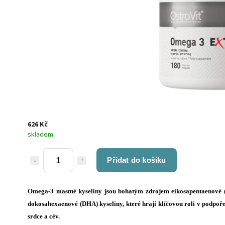
626 Kč
skladem
Přidat do košíku
Omega-3 mastné kyseliny jsou bohatým zdrojem eikosapentaenové 
dokosahexaenové (DHA) kyseliny, které hrají klíčovou roli v podpoř
srdce a cév.