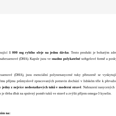
hující
1 000 mg rybího oleje na jednu dávku
. Tento produkt je bohatým zdr
osahexaenové (DHA). Kapsle jsou ve
snadno polykatelné
softgelové formě a posk
xaenové (DHA), jsou esenciální polynenasycené tuky přirozeně se vyskytují
kému příjmu průmyslově zpracovaných potravin dochází v lidském těle k převaž
to
jedny z nejvíce nedostatkových tuků v moderní stravě
. Nahrazení nasycených
to je třeba dbát na správný poměr tuků ve stravě a zvýšit příjem omega-3 kyselin.
ním na: