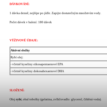
DÁVKOVÁNÍ:
1 dávka denně, nejlépe po jídle. Zapijte dostatečným množstvím vody.
Počet dávek v balení: 180 dávek
VÝŽIVOVÉ ÚDAJE:
Aktivní složky
Rybí olej:
- včetně kyseliny eikosapentaenové EPA
- včetně kyseliny dokosahexaenové DHA
SLOŽENÍ:
Olej
rybí
, obal tobolky (gelatina, zvlhčovadlo: glycerol; čištěná voda).