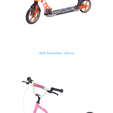
HOG Koloběžka - růžová