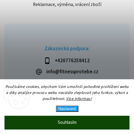
Reklamace, výměna, vrácení zboží
Zákaznická podpora:
+420776258412
info@fitnessprotebe.cz
Používáme cookies, abychom Vám umožnili pohodlné prohlížení webu
a díky analýze provozu webu neustále zlepšovali jeho funkce, výkon a
použitelnost.
Více informací
Copyright 2026
Fitnessprotebe.cz
. Všechna práva vyhrazena.
Vytvořil
Shoptet
| Design
Shoptak.cz
Nastavení
Souhlasím