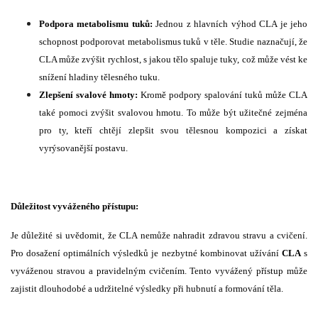
Podpora metabolismu tuků:
Jednou z hlavních výhod CLA je jeho
schopnost podporovat metabolismus tuků v těle. Studie naznačují, že
CLA může zvýšit rychlost, s jakou tělo spaluje tuky, což může vést ke
snížení hladiny tělesného tuku.
Zlepšení svalové hmoty:
Kromě podpory spalování tuků může CLA
také pomoci zvýšit svalovou hmotu. To může být užitečné zejména
pro ty, kteří chtějí zlepšit svou tělesnou kompozici a získat
vyrýsovanější postavu.
Důležitost vyváženého přístupu:
Je důležité si uvědomit, že CLA nemůže nahradit zdravou stravu a cvičení.
Pro dosažení optimálních výsledků je nezbytné kombinovat užívání
CLA
s
vyváženou stravou a pravidelným cvičením. Tento vyvážený přístup může
zajistit dlouhodobé a udržitelné výsledky při hubnutí a formování těla.