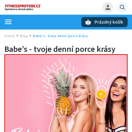
Prázdný košík
Hledat
Domů
Blog
Babe’s - tvoje denní porce krásy
/
/
Babe’s - tvoje denní porce krásy