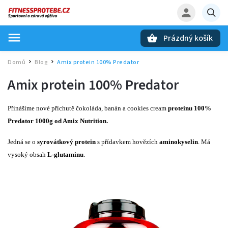
Prázdný košík
Hledat
Domů
Blog
Amix protein 100% Predator
/
/
Amix protein 100% Predator
Přinášíme nové příchutě čokoláda, banán a cookies cream
proteinu
100%
Predator 1000g
od Amix Nutrition.
Jedná se o
syrovátkový protein
s přídavkem hovězích
aminokyselin
. Má
vysoký obsah
L-glutaminu
.