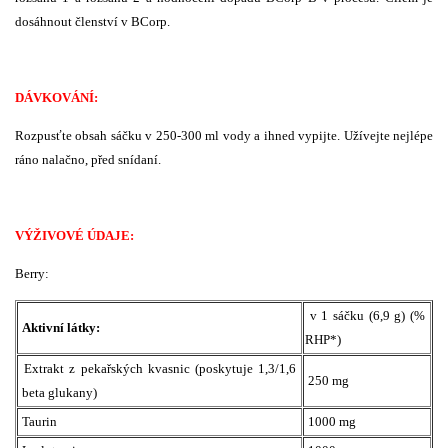
dosáhnout členství v BCorp.
DÁVKOVÁNÍ:
Rozpusťte obsah sáčku v 250-300 ml vody a ihned vypijte. Užívejte nejlépe
ráno nalačno, před snídaní.
VÝŽIVOVÉ ÚDAJE:
Berry:
v 1 sáčku (6,9 g) (%
Aktivní látky:
RHP*)
Extrakt z pekařských kvasnic (poskytuje 1,3/1,6
250 mg
beta glukany)
Taurin
1000 mg