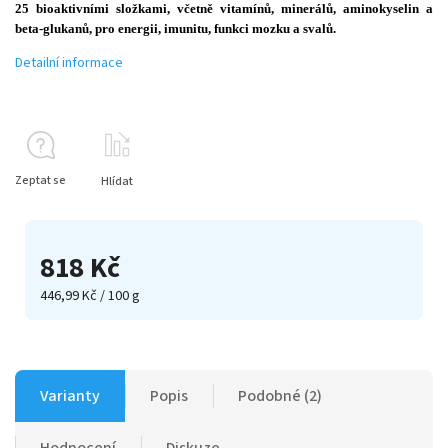
25 bioaktivními složkami, včetně vitamínů, minerálů, aminokyselin a
beta-glukanů, pro energii, imunitu, funkci mozku a svalů.
Detailní informace
Zeptat se
Hlídat
818 Kč
446,99 Kč / 100 g
Varianty
Popis
Podobné (2)
Hodnocení
Diskuze