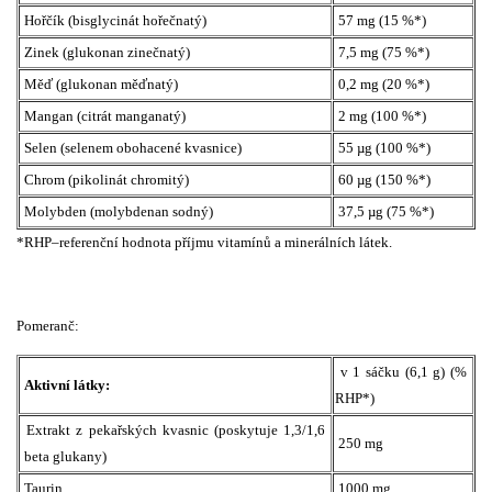
Hořčík (bisglycinát hořečnatý)
57 mg (15 %*)
Zinek (glukonan zinečnatý)
7,5 mg (75 %*)
Měď (glukonan měďnatý)
0,2 mg (20 %*)
Mangan (citrát manganatý)
2 mg (100 %*)
Selen (selenem obohacené kvasnice)
55 µg (100 %*)
Chrom (pikolinát chromitý)
60 µg (150 %*)
Molybden (molybdenan sodný)
37,5 µg (75 %*)
*RHP–referenční hodnota příjmu vitamínů a minerálních látek.
Pomeranč:
v 1 sáčku (6,1 g) (%
Aktivní látky:
RHP*)
Extrakt z pekařských kvasnic (poskytuje 1,3/1,6
250 mg
beta glukany)
Taurin
1000 mg