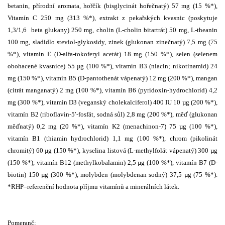
betanin, přírodní aromata, hořčík (bisglycinát hořečnatý) 57 mg (15 %*),
Vitamín C 250 mg (313 %*), extrakt z pekařských kvasnic (poskytuje
1,3/1,6 beta glukany) 250 mg, cholin (L-cholin bitartrát) 50 mg, L-theanin
100 mg, sladidlo steviol-glykosidy, zinek (glukonan zinečnatý) 7,5 mg (75
%*), vitamín E (D-alfa-tokoferyl acetát) 18 mg (150 %*), selen (selenem
obohacené kvasnice) 55 µg (100 %*), vitamín B3 (niacin; nikotinamid) 24
mg (150 %*), vitamín B5 (D-pantothenát vápenatý) 12 mg (200 %*), mangan
(citrát manganatý) 2 mg (100 %*), vitamín B6 (pyridoxin-hydrochlorid) 4,2
mg (300 %*), vitamin D3 (veganský cholekalciferol) 400 IU 10 µg (200 %*),
vitamín B2 (riboflavin-5′-fosfát, sodná sůl) 2,8 mg (200 %*), měď (glukonan
měďnatý) 0,2 mg (20 %*), vitamín K2 (menachinon-7) 75 µg (100 %*),
vitamín B1 (thiamin hydrochlorid) 1,1 mg (100 %*), chrom (pikolinát
chromitý) 60 µg (150 %*), kyselina listová (L-methylfolát vápenatý) 300 µg
(150 %*), vitamín B12 (methylkobalamin) 2,5 µg (100 %*), vitamín B7 (D-
biotin) 150 µg (300 %*), molybden (molybdenan sodný) 37,5 µg (75 %*).
*RHP–referenční hodnota příjmu vitamínů a minerálních látek.
Pomeranč: