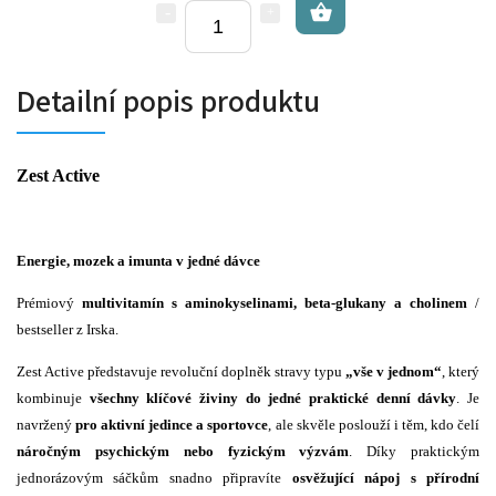
Detailní popis produktu
Zest Active
Energie, mozek a imunta v jedné dávce
Prémiový
multivitamín s aminokyselinami, beta-glukany a cholinem
/
bestseller z Irska.
Zest Active představuje revoluční doplněk stravy typu
„vše v jednom“
, který
kombinuje
všechny klíčové živiny do jedné praktické denní dávky
. Je
navržený
pro aktivní jedince a sportovce
, ale skvěle poslouží i těm, kdo čelí
náročným psychickým nebo fyzickým výzvám
. Díky praktickým
jednorázovým sáčkům snadno připravíte
osvěžující nápoj s přírodní