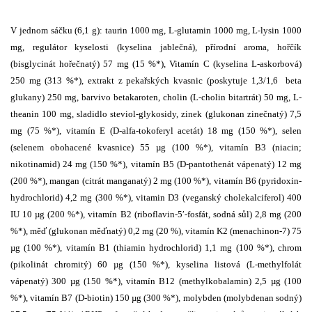
V jednom sáčku (6,1 g): taurin 1000 mg, L-glutamin 1000 mg, L-lysin 1000
mg, regulátor kyselosti (kyselina jablečná), přírodní aroma, hořčík
(bisglycinát hořečnatý) 57 mg (15 %*), Vitamín C (kyselina L-askorbová)
250 mg (313 %*), extrakt z pekařských kvasnic (poskytuje 1,3/1,6 beta
glukany) 250 mg, barvivo betakaroten, cholin (L-cholin bitartrát) 50 mg, L-
theanin 100 mg, sladidlo steviol-glykosidy, zinek (glukonan zinečnatý) 7,5
mg (75 %*), vitamín E (D-alfa-tokoferyl acetát) 18 mg (150 %*), selen
(selenem obohacené kvasnice) 55 µg (100 %*), vitamín B3 (niacin;
nikotinamid) 24 mg (150 %*), vitamín B5 (D-pantothenát vápenatý) 12 mg
(200 %*), mangan (citrát manganatý) 2 mg (100 %*), vitamín B6 (pyridoxin-
hydrochlorid) 4,2 mg (300 %*), vitamin D3 (veganský cholekalciferol) 400
IU 10 µg (200 %*), vitamín B2 (riboflavin-5′-fosfát, sodná sůl) 2,8 mg (200
%*), měď (glukonan měďnatý) 0,2 mg (20 %), vitamín K2 (menachinon-7) 75
µg (100 %*), vitamín B1 (thiamin hydrochlorid) 1,1 mg (100 %*), chrom
(pikolinát chromitý) 60 µg (150 %*), kyselina listová (L-methylfolát
vápenatý) 300 µg (150 %*), vitamín B12 (methylkobalamin) 2,5 µg (100
%*), vitamín B7 (D-biotin) 150 µg (300 %*), molybden (molybdenan sodný)