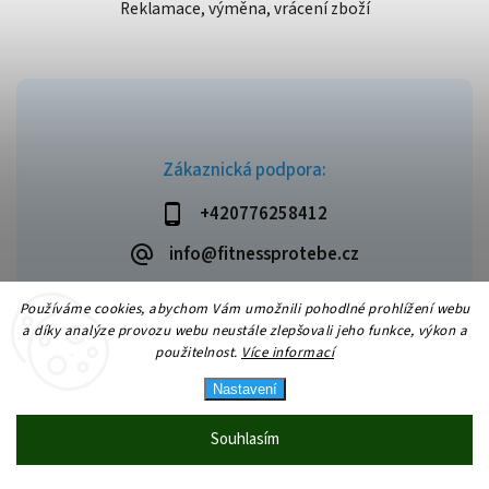
Reklamace, výměna, vrácení zboží
Zákaznická podpora:
+420776258412
info@fitnessprotebe.cz
Používáme cookies, abychom Vám umožnili pohodlné prohlížení webu
a díky analýze provozu webu neustále zlepšovali jeho funkce, výkon a
použitelnost.
Více informací
Copyright 2026
Fitnessprotebe.cz
. Všechna práva vyhrazena.
Vytvořil
Shoptet
| Design
Shoptak.cz
Nastavení
Souhlasím