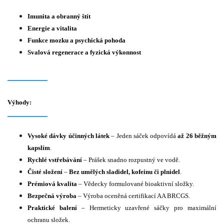
Imunita a obranný štít
Energie a vitalita
Funkce mozku a psychická pohoda
Svalová regenerace a fyzická výkonnost
Výhody:
Vysoké dávky účinných látek
– Jeden sáček odpovídá
až 26 běžným
kapslím
.
Rychlé vstřebávání
– Prášek snadno rozpustný ve vodě.
Čisté složení
–
Bez umělých sladidel, kofeinu či plnidel
.
Prémiová kvalita
– Vědecky formulované bioaktivní složky.
Bezpečná výroba
– Výroba oceněná certifikací AA BRCGS.
Praktické balení
– Hermeticky uzavřené sáčky pro maximální
ochranu složek.