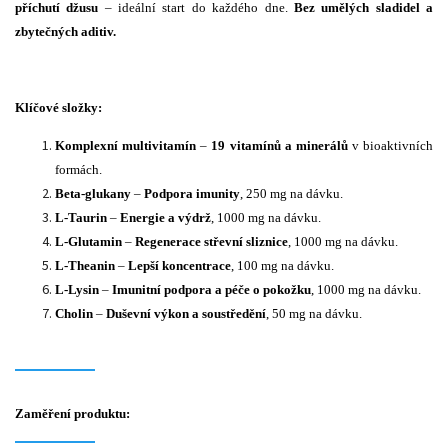
příchutí džusu
– ideální start do každého dne.
Bez umělých sladidel a
zbytečných aditiv.
Klíčové složky:
Komplexní multivitamín
–
19 vitamínů a minerálů
v bioaktivních
formách.
Beta-glukany
–
Podpora imunity
, 250 mg na dávku.
L-Taurin
–
Energie a výdrž
, 1000 mg na dávku.
L-Glutamin
–
Regenerace střevní sliznice
, 1000 mg na dávku.
L-Theanin
–
Lepší koncentrace
, 100 mg na dávku.
L-Lysin
–
Imunitní podpora a péče o pokožku
, 1000 mg na dávku.
Cholin
–
Duševní výkon a soustředění
, 50 mg na dávku.
Zaměření produktu: