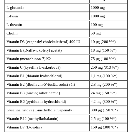
L-glutamin
1000 mg
L-lysin
1000 mg
L-theanin
100 mg
Cholin
50 mg
Vitamín D3 (veganský cholekalciferol) 400 IU
10 µg (200 %*)
Vitamín E (D-alfa-tokoferyl acetát)
18 mg (150 %*)
Vitamín (menachinon-7) K2
75 µg (100 %*)
Vitamín C (kyselina L-askorbová)
250 mg (313 %*)
Vitamín B1 (thiamin hydrochlorid)
1,1 mg (100 %*)
Vitamín B2 (riboflavin-5′-fosfát, sodná sůl)
2,8 mg (200 %*)
Vitamín B3 (niacin; nikotinamid)
24 mg (150 %*)
Vitamín B6 (pyridoxin-hydrochlorid)
4,2 mg (300 %*)
Kyselina listová (L-methylfolát vápenatý)
300 µg (150 %*)
Vitamín B12 (methylkobalamin)
2,5 µg (100 %*)
Vitamín B7 (D-biotin)
150 µg (300 %*)