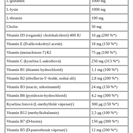
L-glutamin
1000 mg
L-lysin
1000 mg
L-theanin
100 mg
Cholin
50 mg
Vitamín D3 (veganský cholekalciferol) 400 IU
10 µg (200 %*)
Vitamín E (D-alfa-tokoferyl acetát)
18 mg (150 %*)
Vitamín (menachinon-7) K2
75 µg (100 %*)
Vitamín C (kyselina L-askorbová)
250 mg (313 %*)
Vitamín B1 (thiamin hydrochlorid)
1,1 mg (100 %*)
Vitamín B2 (riboflavin-5′-fosfát, sodná sůl)
2,8 mg (200 %*)
Vitamín B3 (niacin; nikotinamid)
24 mg (150 %*)
Vitamín B6 (pyridoxin-hydrochlorid)
4,2 mg (300 %*)
Kyselina listová (L-methylfolát vápenatý)
300 µg (150 %*)
Vitamín B12 (methylkobalamin)
2,5 µg (100 %*)
Vitamín B7 (D-biotin)
150 µg (300 %*)
Vitamín B5 (D-pantothenát vápenatý)
12 mg (200 %*)