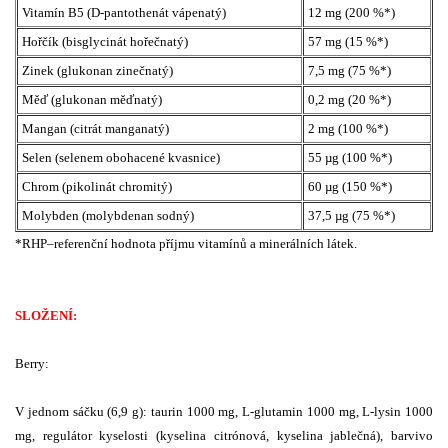
Vitamín B5 (D-pantothenát vápenatý)
12 mg (200 %*)
Hořčík (bisglycinát hořečnatý)
57 mg (15 %*)
Zinek (glukonan zinečnatý)
7,5 mg (75 %*)
Měď (glukonan měďnatý)
0,2 mg (20 %*)
Mangan (citrát manganatý)
2 mg (100 %*)
Selen (selenem obohacené kvasnice)
55 µg (100 %*)
Chrom (pikolinát chromitý)
60 µg (150 %*)
Molybden (molybdenan sodný)
37,5 µg (75 %*)
*RHP–referenční hodnota příjmu vitamínů a minerálních látek.
SLOŽENÍ:
Berry:
V jednom sáčku (6,9 g): taurin 1000 mg, L-glutamin 1000 mg, L-lysin 1000
mg, regulátor kyselosti (kyselina citrónová, kyselina jablečná), barvivo