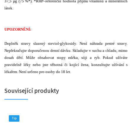
37,5 µg (75 %*). *RHP–referenční hodnota příjmu vitamínů a minerálních
látek.
UPOZORNĚNÍ:
Doplněk stravy slazený steviol-glykosidy. Není náhrada pestré stravy.
Nepřekračujte doporučenou denní dávku. Skladujte v suchu a chladu, mimo
dosah dětí. Může obsahovat stopy mléka, sóji a ryb. Pokud užíváte
pravidelně léky nebo jste těhotná či kojící žena, konzultujte užívání s
lékařem. Není určeno pro osoby do 18 let.
Související produkty
Tip