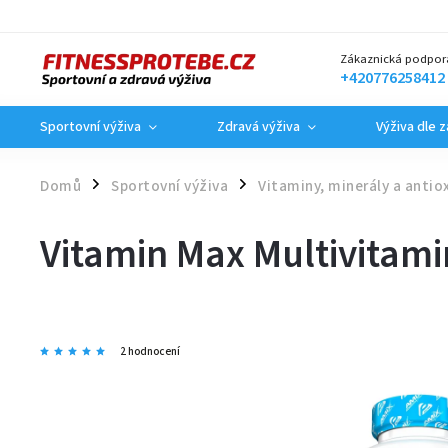
Zákaznická podpor
+420776258412
Sportovní výživa
Zdravá výživa
Výživa dle 
Domů
Sportovní výživa
Vitaminy, minerály a antio
/
/
Vitamin Max Multivitami
2 hodnocení