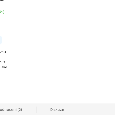
ní)
Amix
ru s
jako...
odnocení (2)
Diskuze