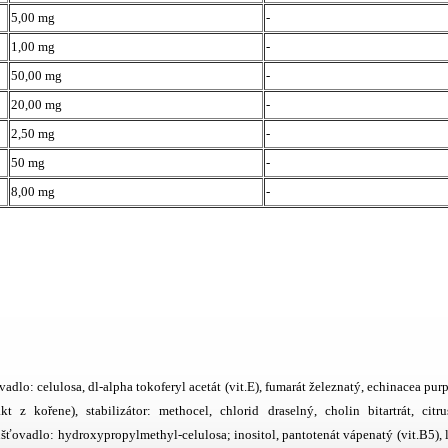
5,00 mg
-
1,00 mg
-
50,00 mg
-
20,00 mg
-
2,50 mg
-
50 mg
-
8,00 mg
-
dlo: celulosa, dl-alpha tokoferyl acetát (vit.E), fumarát železnatý, echinacea pur
kt z kořene), stabilizátor: methocel, chlorid draselný, cholin bitartrát, citr
hušťovadlo: hydroxypropylmethyl-celulosa; inositol, pantotenát vápenatý (vit.B5), 