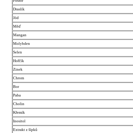
Fosfor
Draslík
Jód
Měď
Mangan
Molybden
Selen
Hořčík
Zinek
Chrom
Bor
Paba
Cholin
Křemík
Inositol
Extrakt z šípků