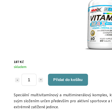
187 Kč
skladem
Přidat do košíku
Speciální multivitamínový a multiminerálový komplex, kt
svým složením určen především pro aktivní sportovce a f
extrémně zatížené jedince.