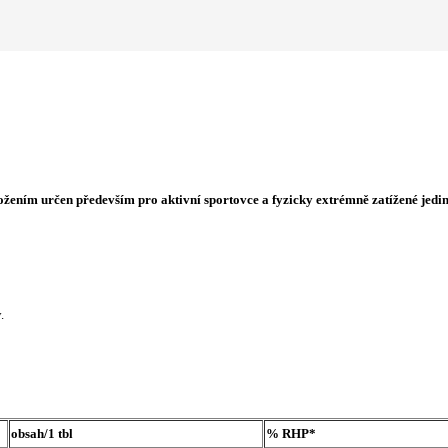
žením určen především pro aktivní sportovce a fyzicky extrémně zatížené jedin
.
obsah/1 tbl
% RHP*