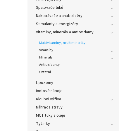
Spalovače tuků
Nakopávače a anabolizéry
Stimulanty a energizéry
Vitaminy, minerály a antioxidanty
Multivitamíny, multiminerály
Vitamíny
Minerály
Antioxidanty
Ostatní
Lipozomy
Iontové nápoje
Kloubní výživa
Náhrada stravy
MCT tuky a oleje
Tyčinky