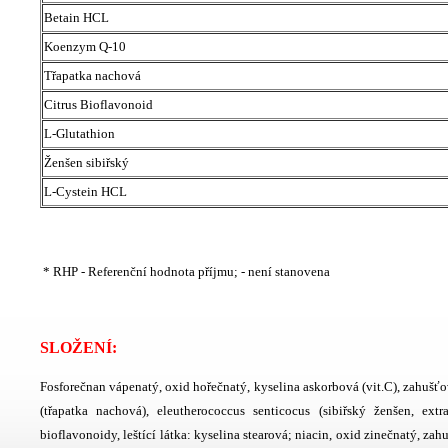
Betain HCL
Koenzym Q-10
Třapatka nachová
Citrus Bioflavonoid
L-Glutathion
Ženšen sibiřský
L-Cystein HCL
* RHP - Referenční hodnota příjmu; - není stanovena
SLOŽENÍ:
Fosforečnan vápenatý, oxid hořečnatý, kyselina askorbová (vit.C), zahušťova
(třapatka nachová), eleutherococcus senticocus (sibiřský ženšen, extra
bioflavonoidy, leštící látka: kyselina stearová; niacin, oxid zinečnatý, za