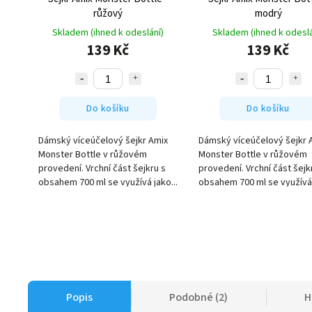
růžový
modrý
Skladem (ihned k odeslání)
Skladem (ihned k odeslá
139 Kč
139 Kč
Do košíku
Do košíku
Dámský víceúčelový šejkr Amix
Dámský víceúčelový šejkr 
Monster Bottle v růžovém
Monster Bottle v růžovém
provedení. Vrchní část šejkru s
provedení. Vrchní část šejk
obsahem 700 ml se využívá jako...
obsahem 700 ml se využívá 
Popis
Podobné (2)
H