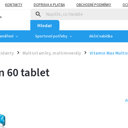
KONTAKTY
DOPRAVA A PLATBA
OBCHODNÍ PODMÍNKY
OC
a:
Hledat
zaměření
Sportovní potřeby
Akční nabídka
xidanty
Multivitamíny, multiminerály
Vitamin Max Multiv
/
/
n 60 tablet
Z