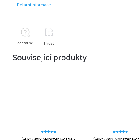
Detailní informace
Zeptat se
Hlídat
Související produkty
Šejkr Amix Monster Bottle -
Šejkr Amix Monster Bott