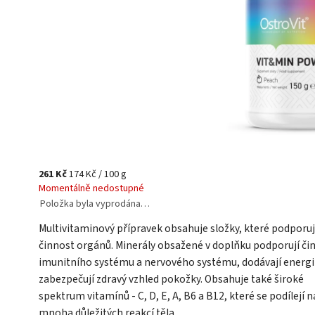
261 Kč
174 Kč / 100 g
Momentálně nedostupné
Položka byla vyprodána…
Multivitaminový přípravek obsahuje složky, které podporuj
činnost orgánů. Minerály obsažené v doplňku podporují či
imunitního systému a nervového systému, dodávají energii
zabezpečují zdravý vzhled pokožky. Obsahuje také široké
spektrum vitamínů - C, D, E, A, B6 a B12, které se podílejí n
mnoha důležitých reakcí těla.