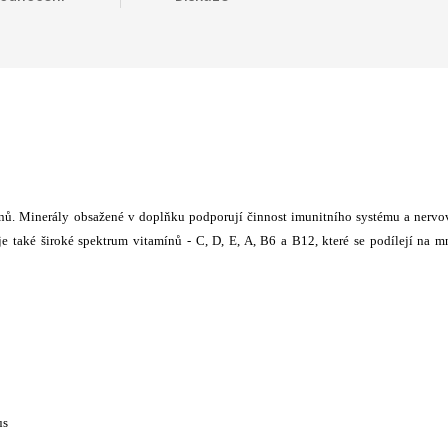
ánů. Minerály obsažené v doplňku podporují činnost imunitního systému a nerv
e také široké spektrum vitamínů - C, D, E, A, B6 a B12, které se podílejí na 
us