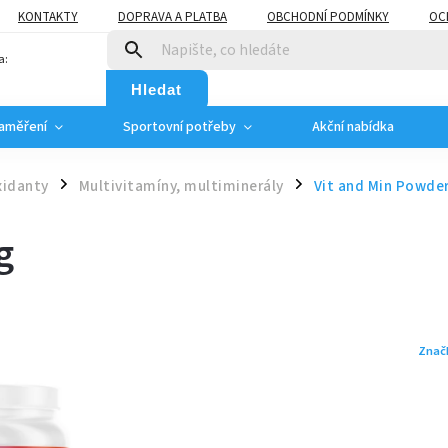
KONTAKTY
DOPRAVA A PLATBA
OBCHODNÍ PODMÍNKY
OC
a:
Hledat
zaměření
Sportovní potřeby
Akční nabídka
xidanty
Multivitamíny, multiminerály
Vit and Min Powder
/
/
g
Znač