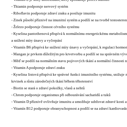
- Thiamin podporuje nervový systém
- Riboflavin podporuje zdraví zraku a posiluje imunitu
- Zinek působí příznivě na imunitní systém a podílí se na tvorbě testostero
- Železo podporuje činnost cévního systému
- Kyselina pantothenová přispívá k normálnímu energetickému metabolism
a snížení míry únavy a vyčerpání
- Vitamín B6 přispívá ke snížení míry únavy a vyčerpání, k regulaci hormo
- Mangan je prvkem důležitým pro krvetvorbu a podílí se na správném výv
- Měď se podílí na normálním stavu pojivových tkání a normální činnosti
- Vitamin A podporuje zdraví zraku
- Kyselina listová přispívá ke správné funkci imunitního systému, snižuje 
krvinek a růstu zárodečných tkání během těhotenství
- Biotin se stará o zdraví pokožky, vlasů a nehtů
- Chrom podporuje organismus při odbourávání sacharidů a tuků
- Vitamin D příznivě ovlivňuje imunitu a umožňuje udržovat zdravé kosti 
- Vitamín B12 podporuje obranyschopnost a podílí se na zdraví kardiovask