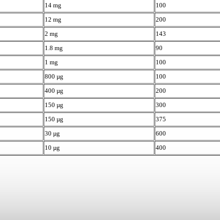
14 mg
100
12 mg
200
2 mg
143
1.8 mg
90
1 mg
100
800 µg
100
400 µg
200
150 µg
300
150 µg
375
30 µg
600
10 µg
400