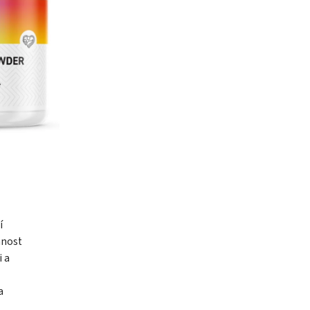
í
nnost
 a
a