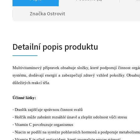
Značka
Ostrovit
Detailní popis produktu
Multivitaminový přípravek obsahuje složky, které podporují činnost org
systému, dodávají energii a zabezpečují zdravý vzhled pokožky. Obsahuj
důležitých reakcí těla.
Účinné látky:
- Draslík zajišťuje správnou činnost svalů
- Hořčík může zabránit rozsáhlé únavě a zlepšit odolnost vůči stresu
- Vitamin C povzbuzuje organismus
- Niacin se podílí na syntéze pohlavních hormonů a podporuje metabolism
- Vitamin E je silný antioxidant, který zpomaluje proces stárnutí