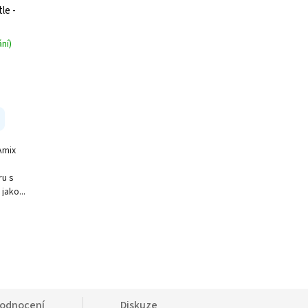
le -
ní)
Amix
ru s
jako...
odnocení
Diskuze