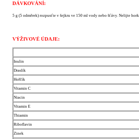
DÁVKOVÁNÍ:
5 g (5 odměrek) rozpusťte v šejkru ve 150 ml vody nebo šťávy. Nelijte hor
VÝŽIVOVÉ ÚDAJE:
Inulin
Draslík
Hořčík
Vitamin C
Niacin
Vitamin E
Thiamin
Riboflavin
Zinek