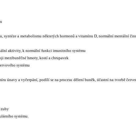
nu
u, syntéze a metabolismu některých hormonů a vitamínu D, normální mentální čin
nální aktivity, k normální funkci imunitního systému
oji mezibuněčné hmoty, kostí a chrupavek
 nervového systému
míru únavy a vyčerpání, podílí se na procesu dělení buněk, účastní na tvorbě červ
a zuby
ulárního systému.