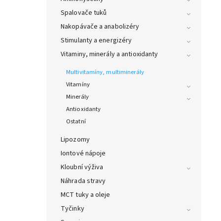
Spalovače tuků
Nakopávače a anabolizéry
Stimulanty a energizéry
Vitaminy, minerály a antioxidanty
Multivitamíny, multiminerály
Vitamíny
Minerály
Antioxidanty
Ostatní
Lipozomy
Iontové nápoje
Kloubní výživa
Náhrada stravy
MCT tuky a oleje
Tyčinky