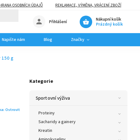
HRANA OSOBNÍCH ÚDAJŮ
REKLAMACE, VÝMĚNA, VRÁCENÍ ZBOŽÍ
Nákupní košík
Přihlášení
Prázdný košík
Napište nám
Blog
Značky
 150 g
Kategorie
Sportovní výživa
ka:
Ostrovit
Proteiny
Sacharidy a gainery
Kreatin
Aminokyseliny