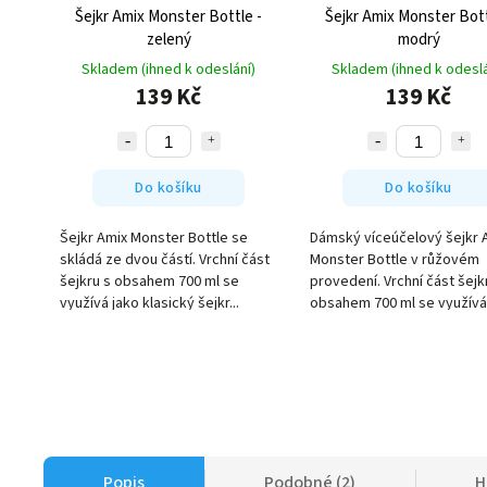
Šejkr Amix Monster Bottle -
Šejkr Amix Monster Bott
zelený
modrý
Skladem (ihned k odeslání)
Skladem (ihned k odeslá
139 Kč
139 Kč
Do košíku
Do košíku
Šejkr Amix Monster Bottle se
Dámský víceúčelový šejkr 
skládá ze dvou částí. Vrchní část
Monster Bottle v růžovém
šejkru s obsahem 700 ml se
provedení. Vrchní část šejk
využívá jako klasický šejkr...
obsahem 700 ml se využívá 
Popis
Podobné (2)
H