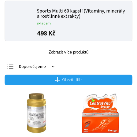
Sports Multi 60 kapslí (Vitamíny, minerály
a rostlinné extrakty)
skladem
498 Kč
Zobrazit více produktů
Doporučujeme
Nejlevnější
Otevřít filtr
Nejdražší
Nejprodávanější
Abecedně