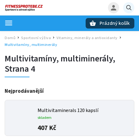
Prázdný košík
Hledat
Domů
Sportovní výživa
Vitaminy, minerály a antioxidanty
/
/
/
Multivitamíny, multiminerály
Multivitamíny, multiminerály
,
Strana 4
Nejprodávanější
Multivitaminerals 120 kapslí
skladem
407 Kč