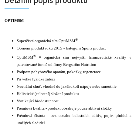
Detailní popis produktu
OPTIMSM
®
Superčistá organická síra OptiMSM
Ocenění produkt roku 2015 v kategorii Sports product
®
OptiMSM
= organická síra nejvyšší farmaceutické kvality v
patentované formě od firmy Bergström Nutrition
Podpora pohybového aparátu, pokožky, regenerace
Při velké fyzické zátěži
Neutrální chuť, vhodné do jakéhokoli nápoje nebo smoothie
Holistické (celostní) složení produktu
Vynikající biodostupnost
Prémiová kvalita - produkt obsahuje pouze aktivní složky
Prémiová čistota - bez obsahu balastních aditiv, pojiv, plnidel a
umělých sladidel