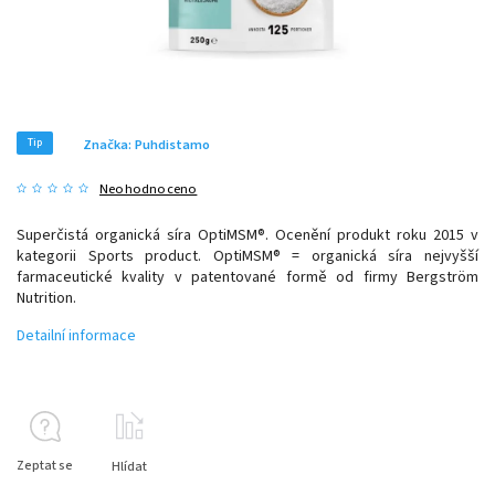
Tip
Značka:
Puhdistamo
Neohodnoceno
Superčistá organická síra OptiMSM®. Ocenění produkt roku 2015 v
kategorii Sports product. OptiMSM® = organická síra nejvyšší
farmaceutické kvality v patentované formě od firmy Bergström
Nutrition.
Detailní informace
Zeptat se
Hlídat