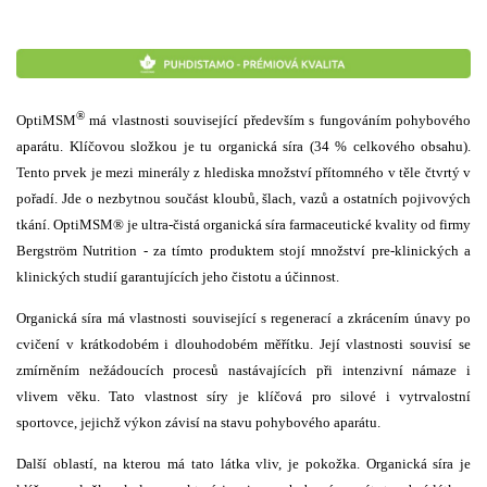
®
OptiMSM
má vlastnosti související především s fungováním pohybového
aparátu. Klíčovou složkou je tu organická síra (34 % celkového obsahu).
Tento prvek je mezi minerály z hlediska množství přítomného v těle čtvrtý v
pořadí. Jde o nezbytnou součást kloubů, šlach, vazů a ostatních pojivových
tkání. OptiMSM® je ultra-čistá organická síra farmaceutické kvality od firmy
Bergström Nutrition - za tímto produktem stojí množství
pre-klinických a
klinických studií
garantujících jeho čistotu a účinnost.
Organická síra má vlastnosti související s regenerací a zkrácením únavy po
cvičení v krátkodobém i dlouhodobém měřítku. Její vlastnosti souvisí se
zmírněním nežádoucích procesů nastávajících při intenzivní námaze i
vlivem věku. Tato vlastnost síry je klíčová pro silové i vytrvalostní
sportovce, jejichž výkon závisí na stavu pohybového aparátu.
Další oblastí, na kterou má tato látka vliv, je pokožka. Organická síra je