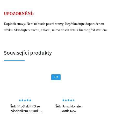
UPOZORNĚNÍ:
Doplněk stravy. Není náhrada pestré stravy. Nepřekračujte doporučenou
dávku. Skladujte v suchu, chladu, mimo dosah dětí. Chraňte před světlem.
Související produkty
Tip
Šejkr ProStak PRO se
Šejkr Amix Monster
zásobníkem 650ml -
Bottle New
různé barvy