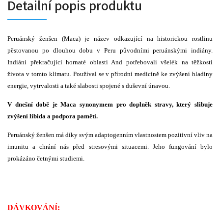
Detailní popis produktu
Peruánský ženšen (Maca) je název odkazující na historickou rostlinu
pěstovanou po dlouhou dobu v Peru původními peruánskými indiány.
Indiáni překračující hornaté oblasti And potřebovali všelék na těžkosti
života v tomto klimatu. Používal se v přírodní medicíně ke zvýšení hladiny
energie,
vytrvalosti
a také slabosti spojené s duševní únavou.
V dnešní době je Maca synonymem pro doplněk stravy, který slibuje
zvýšení libida a podpora paměti.
Peruánský ženšen má díky svým adaptogenním vlastnostem pozitivní vliv na
imunitu
a chrání nás před stresovými situacemi. Jeho fungování bylo
prokázáno četnými studiemi.
DÁVKOVÁNÍ: