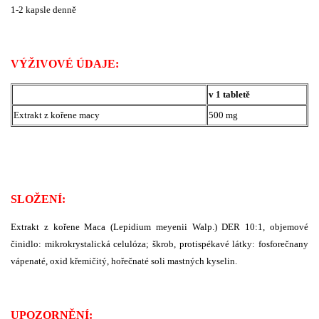
1-2 kapsle denně
VÝŽIVOVÉ ÚDAJE:
v 1 tabletě
Extrakt z kořene macy
500 mg
SLOŽENÍ:
Extrakt z kořene Maca (Lepidium meyenii Walp.) DER 10:1, objemové
činidlo: mikrokrystalická celulóza; škrob, protispékavé látky: fosforečnany
vápenaté, oxid křemičitý, hořečnaté soli mastných kyselin.
UPOZORNĚNÍ: