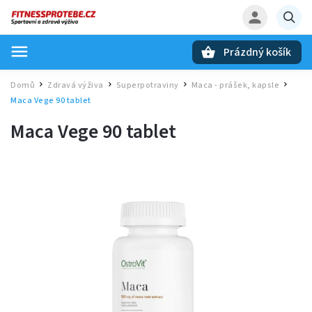
Prázdný košík
Hledat
Domů
Zdravá výživa
Superpotraviny
Maca - prášek, kapsle
/
/
/
/
Maca Vege 90 tablet
Maca Vege 90 tablet