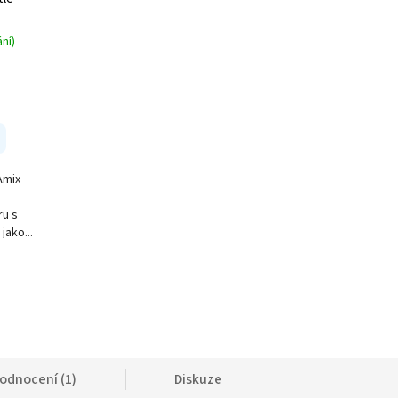
ní)
Amix
ru s
jako...
odnocení (1)
Diskuze