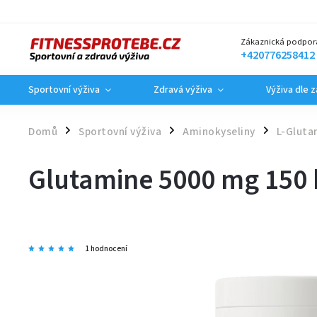
Zákaznická podpor
+420776258412
Sportovní výživa
Zdravá výživa
Výživa dle 
Domů
Sportovní výživa
Aminokyseliny
L-Gluta
/
/
/
Glutamine 5000 mg 150 
1 hodnocení