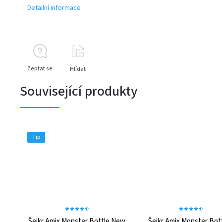
Detailní informace
Zeptat se
Hlídat
Související produkty
Tip
Šejkr Amix Monster Bottle New
Šejkr Amix Monster Bott