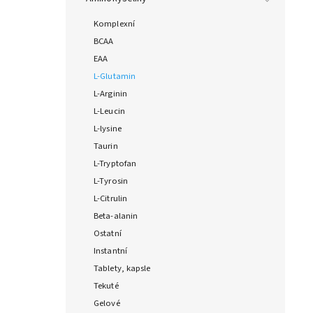
Komplexní
BCAA
EAA
L-Glutamin
L-Arginin
L-Leucin
L-lysine
Taurin
L-Tryptofan
L-Tyrosin
L-Citrulin
Beta-alanin
Ostatní
Instantní
Tablety, kapsle
Tekuté
Gelové