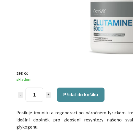
298 Kč
skladem
Přidat do košíku
Posiluje imunitu a regeneraci po náročném fyzickém tré
Ideální doplněk pro zlepšení resyntézy našeho sva
glykogenu.