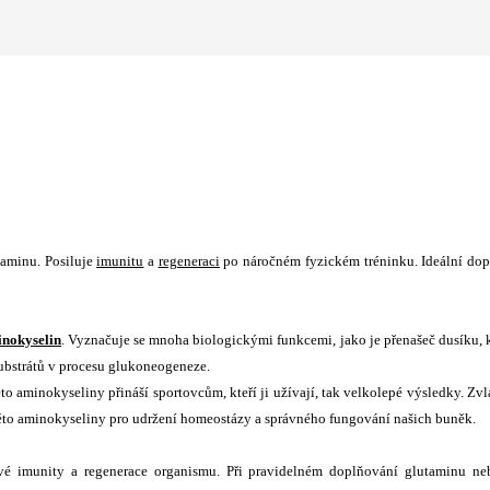
taminu. Posiluje
imunitu
a
regeneraci
po náročném fyzickém tréninku. Ideální do
nokyselin
. Vyznačuje se mnoha biologickými funkcemi, jako je přenašeč dusíku, 
substrátů v procesu glukoneogeneze.
o aminokyseliny přináší sportovcům, kteří ji užívají, tak velkolepé výsledky. Zvl
této aminokyseliny pro udržení homeostázy a správného fungování našich buněk.
vé imunity a regenerace organismu. Při pravidelném doplňování glutaminu ne