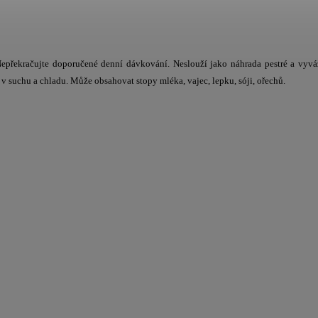
. Nepřekračujte doporučené denní dávkování. Neslouží jako náhrada pestré a vyv
v suchu a chladu. Může obsahovat stopy mléka, vajec, lepku, sóji, ořechů.