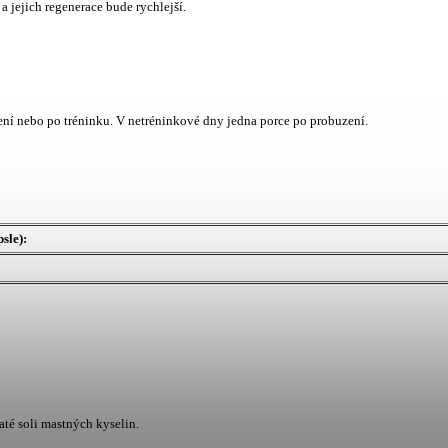
 jejich regenerace bude rychlejší.
ení nebo po tréninku. V netréninkové dny jedna porce po probuzení.
sle):
até soli mastných kyselin.