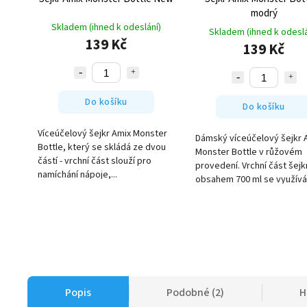
modrý
Skladem (ihned k odeslání)
Skladem (ihned k odeslá
139 Kč
139 Kč
Do košíku
Do košíku
Víceúčelový šejkr Amix Monster
Dámský víceúčelový šejkr 
Bottle, který se skládá ze dvou
Monster Bottle v růžovém
částí - vrchní část slouží pro
provedení. Vrchní část šejk
namíchání nápoje,...
obsahem 700 ml se využívá 
Popis
Podobné (2)
H