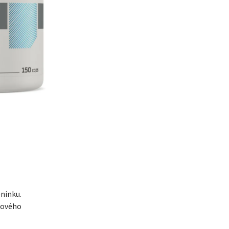
ninku.
lového