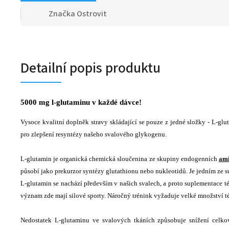
Značka
Ostrovit
Detailní popis produktu
5000 mg l-glutaminu v každé dávce!
Vysoce kvalitní doplněk stravy skládající se pouze z jedné složky - L-glu
pro zlepšení resyntézy našeho svalového glykogenu.
L-glutamin je organická chemická sloučenina ze skupiny endogenních
ami
působí jako prekurzor syntézy glutathionu nebo nukleotidů. Je jedním ze 
L-glutamin se nachází především v našich svalech, a proto suplementace tét
význam zde mají silové sporty. Náročný trénink vyžaduje velké množství 
Nedostatek L-glutaminu ve svalových tkáních způsobuje snížení celko