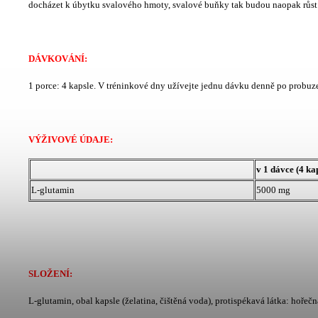
docházet k úbytku svalového hmoty, svalové buňky tak budou naopak růst a
DÁVKOVÁNÍ:
1 porce: 4 kapsle. V tréninkové dny užívejte jednu dávku denně po probuz
VÝŽIVOVÉ ÚDAJE:
v 1 dávce (4 kap
L-glutamin
5000 mg
SLOŽENÍ:
L-glutamin, obal kapsle (želatina, čištěná voda), protispékavá látka: hořečn