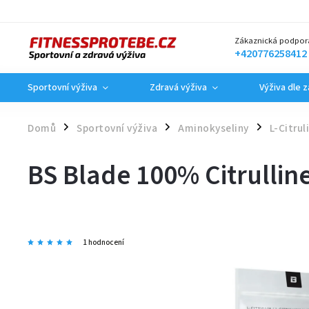
Zákaznická podpor
+420776258412
Sportovní výživa
Zdravá výživa
Výživa dle 
Domů
Sportovní výživa
Aminokyseliny
L-Citrul
/
/
/
BS Blade 100% Citrullin
1 hodnocení