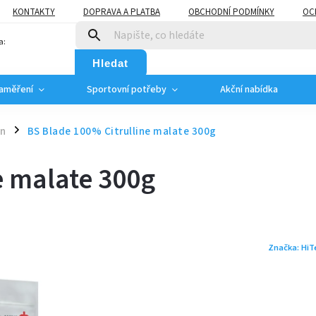
KONTAKTY
DOPRAVA A PLATBA
OBCHODNÍ PODMÍNKY
OC
a:
Hledat
zaměření
Sportovní potřeby
Akční nabídka
in
BS Blade 100% Citrulline malate 300g
/
e malate 300g
Značka:
HiT