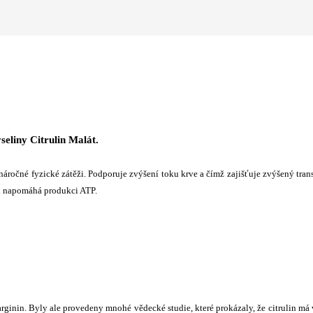
eliny Citrulin Malát.
áročné fyzické zátěži. Podporuje zvýšení toku krve a čímž zajišťuje zvýšený tran
eň napomáhá produkci ATP.
ginin. Byly ale provedeny mnohé vědecké studie, které prokázaly, že citrulin má 