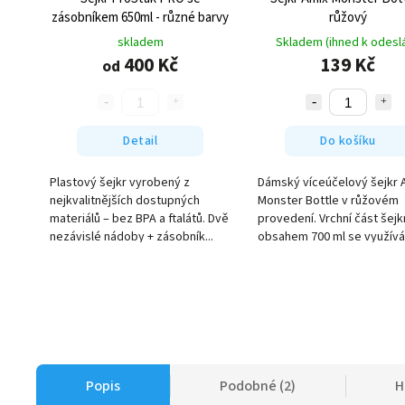
zásobníkem 650ml - různé barvy
růžový
skladem
Skladem (ihned k odeslá
400 Kč
139 Kč
od
Detail
Do košíku
Plastový šejkr vyrobený z
Dámský víceúčelový šejkr 
nejkvalitnějších dostupných
Monster Bottle v růžovém
materiálů – bez BPA a ftalátů. Dvě
provedení. Vrchní část šejk
nezávislé nádoby + zásobník...
obsahem 700 ml se využívá 
Popis
Podobné (2)
H