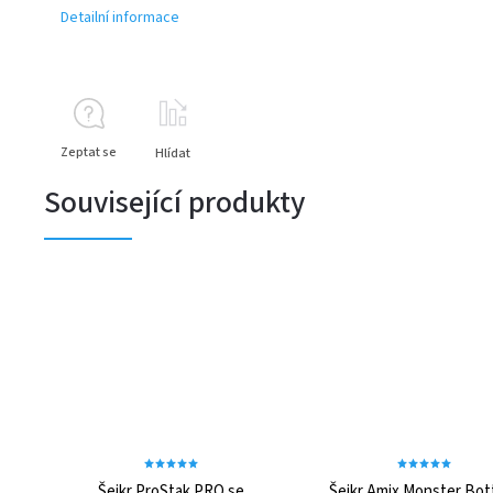
Detailní informace
Zeptat se
Hlídat
Související produkty
Šejkr ProStak PRO se
Šejkr Amix Monster Bott