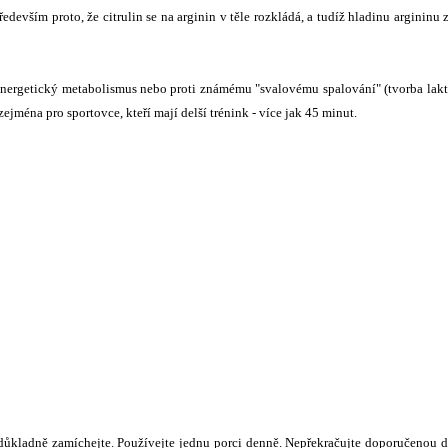
edevším proto, že citrulin se na arginin v těle rozkládá, a tudíž hladinu argininu 
energetický metabolismus nebo proti známému "svalovému spalování" (tvorba lakt
ména pro sportovce, kteří mají delší trénink - více jak 45 minut.
 důkladně zamíchejte. Používejte jednu porci denně. Nepřekračujte doporučenou 