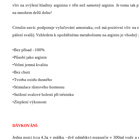
vliv na zvýšení hladiny argininu v těle než samotný arginin. Je tomu tak př
na mnohem delší dobu!
Citrulin navíc podporuje vylučování amoniaku, což má pozitivní vliv na 
pálení svalů). Vzhledem k opožděnému metabolismu na arginin je vhodný zej
•Bez přísad - 100%
•Působí jako arginin
•Velmi jemná kvalita
•Bez chuti
•Tvorba oxidu dusného
•Stimulace růstového hormonu
•Snížení svalové bolesti při tréninku
•Zlepšení výkonosti
DÁVKOVÁNÍ:
Jedna porci (cca 4,3g v prášku - dvě odměrky) rozpusťte v 300ml vody a