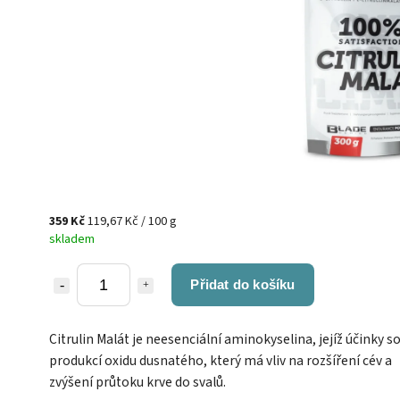
359 Kč
119,67 Kč / 100 g
skladem
Přidat do košíku
Citrulin Malát je neesenciální aminokyselina, jejíž účinky so
produkcí oxidu dusnatého, který má vliv na rozšíření cév a
zvýšení průtoku krve do svalů.