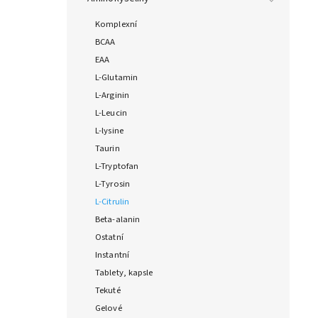
Komplexní
BCAA
EAA
L-Glutamin
L-Arginin
L-Leucin
L-lysine
Taurin
L-Tryptofan
L-Tyrosin
L-Citrulin
Beta-alanin
Ostatní
Instantní
Tablety, kapsle
Tekuté
Gelové