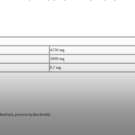
4150 mg
3000 mg
0,7 mg
sforečné), pyroxin hydrochorild.