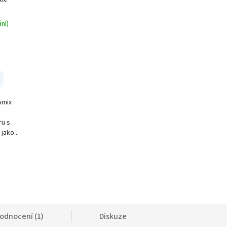
ní)
Amix
ru s
jako...
odnocení (1)
Diskuze