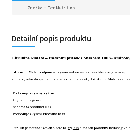
Značka
HiTec Nutrition
Detailní popis produktu
Citrulline Malate – Instantní prášek s obsahem 100% aminokys
L-Citrulin Malát podporuje zvýšení výkonnosti a
urychlení regenerace
po n
aminokyselin
do sportem zatížené svalové hmoty. L-Citrulin Malát zárov
-Podporuje zvýšený výkon
-Urychluje regeneraci
-napomáhá produkci N.O.
-Podporuje zvýšení krevního toku
Citrulin je metabolizován v těle na
arginin
a má tak podobný účinek jako ar