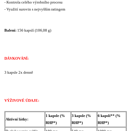
- Kontrola celého výrobního procesu
- Využití surovin s nejvyšším ratingem
Balení:
156 kapslí (106,08 g)
DÁVKOVÁNÍ:
3 kapsle 2x denně
VÝŽIVOVÉ ÚDAJE:
1 kapsle (%
3 kapsle (%
6 kapslí** (%
Aktivní látky:
RHP*)
RHP*)
RHP*)