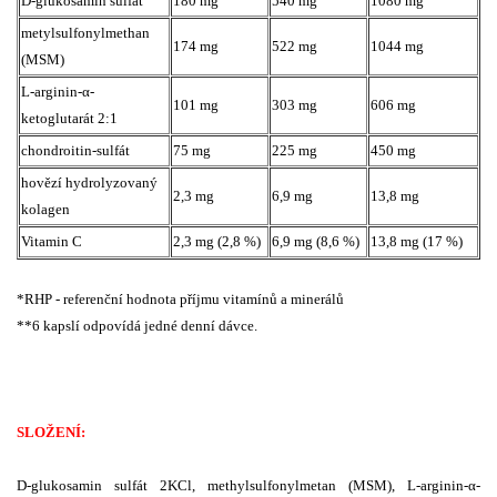
D-glukosamin sulfát
180 mg
540 mg
1080 mg
metylsulfonylmethan
174 mg
522 mg
1044 mg
(MSM)
L-arginin-α-
101 mg
303 mg
606 mg
ketoglutarát 2:1
chondroitin-sulfát
75 mg
225 mg
450 mg
hovězí hydrolyzovaný
2,3 mg
6,9 mg
13,8 mg
kolagen
Vitamin C
2,3 mg (2,8 %)
6,9 mg (8,6 %)
13,8 mg (17 %)
*RHP - referenční hodnota příjmu vitamínů a minerálů
**6 kapslí odpovídá jedné denní dávce.
SLOŽENÍ:
D-glukosamin sulfát 2KCl, methylsulfonylmetan (MSM), L-arginin-α-