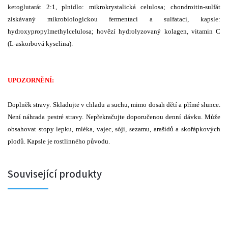
ketoglutarát 2:1, plnidlo: mikrokrystalická celulosa; chondroitin-sulfát
získávaný mikrobiologickou fermentací a sulfatací, kapsle:
hydroxypropylmethylcelulosa; hovězí hydrolyzovaný kolagen, vitamin C
(L-askorbová kyselina).
UPOZORNĚNÍ:
Doplněk stravy. Skladujte v chladu a suchu, mimo dosah dětí a přímé slunce.
Není náhrada pestré stravy. Nepřekračujte doporučenou denní dávku. Může
obsahovat stopy lepku, mléka, vajec, sóji, sezamu, arašídů a skořápkových
plodů.
Kapsle je rostlinného původu.
Související produkty