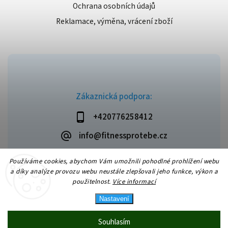
Ochrana osobních údajů
Reklamace, výměna, vrácení zboží
Zákaznická podpora:
+420776258412
info@fitnessprotebe.cz
Používáme cookies, abychom Vám umožnili pohodlné prohlížení webu
a díky analýze provozu webu neustále zlepšovali jeho funkce, výkon a
použitelnost.
Více informací
Copyright 2026
Fitnessprotebe.cz
. Všechna práva vyhrazena.
Vytvořil
Shoptet
| Design
Shoptak.cz
Nastavení
Souhlasím