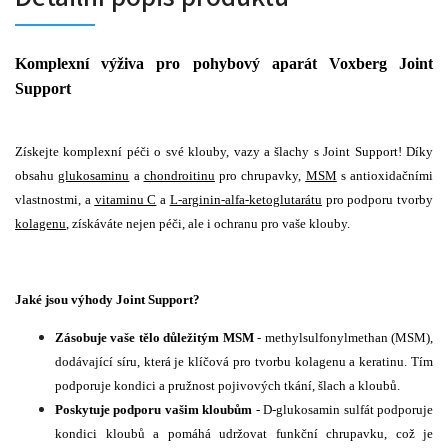
Komplexní výživa pro pohybový aparát Voxberg Joint
Support
Získejte komplexní péči o své klouby, vazy a šlachy s Joint Support! Díky
obsahu
glukosaminu
a
chondroitinu
pro chrupavky,
MSM
s antioxidačními
vlastnostmi, a
vitaminu C
a
L-arginin-alfa-ketoglutarátu
pro podporu tvorby
kolagenu
, získáváte nejen péči, ale i ochranu pro vaše klouby.
Jaké jsou výhody Joint Support?
Zásobuje vaše tělo důležitým MSM
- methylsulfonylmethan (MSM),
dodávající síru, která je klíčová pro tvorbu kolagenu a keratinu. Tím
podporuje kondici a pružnost pojivových tkání, šlach a kloubů.
Poskytuje podporu vašim kloubům
- D-glukosamin sulfát podporuje
kondici kloubů a pomáhá udržovat funkční chrupavku, což je