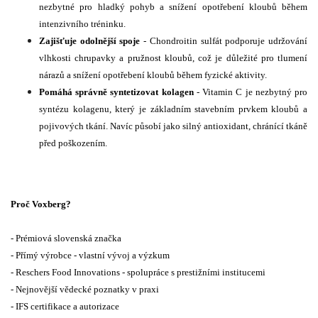
nezbytné pro hladký pohyb a snížení opotřebení kloubů během
intenzivního tréninku.
Zajišťuje odolnější spoje
- Chondroitin sulfát podporuje udržování
vlhkosti chrupavky a pružnost kloubů, což je důležité pro tlumení
nárazů a snížení opotřebení kloubů během fyzické aktivity.
Pomáhá správně syntetizovat kolagen
- Vitamin C je nezbytný pro
syntézu kolagenu, který je základním stavebním prvkem kloubů a
pojivových tkání. Navíc působí jako silný antioxidant, chránící tkáně
před poškozením.
Proč Voxberg?
- Prémiová slovenská značka
- Přímý výrobce - vlastní vývoj a výzkum
- Reschers Food Innovations - spolupráce s prestižními institucemi
- Nejnovější vědecké poznatky v praxi
- IFS certifikace a autorizace