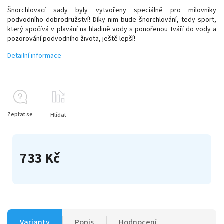
Šnorchlovací sady byly vytvořeny speciálně pro milovníky
podvodního dobrodružství! Díky nim bude šnorchlování, tedy sport,
který spočívá v plavání na hladině vody s ponořenou tváří do vody a
pozorování podvodního života, ještě lepší!
Detailní informace
Zeptat se
Hlídat
733 Kč
Varianty
Popis
Hodnocení