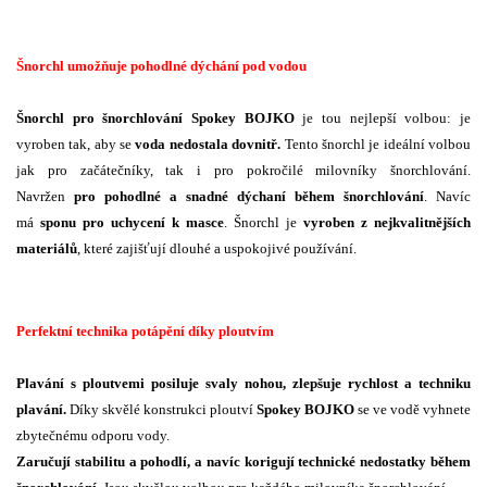
Šnorchl umožňuje pohodlné dýchání pod vodou
Šnorchl pro šnorchlování Spokey BOJKO
je tou nejlepší volbou: je
vyroben tak, aby se
voda nedostala dovnitř.
Tento šnorchl je ideální volbou
jak pro začátečníky, tak i pro pokročilé milovníky šnorchlování.
Navržen
pro pohodlné a snadné dýchaní během šnorchlování
. Navíc
má
sponu pro uchycení k masce
. Šnorchl je
vyroben z nejkvalitnějších
materiálů
, které zajišťují dlouhé a uspokojivé používání.
Perfektní technika potápění díky ploutvím
Plavání s ploutvemi posiluje svaly nohou, zlepšuje rychlost a techniku
plavání.
Díky skvělé konstrukci ploutví
Spokey BOJKO
se ve vodě vyhnete
zbytečnému odporu vody.
Zaručují stabilitu a pohodlí, a navíc korigují technické nedostatky během