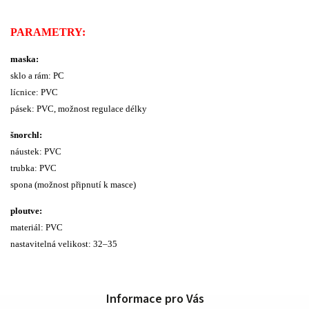
PARAMETRY:
maska:
sklo a rám: PC
lícnice: PVC
pásek: PVC, možnost regulace délky
šnorchl:
náustek: PVC
trubka: PVC
spona (možnost připnutí k masce)
ploutve:
materiál: PVC
nastavitelná velikost: 32–35
Informace pro Vás