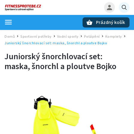
Prázdný košík
Hledat
Domů
Sportovní potřeby
Vodní sporty
Potápění
Komplety
/
/
/
/
/
Juniorský šnorchlovací set: maska, šnorchl a ploutve Bojko
Juniorský šnorchlovací set:
maska, šnorchl a ploutve Bojko