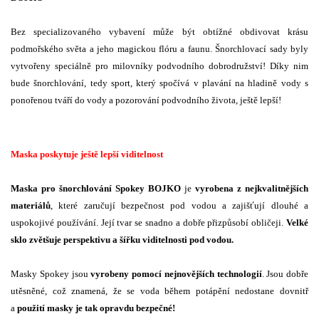
Bez specializovaného vybavení může být obtížné obdivovat krásu
podmořského světa a jeho magickou flóru a faunu. Šnorchlovací sady byly
vytvořeny speciálně pro milovníky podvodního dobrodružství! Díky nim
bude šnorchlování, tedy sport, který spočívá v plavání na hladině vody s
ponořenou tváří do vody a pozorování podvodního života, ještě lepší!
Maska poskytuje ještě lepší viditelnost
Maska pro šnorchlování Spokey BOJKO
je
vyrobena z nejkvalitnějších
materiálů
, které zaručují bezpečnost pod vodou a zajišťují dlouhé a
uspokojivé používání. Její tvar se snadno a dobře přizpůsobí obličeji.
Velké
sklo zvětšuje perspektivu a šířku viditelnosti pod vodou.
Masky Spokey jsou
vyrobeny pomocí nejnovějších technologií
. Jsou dobře
utěsněné, což znamená, že se voda během potápění nedostane dovnitř
a
použití masky je tak opravdu bezpečné!