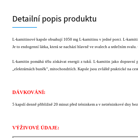
Detailní popis produktu
L-karnitinové kapsle obsahují 1050 mg L-karnitinu v jedné porci. L-karnit
Je to endogenní látka, která se nachází hlavně ve svalech a srdečním svalu
L-karnitin pomáhá tělu získávat energii z tuků. L-karnitin jako dopravní
„elektrárnách buněk“, mitochondriích. Kapsle jsou zvláště praktické na cest
DÁVKOVÁNÍ:
5 kapslí denně přibližně 20 minut před tréninkem a v netréninkové dny bez
VÝŽIVOVÉ ÚDAJE: