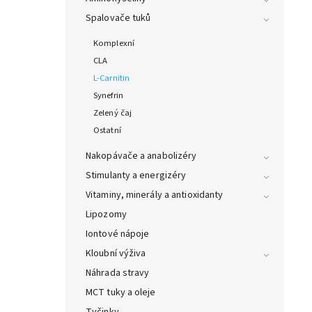
Spalovače tuků
Komplexní
CLA
L-Carnitin
Synefrin
Zelený čaj
Ostatní
Nakopávače a anabolizéry
Stimulanty a energizéry
Vitaminy, minerály a antioxidanty
Lipozomy
Iontové nápoje
Kloubní výživa
Náhrada stravy
MCT tuky a oleje
Tyčinky