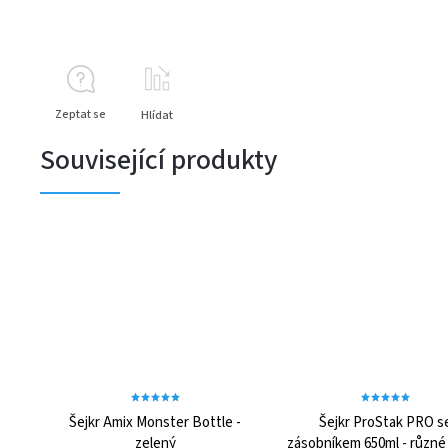
Zeptat se
Hlídat
Související produkty
Šejkr Amix Monster Bottle -
Šejkr ProStak PRO s
zelený
zásobníkem 650ml - různé