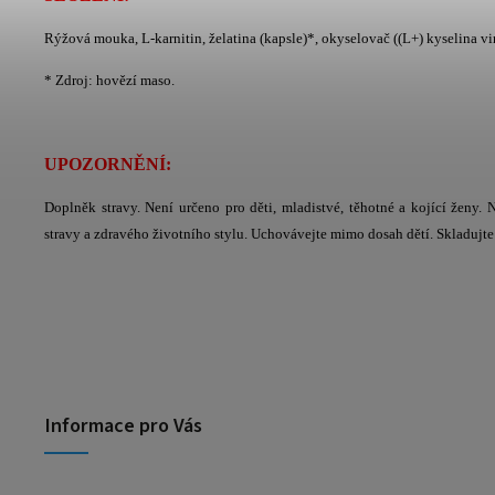
Rýžová mouka, L-karnitin, želatina (kapsle)*, okyselovač ((L+) kyselina vin
* Zdroj: hovězí maso.
UPOZORNĚNÍ:
Doplněk stravy. Není určeno pro děti, mladistvé, těhotné a kojící ženy
stravy a zdravého životního stylu. Uchovávejte mimo dosah dětí. Skladujte 
Informace pro Vás