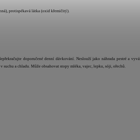
ná), protispékavá látka (oxid křemičitý).
. Nepřekračujte doporučené denní dávkování. Neslouží jako náhrada pestré a vyv
v suchu a chladu. Může obsahovat stopy mléka, vajec, lepku, sóji, ořechů.