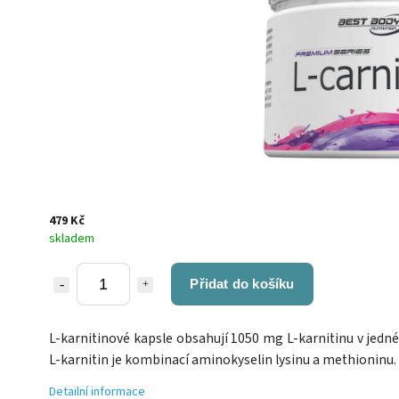
479 Kč
skladem
Přidat do košíku
L-karnitinové kapsle obsahují 1050 mg L-karnitinu v jedné
L-karnitin je kombinací aminokyselin lysinu a methioninu.
Detailní informace