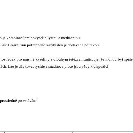
in je kombinací aminokyselin lysinu a methioninu.
. Část L-karnitinu potřebného každý den je dodávána potravou.
 prostředek pro mastné kyseliny s dlouhým řetězcem zajišťuje, že mohou být spál
ách. Lze je dávkovat rychle a snadno, a proto jsou vždy k dispozici.
prostředně po vstávání.