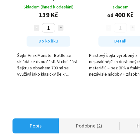
Skladem (ihned k odeslání)
skladem
139 Kč
400 Kč
od
Do košíku
Detail
Šejkr Amix Monster Bottle se
Plastový šejkr vyrobený z
skládá ze dvou částí. Vrchní část
nejkvalitnějších dostupnýc
šejkru s obsahem 700 ml se
materiálů – bez BPA a ftalá
využívá jako klasický šejkr...
nezávislé nádoby + zásobník
Popis
Podobné (2)
H