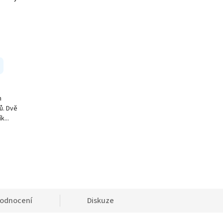
h
tů. Dvě
...
odnocení
Diskuze