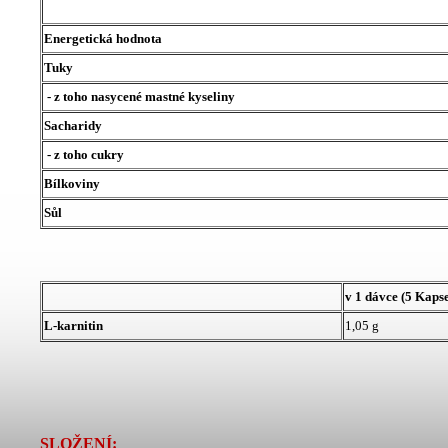
Energetická hodnota
Tuky
- z toho nasycené mastné kyseliny
Sacharidy
- z toho cukry
Bílkoviny
Sůl
v 1 dávce (5 Kapse
L-karnitin
1,05 g
SLOŽENÍ: