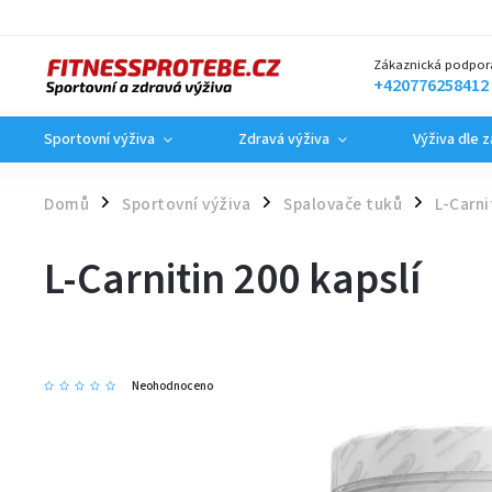
Zákaznická podpor
+420776258412
Sportovní výživa
Zdravá výživa
Výživa dle 
Domů
Sportovní výživa
Spalovače tuků
L-Carni
/
/
/
L-Carnitin 200 kapslí
Neohodnoceno