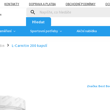
KONTAKTY
DOPRAVA A PLATBA
OBCHODNÍ PODMÍNKY
OC
a:
Hledat
zaměření
Sportovní potřeby
Akční nabídka
tin
L-Carnitin 200 kapslí
/
Značka:
Best Bod