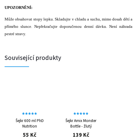
UPOZORNĚNÍ:
Může obsahovat stopy lepku. Skladujte v chladu a suchu, mimo dosah dětí a
přímého slunce. Nepřekračujte doporučenou denní dávku. Není náhrada
pestré stravy.
Související produkty
Šejkr 600 ml PhD
Šejkr Amix Monster
Nutrition
Bottle - žlutý
55 Kč
139 Kč