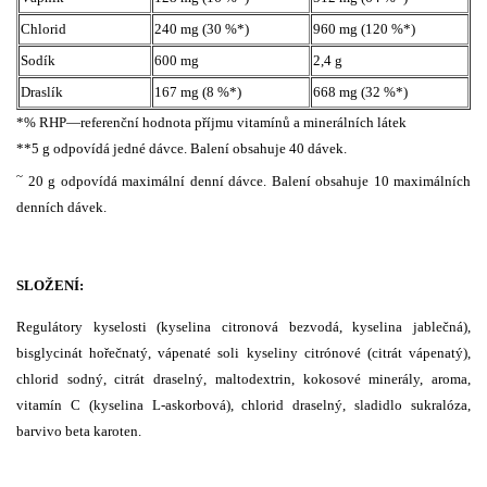
Chlorid
240 mg (30 %*)
960 mg (120 %*)
Sodík
600 mg
2,4 g
Draslík
167 mg (8 %*)
668 mg (32 %*)
*% RHP—referenční hodnota příjmu vitamínů a minerálních látek
**5 g odpovídá jedné dávce. Balení obsahuje 40 dávek.
~
20 g odpovídá maximální denní dávce. Balení obsahuje 10 maximálních
denních dávek.
SLOŽENÍ:
Regulátory kyselosti (kyselina citronová bezvodá, kyselina jablečná),
bisglycinát hořečnatý, vápenaté soli kyseliny citrónové (citrát vápenatý),
chlorid sodný, citrát draselný, maltodextrin, kokosové minerály, aroma,
vitamín C (kyselina L-askorbová), chlorid draselný, sladidlo sukralóza,
barvivo beta karoten.