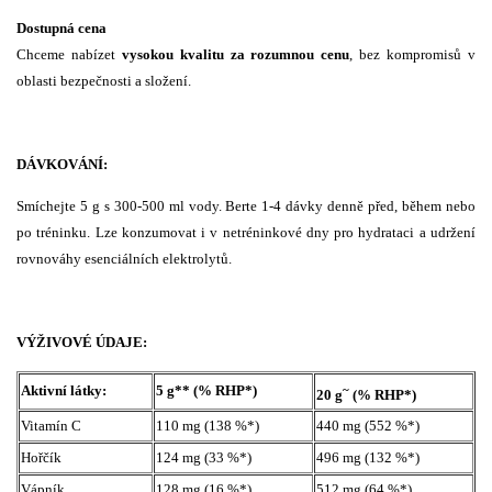
Dostupná cena
Chceme nabízet
vysokou kvalitu za rozumnou cenu
, bez kompromisů v
oblasti bezpečnosti a složení.
DÁVKOVÁNÍ:
Smíchejte 5 g s 300-500 ml vody. Berte 1-4 dávky denně před, během nebo
po tréninku. Lze konzumovat i v netréninkové dny pro hydrataci a udržení
rovnováhy esenciálních elektrolytů.
VÝŽIVOVÉ ÚDAJE:
Aktivní látky:
5 g** (% RHP*)
~
20 g
(% RHP*)
Vitamín C
110 mg (138 %*)
440 mg (552 %*)
Hořčík
124 mg (33 %*)
496 mg (132 %*)
Vápník
128 mg (16 %*)
512 mg (64 %*)