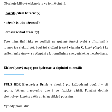
Obsahuje klíčové elektrolyty ve formě citrátů:
-
hořčík
(citrát hořečnatý)
-
vápník
(citrát vápenatý)
- draslík (citrát draselný)
Tyto minerální látky se podílejí na správné funkci svalů a přispívají k
rovnováze elektrolytů. Součástí složení je také
vitamin C
, který přispívá ke
snížení míry únavy a vyčerpání a k normálnímu energetickému metabolismu.
Elektrolytový nápoj pro hydrataci a doplnění minerálů
PULS HDR Electrolyte Drink
je vhodný pro každodenní použití – při
sportu, během pracovního dne i po fyzické zátěži. Pomáhá doplnit
elektrolyty, které se z těla ztrácí například pocením.
Výhody produktu: