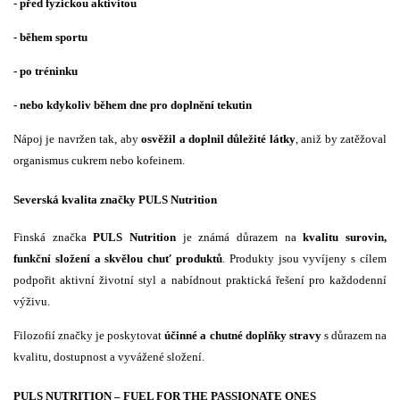
- před fyzickou aktivitou
- během sportu
- po tréninku
- nebo kdykoliv během dne pro doplnění tekutin
Nápoj je navržen tak, aby
osvěžil a doplnil důležité látky
, aniž by zatěžoval
organismus cukrem nebo kofeinem.
Severská kvalita značky PULS Nutrition
Finská značka
PULS Nutrition
je známá důrazem na
kvalitu surovin,
funkční složení a skvělou chuť produktů
. Produkty jsou vyvíjeny s cílem
podpořit aktivní životní styl a nabídnout praktická řešení pro každodenní
výživu.
Filozofií značky je poskytovat
účinné a chutné doplňky stravy
s důrazem na
kvalitu, dostupnost a vyvážené složení.
PULS NUTRITION – FUEL FOR THE PASSIONATE ONES