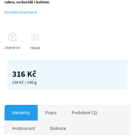
cukru, sacharidů i kofeinu.
Detailní informace
Zeptat se
Hlídat
316 Kč
158 Kč / 100 g
Varianty
Popis
Podobné (2)
Hodnocení
Diskuze