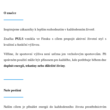
O značce
Inspirujeme zákazníky k lepším rozhodnutím v každodenním životě.
Značka
PULS
vznikla ve Finsku s cílem propojit aktivní životní styl s
kvalitní a funkční výživou.
Věříme, že sportovní výživa není určena jen vrcholovým sportovcům. Při
správném použití může být přínosem pro každého, kdo potřebuje během dne
doplnit energii, tekutiny nebo důležité živiny
.
Naše poslání
Naším cílem je přinášet energii do každodenního života prostřednictvím