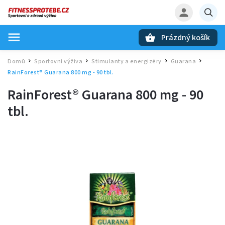
Prázdný košík
Hledat
Domů
Sportovní výživa
Stimulanty a energizéry
Guarana
/
/
/
/
RainForest® Guarana 800 mg - 90 tbl.
RainForest® Guarana 800 mg - 90
tbl.