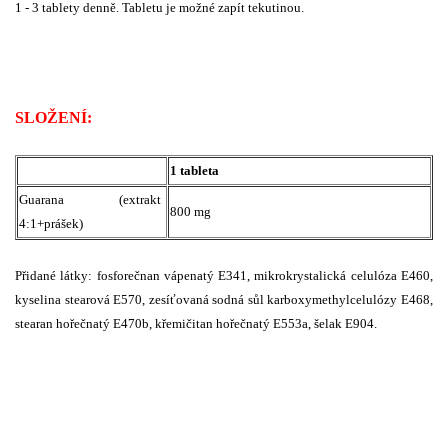
1 - 3 tablety denně. Tabletu je možné zapít tekutinou.
SLOŽENÍ:
1 tableta
Guarana (extrakt
800 mg
4:1+prášek)
Přidané látky: fosforečnan vápenatý E341, mikrokrystalická celulóza E460,
kyselina stearová E570, zesíťovaná sodná sůl karboxymethylcelulózy E468,
stearan hořečnatý E470b, křemičitan hořečnatý E553a, šelak E904.