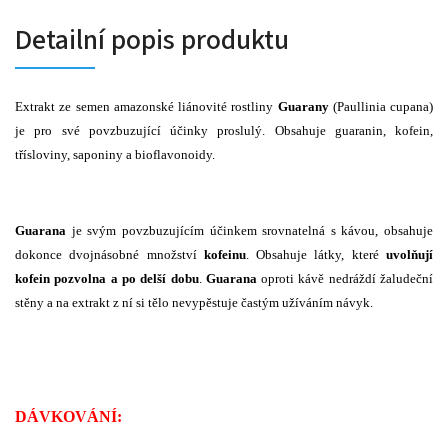
Detailní popis produktu
Extrakt ze semen amazonské liánovité rostliny
Guarany
(Paullinia cupana)
je pro své povzbuzující účinky proslulý. Obsahuje guaranin, kofein,
třísloviny, saponiny a bioflavonoidy.
Guarana
je svým povzbuzujícím účinkem srovnatelná s kávou, obsahuje
dokonce dvojnásobné množství
kofeinu
. Obsahuje látky, které
uvolňují
kofein pozvolna a po delší dobu
.
Guarana
oproti kávě nedráždí žaludeční
stěny a na extrakt z ní si tělo nevypěstuje častým užíváním návyk.
DÁVKOVÁNÍ: