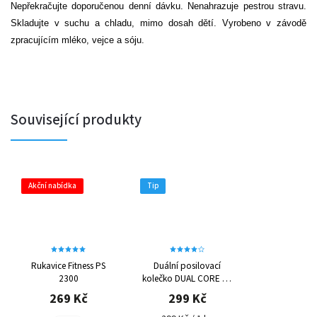
Nepřekračujte doporučenou denní dávku. Nenahrazuje pestrou stravu.
Skladujte v suchu a chladu, mimo dosah dětí. Vyrobeno v závodě
zpracujícím mléko, vejce a sóju.
Související produkty
Akční nabídka
Tip
Rukavice Fitness PS
Duální posilovací
2300
kolečko DUAL CORE PS
4042
269 Kč
299 Kč