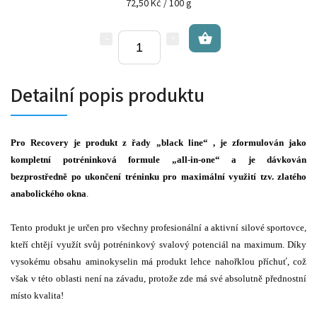
72,50 Kč / 100 g
Detailní popis produktu
Pro Recovery je produkt z řady „black line“ , je zformulován jako
kompletní potréninková formule „all-in-one“ a je dávkován
bezprostředně po ukončení tréninku pro maximální využití tzv. zlatého
anabolického okna
.
Tento produkt je určen pro všechny profesionální a aktivní silové sportovce,
kteří chtějí využít svůj potréninkový svalový potenciál na maximum. Díky
vysokému obsahu aminokyselin má produkt lehce nahořklou příchuť, což
však v této oblasti není na závadu, protože zde má své absolutně přednostní
místo kvalita!