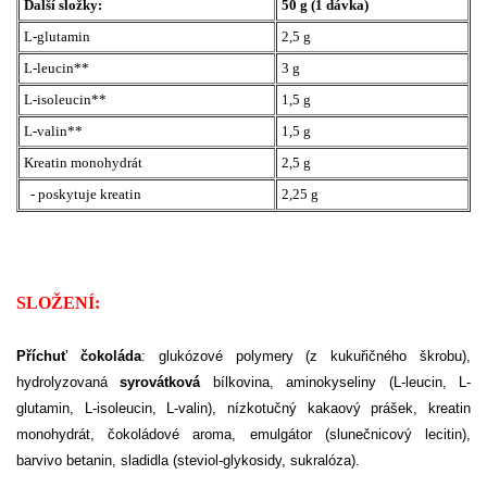
Další složky:
50 g (1 dávka)
L-glutamin
2,5 g
L-leucin**
3 g
L-isoleucin**
1,5 g
L-valin**
1,5 g
Kreatin monohydrát
2,5 g
- poskytuje kreatin
2,25 g
SLOŽENÍ:
Příchuť čokoláda
:
glukózové polymery (z kukuřičného škrobu),
hydrolyzovaná
syrovátková
bílkovina, aminokyseliny (L-leucin, L-
glutamin, L-isoleucin, L-valin), nízkotučný kakaový prášek, kreatin
monohydrát, čokoládové aroma, emulgátor (slunečnicový lecitin),
barvivo betanin, sladidla (steviol-glykosidy, sukralóza).