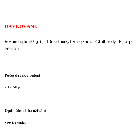
DÁVKOVÁNÍ:
Rozmíchejte 50 g (tj. 1,5 odměrky) v šejkru s 2-3 dl vody. Pijte po
tréninku.
Počet dávek v balení
:
20 x 50 g
Optimální doba užívání
:
- po tréninku