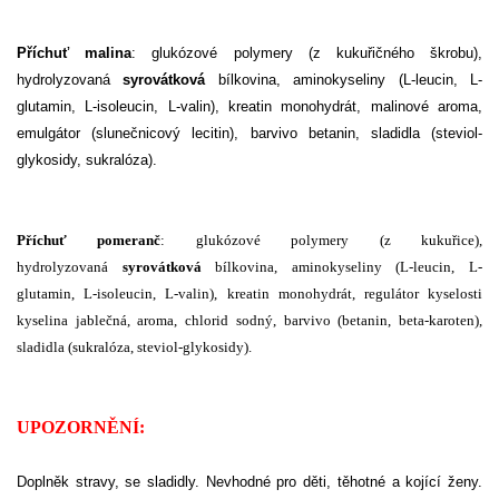
Příchuť malina
:
glukózové polymery (z kukuřičného škrobu),
hydrolyzovaná
syrovátková
bílkovina, aminokyseliny (L-leucin, L-
glutamin, L-isoleucin, L-valin), kreatin monohydrát, malinové aroma,
emulgátor (slunečnicový lecitin), barvivo betanin, sladidla (steviol-
glykosidy, sukralóza).
Příchuť pomeranč
: glukózové polymery (z kukuřice),
hydrolyzovaná
syrovátková
bílkovina, aminokyseliny (L-leucin, L-
glutamin, L-isoleucin, L-valin), kreatin monohydrát, regulátor kyselosti
kyselina jablečná, aroma, chlorid sodný, barvivo (betanin, beta-karoten),
sladidla (sukralóza, steviol-glykosidy).
UPOZORNĚNÍ:
D
oplněk stravy, se sladidly. Nevhodné pro děti, těhotné a kojící ženy.