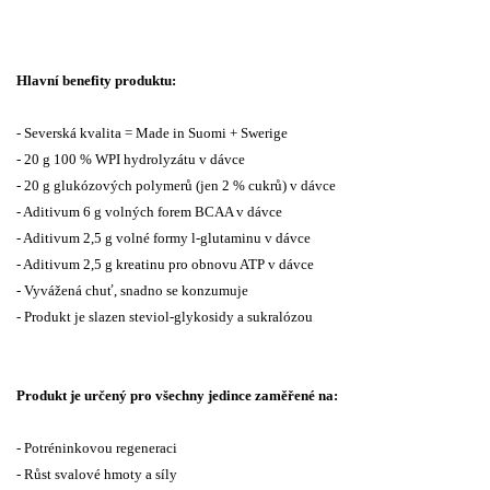
Hlavní benefity produktu:
- Severská kvalita = Made in Suomi + Swerige
- 20 g 100 % WPI hydrolyzátu v dávce
- 20 g glukózových polymerů (jen 2 % cukrů) v dávce
- Aditivum 6 g volných forem BCAA v dávce
- Aditivum 2,5 g volné formy l-glutaminu v dávce
- Aditivum 2,5 g kreatinu pro obnovu ATP v dávce
- Vyvážená chuť, snadno se konzumuje
- Produkt je slazen steviol-glykosidy a sukralózou
Produkt je určený pro všechny jedince zaměřené na:
- Potréninkovou regeneraci
- Růst svalové hmoty a síly