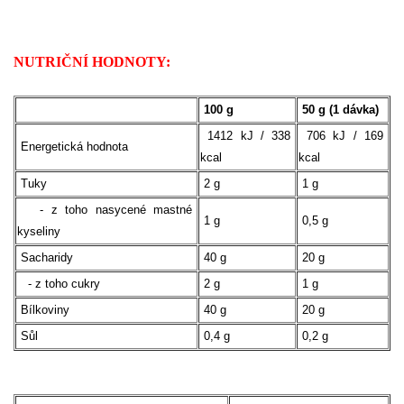
NUTRIČNÍ HODNOTY:
100 g
50 g (1 dávka)
1412 kJ / 338
706 kJ / 169
Energetická hodnota
kcal
kcal
Tuky
2 g
1 g
- z toho nasycené mastné
1 g
0,5 g
kyseliny
Sacharidy
40 g
20 g
- z toho cukry
2 g
1 g
Bílkoviny
40 g
20 g
Sůl
0,4 g
0,2 g