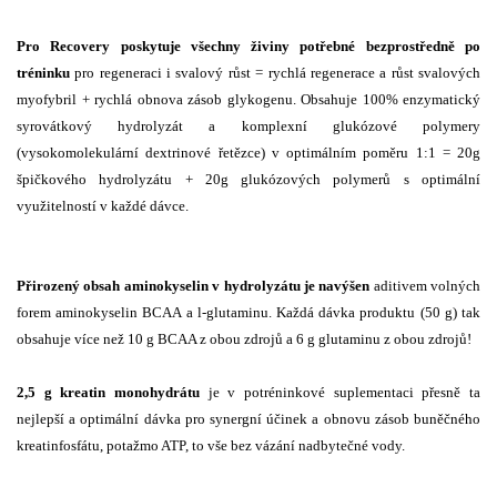
Pro Recovery poskytuje všechny živiny potřebné bezprostředně po
tréninku
pro regeneraci i svalový růst = rychlá regenerace a růst svalových
myofybril + rychlá obnova zásob glykogenu. Obsahuje 100% enzymatický
syrovátkový hydrolyzát a komplexní glukózové polymery
(vysokomolekulární dextrinové řetězce) v optimálním poměru 1:1 = 20g
špičkového hydrolyzátu + 20g glukózových polymerů s optimální
využitelností v každé dávce.
Přirozený obsah aminokyselin v hydrolyzátu je navýšen
aditivem volných
forem aminokyselin
BCAA a l-glutaminu. Každá dávka produktu (50 g) tak
obsahuje více než 10 g BCAA z obou zdrojů a 6 g glutaminu z obou zdrojů!
2,5 g kreatin monohydrátu
je v potréninkové suplementaci přesně ta
nejlepší a optimální dávka pro synergní účinek a obnovu zásob buněčného
kreatinfosfátu, potažmo ATP, to vše bez vázání nadbytečné vody.