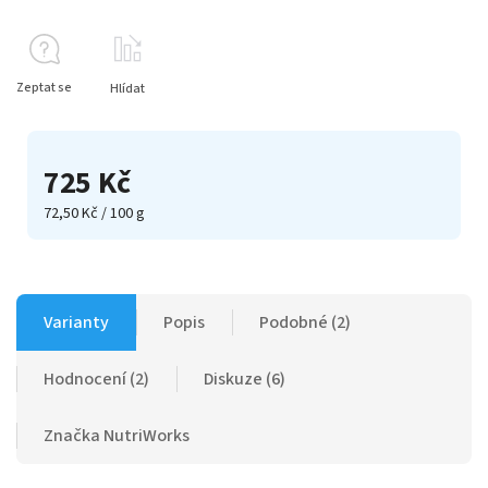
Zeptat se
Hlídat
725 Kč
72,50 Kč / 100 g
Varianty
Popis
Podobné (2)
Hodnocení (2)
Diskuze (6)
Značka
NutriWorks