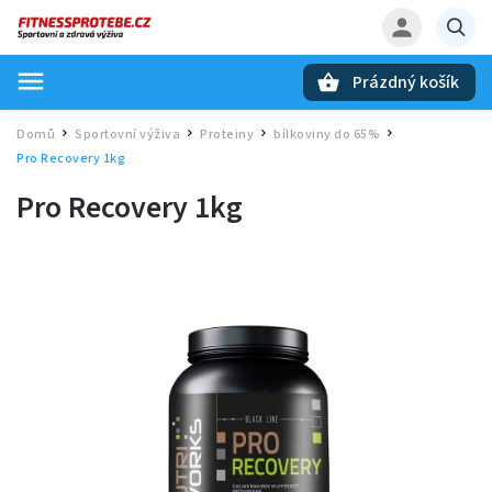
Prázdný košík
Hledat
Domů
Sportovní výživa
Proteiny
bílkoviny do 65%
/
/
/
/
Pro Recovery 1kg
Pro Recovery 1kg