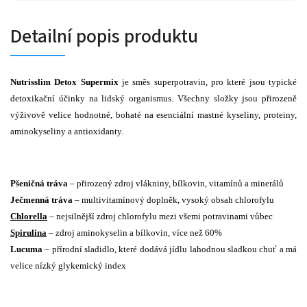
Detailní popis produktu
Nutrisslim
Detox Supermix
je směs superpotravin, pro které jsou typické
detoxikační účinky na lidský organismus.
Všechny složky jsou přirozeně
výživově velice hodnotné, bohaté na esenciální mastné kyseliny, proteiny,
aminokyseliny a antioxidanty.
Pšeničná tráva
– přirozený zdroj vlákniny, bílkovin, vitamínů a minerálů
Ječmenná tráva
– multivitamínový doplněk, vysoký obsah chlorofylu
Chlorella
– nejsilnější zdroj chlorofylu mezi všemi potravinami vůbec
Spirulina
– zdroj aminokyselin a bílkovin, více než 60%
Lucuma
– přírodní sladidlo, které dodává jídlu lahodnou sladkou chuť a má
velice nízký glykemický index