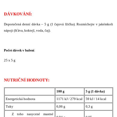
DÁVKOVÁNÍ:
Doporučená denní dávka – 5 g (1 čajová lžička). Rozmíchejte v jakémkoli
nápoji (šťáva, koktejl, voda, čaj).
Počet dávek v balení
:
25 x 5 g
NUTRIČNÍ HODNOTY:
100 g
5 g (1 dávka)
Energetická hodnota
1171 kJ / 279 kcal
59 kJ / 14 kcal
Tuky
6,06 g
0,3 g
Z toho nasycené mastné