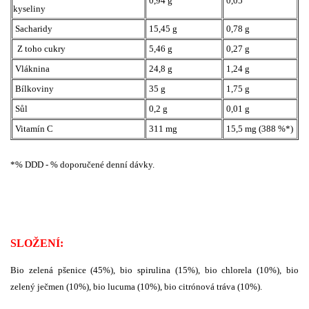
0,94 g
0,05
kyseliny
Sacharidy
15,45 g
0,78 g
Z toho cukry
5,46 g
0,27 g
Vláknina
24,8 g
1,24 g
Bílkoviny
35 g
1,75 g
Sůl
0,2 g
0,01 g
Vitamín C
311 mg
15,5 mg (388 %*)
*% DDD - % doporučené denní dávky.
SLOŽENÍ:
Bio zelená pšenice (45%), bio spirulina (15%), bio chlorela (10%), bio
zelený ječmen (10%), bio lucuma (10%), bio citrónová tráva (10%).