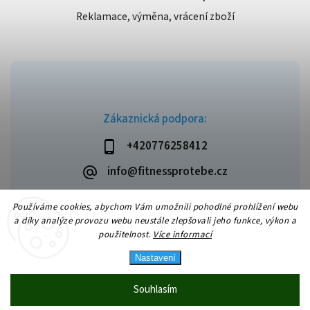
Reklamace, výměna, vrácení zboží
Zákaznická podpora:
+420776258412
info@fitnessprotebe.cz
Používáme cookies, abychom Vám umožnili pohodlné prohlížení webu
a díky analýze provozu webu neustále zlepšovali jeho funkce, výkon a
použitelnost.
Více informací
Copyright 2026
Fitnessprotebe.cz
. Všechna práva vyhrazena.
Vytvořil
Shoptet
| Design
Shoptak.cz
Nastavení
Souhlasím