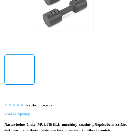
Neohodnoceno
Značka:
Spokey
Nastavitelné činky MULTIBELL umožňují snadné přizpůsobení zátěže,
šetří místo a poskytují efektivní řešení pro domácí silový trénink.