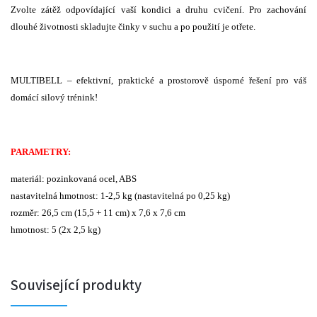
Zvolte zátěž odpovídající vaší kondici a druhu cvičení. Pro zachování
dlouhé životnosti skladujte činky v suchu a po použití je otřete.
MULTIBELL – efektivní, praktické a prostorově úsporné řešení pro váš
domácí silový trénink!
PARAMETRY:
materiál: pozinkovaná ocel, ABS
nastavitelná hmotnost: 1-2,5 kg (nastavitelná po 0,25 kg)
rozměr: 26,5 cm (15,5 + 11 cm) x 7,6 x 7,6 cm
hmotnost: 5 (2x 2,5 kg)
Související produkty