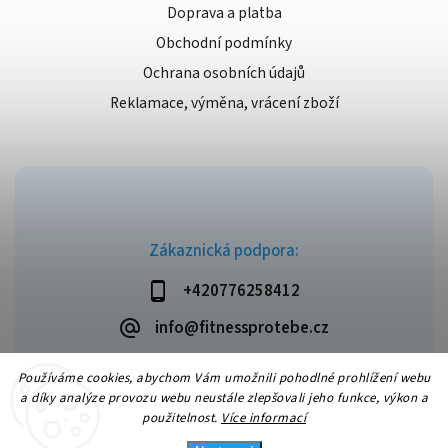
Doprava a platba
Obchodní podmínky
Ochrana osobních údajů
Reklamace, výměna, vrácení zboží
Zákaznická podpora:
+420776258412
info@fitnessprotebe.cz
Používáme cookies, abychom Vám umožnili pohodlné prohlížení webu
a díky analýze provozu webu neustále zlepšovali jeho funkce, výkon a
použitelnost.
Více informací
Copyright 2026
Fitnessprotebe.cz
. Všechna práva vyhrazena.
Vytvořil
Shoptet
| Design
Shoptak.cz