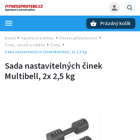
Prázdný košík
Hledat
Domů
Sportovní potřeby
Fitness příslušenství
/
/
/
Činky, závaží a zátěže
Činky
/
/
Sada nastavitelných činek Multibell, 2x 2,5 kg
Sada nastavitelných činek
Multibell, 2x 2,5 kg