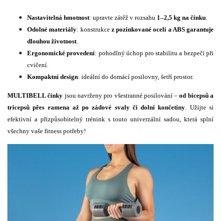
Nastavitelná hmotnost
: upravte zátěž v rozsahu
1–2,5 kg na činku
.
Odolné materiály
: konstrukce
z pozinkované oceli a ABS
garantuje
dlouhou životnost
.
Ergonomické provedení
: pohodlný úchop pro stabilitu a bezpečí při
cvičení.
Kompaktní design
: ideální do domácí posilovny, šetří prostor.
MULTIBELL činky
jsou navrženy pro všestranné posilování –
od bicepsů a
tricepsů přes ramena až po zádové svaly či dolní končetiny
. Užijte si
efektivní a přizpůsobitelný trénink s touto univerzální sadou, která splní
všechny vaše fitness potřeby!