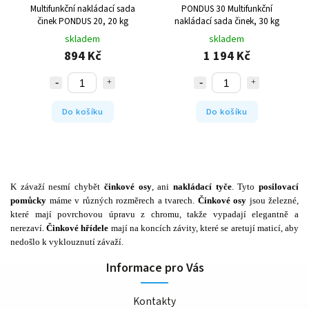
Multifunkční nakládací sada
PONDUS 30 Multifunkční
činek PONDUS 20, 20 kg
nakládací sada činek, 30 kg
skladem
skladem
894 Kč
1 194 Kč
Do košíku
Do košíku
K závaží nesmí chybět
činkové osy
, ani
nakládací tyče
. Tyto
posilovací
pomůcky
máme v různých rozměrech a tvarech.
Činkové osy
jsou železné,
které mají povrchovou úpravu z chromu, takže vypadají elegantně a
nerezaví.
Činkové hřídele
mají na koncích závity, které se aretují maticí, aby
nedošlo k vyklouznutí závaží.
Informace pro Vás
Kontakty