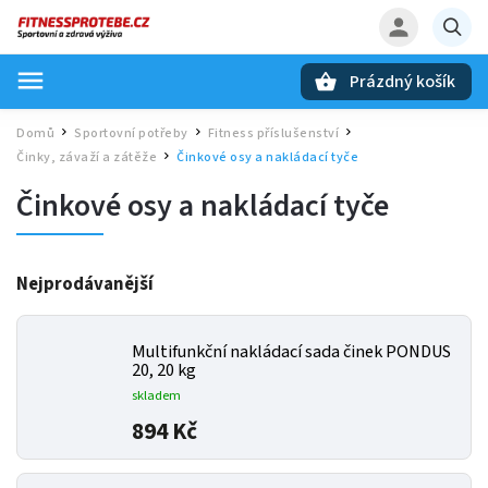
Prázdný košík
Hledat
Domů
Sportovní potřeby
Fitness příslušenství
/
/
/
Činky, závaží a zátěže
Činkové osy a nakládací tyče
/
Činkové osy a nakládací tyče
Nejprodávanější
Multifunkční nakládací sada činek PONDUS
20, 20 kg
skladem
894 Kč