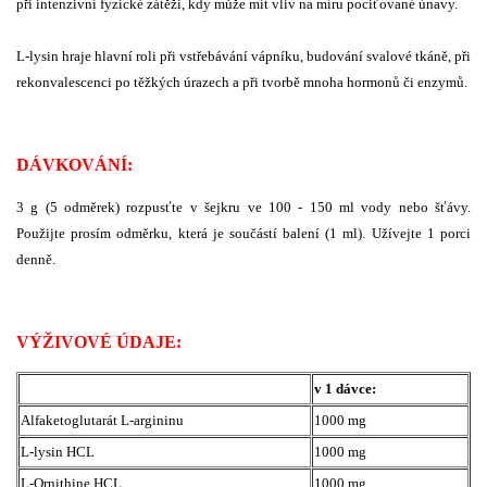
při intenzivní fyzické zátěži, kdy může mít vliv na míru pociťované únavy.
L-lysin hraje hlavní roli při vstřebávání vápníku, budování svalové tkáně, při
rekonvalescenci po těžkých úrazech a při tvorbě mnoha hormonů či enzymů.
DÁVKOVÁNÍ:
3 g (5 odměrek) rozpusťte v šejkru ve 100 - 150 ml vody nebo šťávy.
Použijte prosím odměrku, která je součástí balení (1 ml). Užívejte 1 porci
denně.
VÝŽIVOVÉ ÚDAJE:
v 1 dávce:
Alfaketoglutarát L-argininu
1000 mg
L-lysin HCL
1000 mg
L-Ornithine HCL
1000 mg