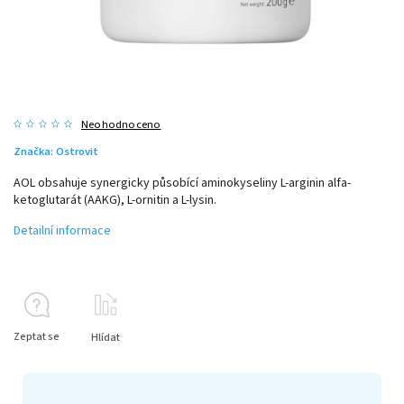
Neohodnoceno
Značka:
Ostrovit
AOL obsahuje synergicky působící aminokyseliny L-arginin alfa-
ketoglutarát (AAKG), L-ornitin a L-lysin.
Detailní informace
Zeptat se
Hlídat