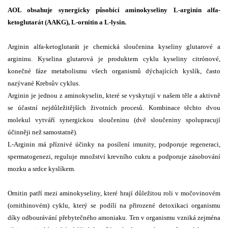
AOL obsahuje synergicky působící aminokyseliny L-arginin alfa-
ketoglutarát (AAKG), L-ornitin a L-lysin.
Arginin alfa-ketoglutarát je chemická sloučenina kyseliny glutarové a
argininu. Kyselina glutarová je produktem cyklu kyseliny citrónové,
konečné fáze metabolismu všech organismů dýchajících kyslík, často
nazývané Krebsův cyklus.
Arginin je jednou z aminokyselin, které se vyskytují v našem těle a aktivně
se účastní nejdůležitějších životních procesů. Kombinace těchto dvou
molekul vytváří synergickou sloučeninu (dvě sloučeniny spolupracují
účinněji než samostatně).
L-Arginin má příznivé účinky na posílení imunity, podporuje regeneraci,
spermatogenezi, reguluje množství krevního cukru a podporuje zásobování
mozku a srdce kyslíkem.
Ornitin patří mezi aminokyseliny, které hrají důležitou roli v močovinovém
(ornithinovém) cyklu, který se podílí na přirozené detoxikaci organismu
díky odbourávání přebytečného amoniaku. Ten v organismu vzniká zejména