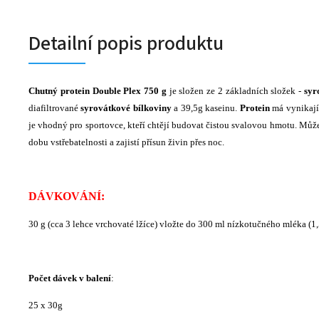
Detailní popis produktu
Chutný protein Double Plex 750 g
je složen ze 2 základních složek -
syr
diafiltrované
syrovátkové bílkoviny
a 39,5g kaseinu.
Protein
má vynikají
je vhodný pro sportovce, kteří chtějí budovat čistou svalovou hmotu. Mů
dobu vstřebatelnosti a zajistí přísun živin přes noc.
DÁVKOVÁNÍ:
30 g (cca 3 lehce vrchovaté lžíce) vložte do 300 ml nízkotučného mléka (1
Počet dávek v balení
:
25 x 30g