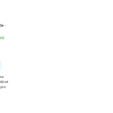
le -
ní)
 na
600 ml
 pro