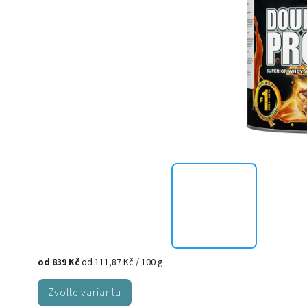
od
839 Kč
od 111,87 Kč / 100 g
Zvolte variantu