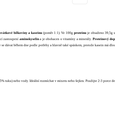
ovátkové bílkoviny a kaseinu
(poměr 1:1). Ve 100g
proteinu
je obsaženo 39,5g u
cí zastoupení
aminokyselin
a je obohacen o vitamíny a minerály.
Proteinový dop
že se dávat během dne podle potřeby a hlavně také spánkem, protože kasein má dl
,5% tuku) nebo vody. Ideální rozmíchat v mixeru nebo šejkru. Použijte 2-3 porce d