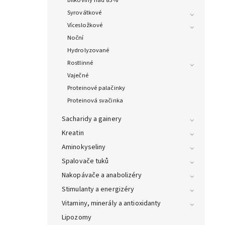
Syrovátkové
Vícesložkové
Noční
Hydrolyzované
Rostlinné
Vaječné
Proteinové palačinky
Proteinová svačinka
Sacharidy a gainery
Kreatin
Aminokyseliny
Spalovače tuků
Nakopávače a anabolizéry
Stimulanty a energizéry
Vitaminy, minerály a antioxidanty
Lipozomy