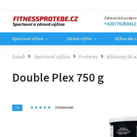
Zákaznická podpor
+420776258412
Sportovní výživa
Zdravá výživa
Výživa dle 
Domů
Sportovní výživa
Proteiny
bílkoviny 66 
/
/
/
Double Plex 750 g
2 hodnocení
Tip