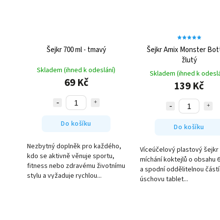
Šejkr 700 ml - tmavý
Šejkr Amix Monster Bott
žlutý
Skladem (ihned k odeslání)
Skladem (ihned k odeslá
69 Kč
139 Kč
Do košíku
Do košíku
Nezbytný doplněk pro každého,
Víceúčelový plastový šejkr
kdo se aktivně věnuje sportu,
míchání koktejlů o obsahu 
fitness nebo zdravému životnímu
a spodní oddělitelnou částí
stylu a vyžaduje rychlou...
úschovu tablet...