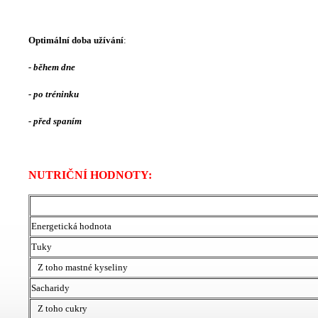
Optimální doba užívání
:
-
během dne
- po tréninku
-
před spaním
NUTRIČNÍ HODNOTY:
Energetická hodnota
Tuky
Z toho mastné kyseliny
Sacharidy
Z toho cukry