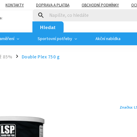
KONTAKTY
DOPRAVA A PLATBA
OBCHODNÍ PODMÍNKY
OC
a:
Hledat
zaměření
Sportovní potřeby
Akční nabídka
až 85%
Double Plex 750 g
/
Značka:
L