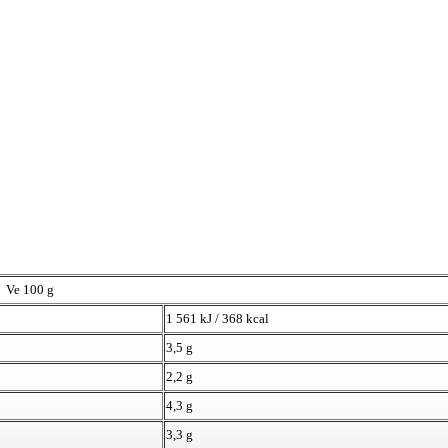
Ve 100 g
1 561 kJ / 368 kcal
3,5 g
2,2 g
4,3 g
3,3 g