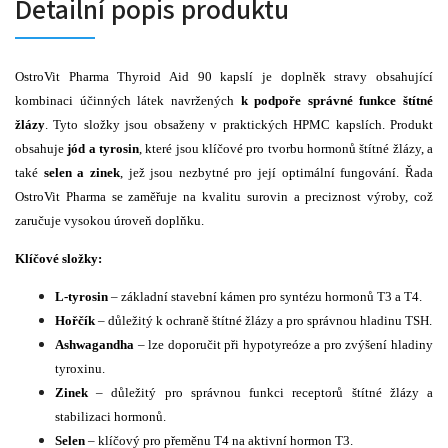
Detailní popis produktu
OstroVit Pharma Thyroid Aid 90 kapslí je doplněk stravy obsahující
kombinaci účinných látek navržených
k podpoře správné funkce štítné
žlázy
. Tyto složky jsou obsaženy v praktických HPMC kapslích. Produkt
obsahuje
jód a tyrosin
, které jsou klíčové pro tvorbu hormonů štítné žlázy, a
také
selen a zinek
, jež jsou nezbytné pro její optimální fungování. Řada
OstroVit Pharma se zaměřuje na kvalitu surovin a preciznost výroby, což
zaručuje vysokou úroveň doplňku.
Klíčové složky:
L-tyrosin
– základní stavební kámen pro syntézu hormonů T3 a T4.
Hořčík
– důležitý k ochraně štítné žlázy a pro správnou hladinu TSH.
Ashwagandha
– lze doporučit při hypotyreóze a pro zvýšení hladiny
tyroxinu.
Zinek
– důležitý pro správnou funkci receptorů štítné žlázy a
stabilizaci hormonů.
Selen
– klíčový pro přeměnu T4 na aktivní hormon T3.