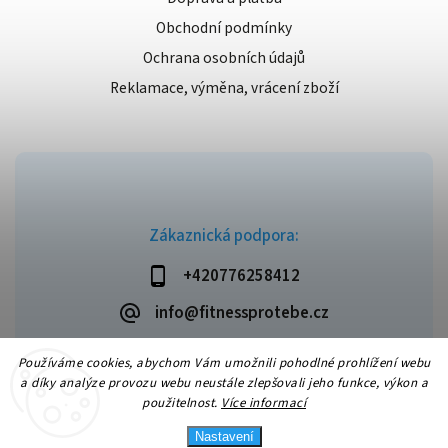
Obchodní podmínky
Ochrana osobních údajů
Reklamace, výměna, vrácení zboží
Zákaznická podpora:
+420776258412
info@fitnessprotebe.cz
Používáme cookies, abychom Vám umožnili pohodlné prohlížení webu
a díky analýze provozu webu neustále zlepšovali jeho funkce, výkon a
použitelnost.
Více informací
Copyright 2026
Fitnessprotebe.cz
. Všechna práva vyhrazena.
Vytvořil
Shoptet
| Design
Shoptak.cz
Nastavení