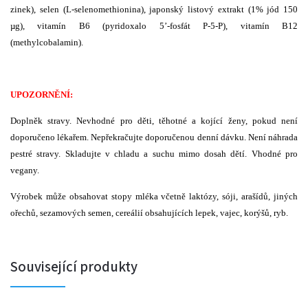
zinek), selen (L-selenomethionina), japonský listový extrakt (1% jód 150
µg), vitamín B6 (pyridoxalo 5’-fosfát P-5-P), vitamín B12
(methylcobalamin).
UPOZORNĚNÍ:
Doplněk stravy. Nevhodné pro děti, těhotné a kojící ženy, pokud není
doporučeno lékařem. Nepřekračujte doporučenou denní dávku. Není náhrada
pestré stravy. Skladujte v chladu a suchu mimo dosah dětí. Vhodné pro
vegany.
Výrobek může obsahovat stopy mléka včetně laktózy, sóji, arašídů, jiných
ořechů, sezamových semen, cereálií obsahujících lepek, vajec, korýšů, ryb.
Související produkty