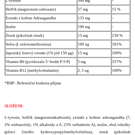
L-tyrosin
500 mg
-
Hořčík (magnesium carbonate)
57 mg
15 %
Extrakt z kořene Ashwagandha
135 mg
-
Inulin
100 mg
-
Zinek (pikolinát zinek)
15 mg
150 %
Selen (L-selenomethionina)
100 ug
181%
Japonský listový extrakt (1% jód 150 µg)
15 mg
100%
Vitamin B6 (pyridoxalo 5’-fosfát P-5-P)
5 mg
357%
Vitamin B12 (methylcobalamin)
2, 5 ug
100%
*RHP - Referenční hodnota příjmu
SLOŽENÍ:
L-tyrosin, hořčík (magnesiumkarbonát), extrakt z kořene ashwagandha (7,
2% withanolidy, 1% alkaloidy a 0, 25% withaferrin A), inulin, obal tobolky
(plnicí činidlo: hydroxypropylmethylcelulóza), zinek (pikolinát