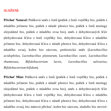
SLOŽENÍ:
Příchuť Natural:
Prášková směs z listů (prášek z listů vojtěšky bio, prášek z
mladého ječmene bio, prášek z mladé pšenice bio, prášek z listů moringy
olejodárné bio, prášek z mladého ovsa bio), směs z dehydrovaných šťáv
(dehydrovaná šťáva z listů vojtěšky bio, dehydrovaná šťáva z mladého
ječmene bio, dehydrovaná šťáva z mladé pšenice bio, dehydrovaná šťáva z
mladého ovsa), kořen bio zázvoru, probiotická směs (
Lactobacillus
acidophilus, Lactobacillus plantarum, Lactobacillus casei, Lactobacillus
rhamnosus, Bifidobacterium lactis, Lactobacillus salivarius,
Bifidobacterium bifidum
).
Příchuť Mint:
Prášková směs z listů (prášek z listů vojtěšky bio, prášek z
mladého ječmene bio, prášek z mladé pšenice bio, prášek z listů moringy
olejodárné bio, prášek z mladého ovsa bio), směs z dehydrovaných šťáv
(dehydrovaná šťáva z listů vojtěšky bio, dehydrovaná šťáva z mladého
ječmene bio, dehydrovaná šťáva z mladé pšenice bio, dehydrovaná šťáva z
mladého ovsa), bio mátová příchuť, kořen bio zázvoru, sladidlo bio steviol-