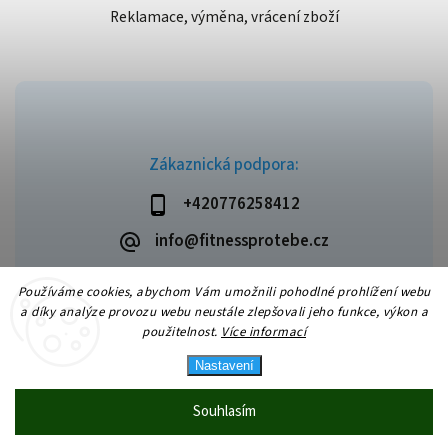
Reklamace, výměna, vrácení zboží
Zákaznická podpora:
+420776258412
info@fitnessprotebe.cz
Používáme cookies, abychom Vám umožnili pohodlné prohlížení webu
a díky analýze provozu webu neustále zlepšovali jeho funkce, výkon a
použitelnost.
Více informací
Copyright 2026
Fitnessprotebe.cz
. Všechna práva vyhrazena.
Vytvořil
Shoptet
| Design
Shoptak.cz
Nastavení
Souhlasím