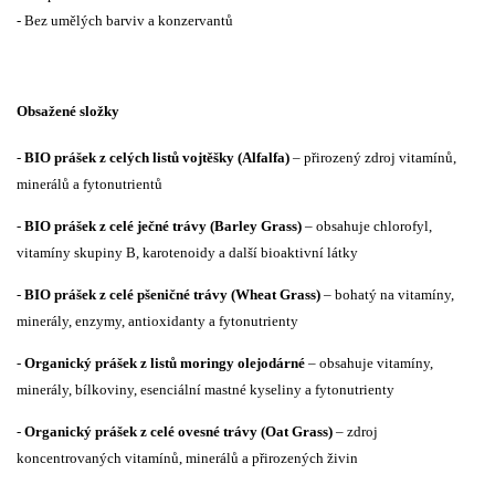
- Bez umělých barviv a konzervantů
Obsažené složky
-
BIO prášek z celých listů vojtěšky (Alfalfa)
– přirozený zdroj vitamínů,
minerálů a fytonutrientů
-
BIO prášek z celé ječné trávy (Barley Grass)
– obsahuje chlorofyl,
vitamíny skupiny B, karotenoidy a další bioaktivní látky
-
BIO prášek z celé pšeničné trávy (Wheat Grass)
– bohatý na vitamíny,
minerály, enzymy, antioxidanty a fytonutrienty
-
Organický prášek z listů moringy olejodárné
– obsahuje vitamíny,
minerály, bílkoviny, esenciální mastné kyseliny a fytonutrienty
-
Organický prášek z celé ovesné trávy (Oat Grass)
– zdroj
koncentrovaných vitamínů, minerálů a přirozených živin