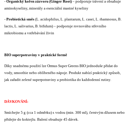
-
Organický kořen zázvoru (Ginger Root)
– podporuje trávení a obsahuje
aminokyseliny, minerály a esenciální mastné kyseliny
-
Probiotická směs
(L. acidophilus, L. plantarum, L. casei, L. rhamnosus, B.
lactis, L. salivarius, B. bifidum) – podporuje rovnováhu střevního
mikrobiomu a vstřebávání živin
BIO superpotraviny v praktické formě
Díky snadnému použití lze Ormus Super Greens BIO jednoduše přidat do
vody, smoothie nebo oblíbeného nápoje. Produkt nabízí praktický způsob,
jak zařadit zelené superpotraviny a probiotika do každodenní rutiny.
DÁVKOVÁNÍ:
Smíchejte 5 g (cca 1 odměrku) s vodou (min. 300 ml), čerstvým džusem nebo
přidejte do koktejlu. Balení obsahuje 45 dávek.