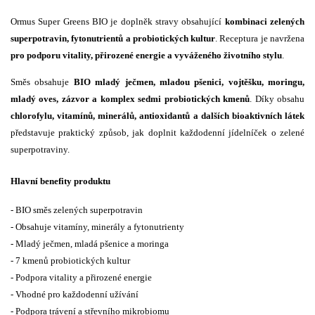
Ormus Super Greens BIO je doplněk stravy obsahující
kombinaci zelených
superpotravin, fytonutrientů a probiotických kultur
. Receptura je navržena
pro podporu vitality, přirozené energie a vyváženého životního stylu
.
Směs obsahuje
BIO mladý ječmen, mladou pšenici, vojtěšku, moringu,
mladý oves, zázvor a komplex sedmi probiotických kmenů
. Díky obsahu
chlorofylu, vitamínů, minerálů, antioxidantů a dalších bioaktivních látek
představuje praktický způsob, jak doplnit každodenní jídelníček o zelené
superpotraviny.
Hlavní benefity produktu
- BIO směs zelených superpotravin
- Obsahuje vitamíny, minerály a fytonutrienty
- Mladý ječmen, mladá pšenice a moringa
- 7 kmenů probiotických kultur
- Podpora vitality a přirozené energie
- Vhodné pro každodenní užívání
- Podpora trávení a střevního mikrobiomu