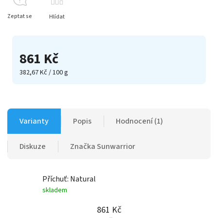
Zeptat se
Hlídat
861 Kč
382,67 Kč / 100 g
Varianty
Popis
Hodnocení (1)
Diskuze
Značka
Sunwarrior
Příchuť: Natural
skladem
861 Kč