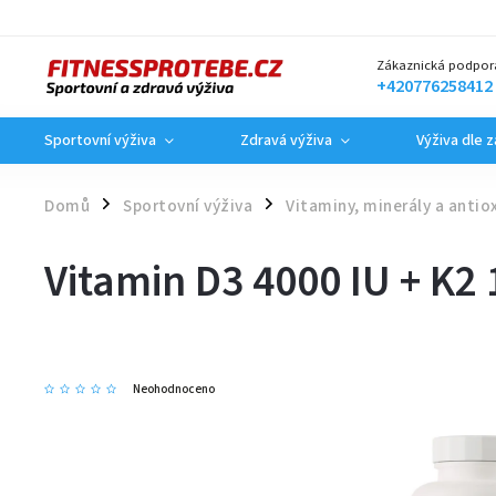
Zákaznická podpor
+420776258412
Sportovní výživa
Zdravá výživa
Výživa dle 
Domů
Sportovní výživa
Vitaminy, minerály a antio
/
/
Vitamin D3 4000 IU + K2 
Neohodnoceno