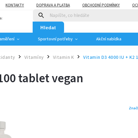
KONTAKTY
DOPRAVA A PLATBA
OBCHODNÍ PODMÍNKY
OC
a:
Hledat
zaměření
Sportovní potřeby
Akční nabídka
xidanty
Vitamíny
Vitamin K
Vitamin D3 4000 IU + K2 
/
/
/
100 tablet vegan
Znač