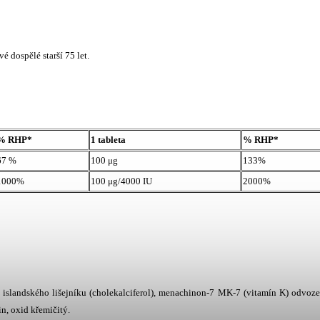
avé do
spělé starší 75 let.
% RHP*
1 tableta
% RHP*
67 %
100 μg
133%
1000%
100 μg/4000 IU
2000%
z islandského lišejníku (cholekalciferol), menachinon-7 MK-7 (vitamín K) odvoz
in, oxid křemičitý.