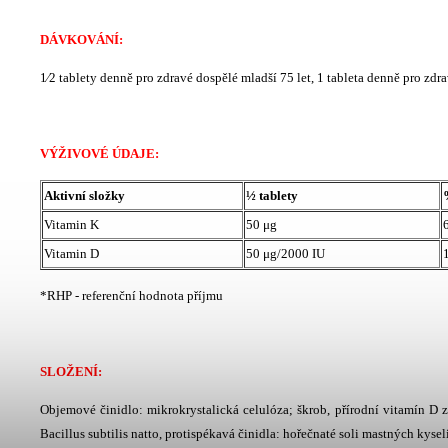
DÁVKOVÁNÍ:
1⁄2 tablety denně pro zdravé dospělé mladší 75 let, 1 tableta denně pro zdr
VÝŽIVOVÉ ÚDAJE:
Aktivní složky
½ tablety
Vitamin K
50 μg
Vitamin D
50 μg/2000 IU
*RHP - referenční hodnota příjmu
SLOŽENÍ:
Objemové činidlo: mikrokrystalická celulóza; škrob, přírodní vitamín D 
Bacillus subtilis natto, protispékavá činidla: hořečnaté soli mastných kysel