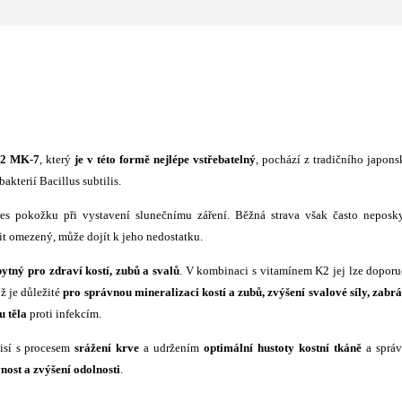
K2 MK-7
, který
je v této formě nejlépe vstřebatelný
, pochází z tradičního japon
kterií Bacillus subtilis.
es pokožku při vystavení slunečnímu záření. Běžná strava však často neposk
it omezený, může dojít k jeho nedostatku.
ytný pro zdraví kostí, zubů a svalů
. V kombinaci s vitamínem K2 jej lze doporu
ož je důležité
pro správnou mineralizaci kostí a zubů, zvýšení svalové síly, zabr
u těla
proti infekcím.
isí s procesem
srážení krve
a udržením
optimální hustoty kostní tkáně
a sprá
nost a zvýšení odolnosti
.