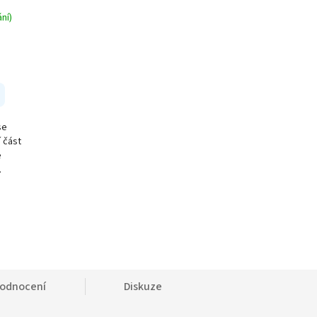
ní)
se
í část
e
.
odnocení
Diskuze