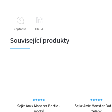
Zeptat se
Hlídat
Související produkty
Šejkr Amix Monster Bottle -
Šejkr Amix Monster Bott
modrý
zelený