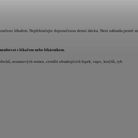
poručeno lékařem. Nepřekračujte doporučenou denní dávku. Není náhrada pestré st
onzultovat s lékařem nebo lékárníkem.
řechů, sezamových semen, cereálií obsahujících lepek, vajec, korýšů, ryb.