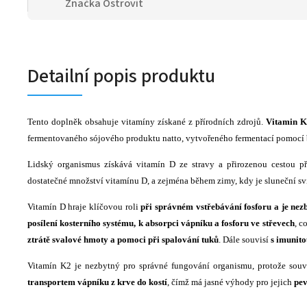
Značka
Ostrovit
Detailní popis produktu
Tento doplněk obsahuje vitamíny získané z přírodních zdrojů.
Vitamin 
fermentovaného sójového produktu natto, vytvořeného fermentací pomocí ba
Lidský organismus získává vitamín D ze stravy a přirozenou cestou př
dostatečné množství vitamínu D, a zejména během zimy, kdy je sluneční sv
Vitamín D hraje klíčovou roli
při správném vstřebávání fosforu a je nezb
posílení kosterního systému, k absorpci vápníku a fosforu ve střevech
, c
ztrátě svalové hmoty a pomoci při spalování tuků
. Dále souvisí
s imunito
Vitamín K2 je nezbytný pro správné fungování organismu, protože souv
transportem vápníku z krve do kostí
, čímž má jasné výhody pro jejich
pev