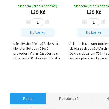
Skladem (ihned k odeslání)
Skladem (ihned k odeslá
139 Kč
139 Kč
Do košíku
Do košíku
Dámský víceúčelový šejkr Amix
Šejkr Amix Monster Bottle 
Monster Bottle v růžovém
skládá ze dvou částí. Vrchn
provedení. Vrchní část šejkru s
šejkru s obsahem 700 ml s
obsahem 700 ml se využívá jako...
využívá jako klasický šejkr..
Popis
Podobné (2)
H