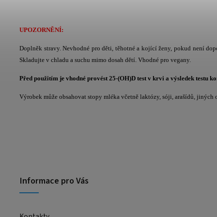
UPOZORNĚNÍ:
Doplněk stravy. Nevhodné pro děti, těhotné a kojící ženy, pokud není do
Skladujte v chladu a suchu mimo dosah dětí. Vhodné pro vegany.
Před použitím je vhodné provést 25-(OH)D test v krvi a výsledek testu k
Výrobek může obsahovat stopy mléka včetně laktózy, sóji, arašídů, jiných o
Informace pro Vás
Kontakty