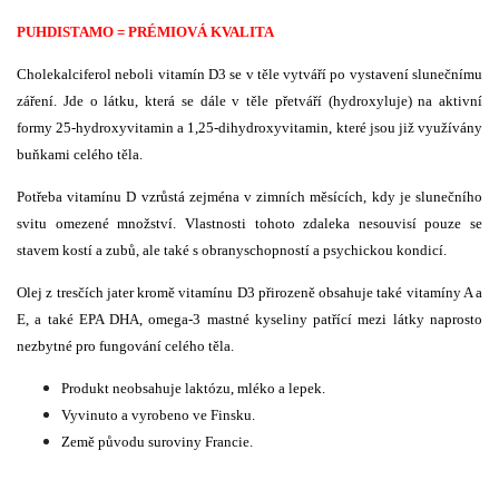
PUHDISTAMO = PRÉMIOVÁ KVALITA
Cholekalciferol neboli vitamín D3 se v těle vytváří po vystavení slunečnímu
záření. Jde o látku, která se dále v těle přetváří (hydroxyluje) na aktivní
formy 25-hydroxyvitamin a 1,25-dihydroxyvitamin, které jsou již využívány
buňkami celého těla.
Potřeba vitamínu D vzrůstá zejména v zimních měsících, kdy je slunečního
svitu omezené množství. Vlastnosti tohoto zdaleka nesouvisí pouze se
stavem kostí a zubů, ale také s obranyschopností a psychickou kondicí.
Olej z tresčích jater kromě vitamínu D3 přirozeně obsahuje také vitamíny A a
E, a také EPA DHA, omega-3 mastné kyseliny patřící mezi látky naprosto
nezbytné pro fungování celého těla.
Produkt neobsahuje laktózu, mléko a lepek.
Vyvinuto a vyrobeno ve Finsku.
Země původu suroviny Francie.