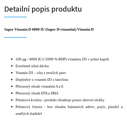
Detailní popis produktu
Super Vitamin D 4000 IU (Super D-vitamiini) Vitamín D
100 µg / 4000 IU (=2000 % RHP) vitamínu D3 v jedné kapsli
Extrémně silná dávka
Vitamín D3 – olej z tresčích jater
Doplněný o vitamín D3 z lanolinu
Přirozený obsah vitamínů A a E
Přirozený obsah EPA a DHA
Prémiová kvalita - produkt obsahuje pouze aktivní složky
Prémiová čistota - bez obsahu balastních aditiv, pojiv, plnidel a
umělých sladidel