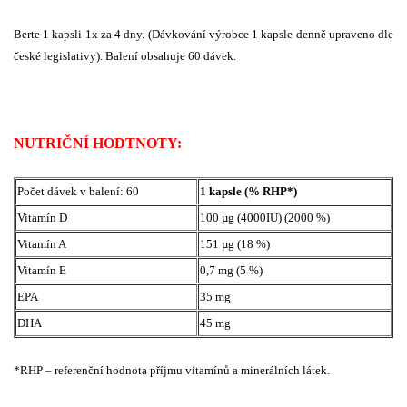
Berte 1 kapsli 1x za 4 dny. (Dávkování výrobce 1 kapsle denně upraveno dle
české legislativy). Balení obsahuje 60 dávek.
NUTRIČNÍ HODTNOTY:
Počet dávek v balení: 60
1 kapsle (% RHP*)
Vitamín D
100 µg (4000IU) (2000 %)
Vitamín A
151 µg (18 %)
Vitamín E
0,7 mg (5 %)
EPA
35 mg
DHA
45 mg
*RHP – referenční hodnota příjmu vitamínů a minerálních látek.