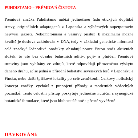
PUHDISTAMO = PRÉMIOVÁ ČISTOTA
Prémiová značka Puhdistamo nabízí jedinečnou řadu etických doplňků
stravy, originálních adaptogenů z Laponska a výběrových superpotravin
nejvyšší jakosti. Nekompromisní a vášnivý přístup k maximální možné
kvalitě je doslova zakódován v DNA, tedy v základní genetické informaci
celé značky! Jednotlivé produkty obsahují pouze čistou směs aktivních
složek, to vše bez obsahu balastních aditiv, pojiv a plnidel. Prémiové
suroviny jsou vybírány ze zdrojů, které odpovídají přirozenému výskytu
daného druhu, ať se jedná o přírodní bohatství severských lesů v Laponsku a
Finsku, nebo další špičkové lokality po celé zeměkouli. Celkový holistický
koncept značky vychází z propojení přírody a moderních vědeckých
poznatků. Tento celostní přístup poskytuje jedinečné nutriční a synergické
botanické formulace, které jsou hluboce účinné a přesně vyvážené.
DÁVKOVÁNÍ: