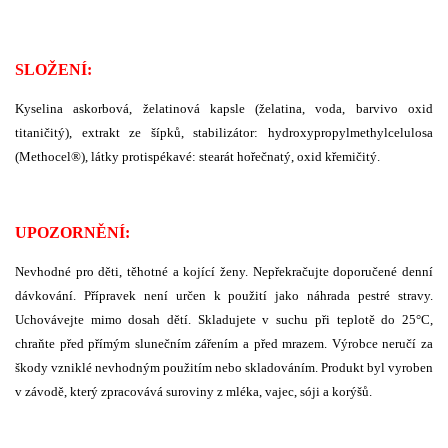
SLOŽENÍ:
Kyselina askorbová, želatinová kapsle (želatina, voda, barvivo oxid
titaničitý), extrakt ze šípků, stabilizátor: hydroxypropylmethylcelulosa
(Methocel®), látky protispékavé: stearát hořečnatý, oxid křemičitý.
UPOZORNĚNÍ:
Nevhodné pro děti, těhotné a kojící ženy. Nepřekračujte doporučené denní
dávkování. Přípravek není určen k použití jako náhrada pestré stravy.
Uchovávejte mimo dosah dětí. Skladujete v suchu při teplotě do 25°C,
chraňte před přímým slunečním zářením a před mrazem. Výrobce neručí za
škody vzniklé nevhodným použitím nebo skladováním. Produkt byl vyroben
v závodě, který zpracovává suroviny z mléka, vajec, sóji a korýšů.