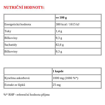
NUTRIČNÍ HODNOTY:
ve 100 g
Energetická hodnota
380 kcal / 1615 kJ
Tuky
1,4 g
Bílkoviny
9,3 g
Sacharidy
82,6 g
Bílkoviny
9,3 g
1 kapsle
Kyselina askorbová
1000 mg (1666 %*)
Extrakt ze šípků
25 mg
%* RHP - referenční hodnota příjmu