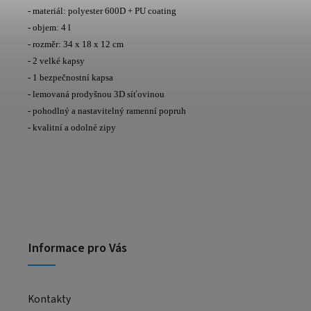
- materiál: polyester 600D + PU coating
- objem: 4 l
- rozměr: 34 x 18 x 12 cm
- 2 velké kapsy
- 1 bezpečnostní kapsa
- lemovaná prodyšnou 3D síťovinou
- pohodlný a nastavitelný ramenní popruh
- kvalitní a odolné zipy
Informace pro Vás
Kontakty