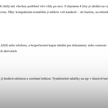
 chtějí mít všechny potřebné věci vždy po ruce. S objemem 4 litry je ideální na v
u cestu. Díky kompaktním rozměrům ji můžete vzít kamkoli – do bazénu, na trénin
klíčů nebo telefonu, a bezpečnostní kapsu ideální pro dokumenty nebo cennosti.
ch aktivitách.
 dodává odolnost a extrémní lehkost. Vyměnitelné taháčky na zip v různých ba