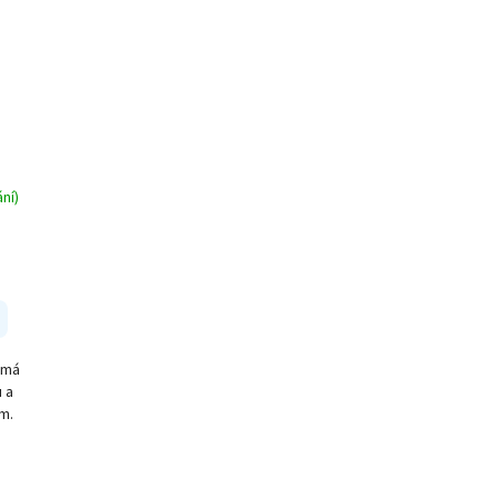
ní)
 má
u a
m.