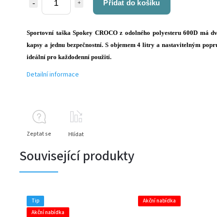
Přidat do košíku
Sportovní taška Spokey CROCO z odolného polyesteru 600D má dv
kapsy a jednu bezpečnostní. S objemem 4 litry a nastavitelným pop
ideální pro každodenní použití.
Detailní informace
Zeptat se
Hlídat
Související produkty
Tip
Akční nabídka
Akční nabídka