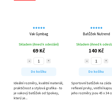
Vak Gymbag
Batůžek Nutrend
Skladem (ihned k odeslání)
Skladem (ihned k odeslá
69 Kč
140 Kč
Do košíku
Do košíku
Ideální rozměry, kvalitní materiál,
Sportovní batůžek na záda
praktičnost a stylová grafika - to
reflexní prvky, vnitřní kaps
je vakový batůžek od Spokey,
jeho rozměry jsou 45 x 34 c
který je...