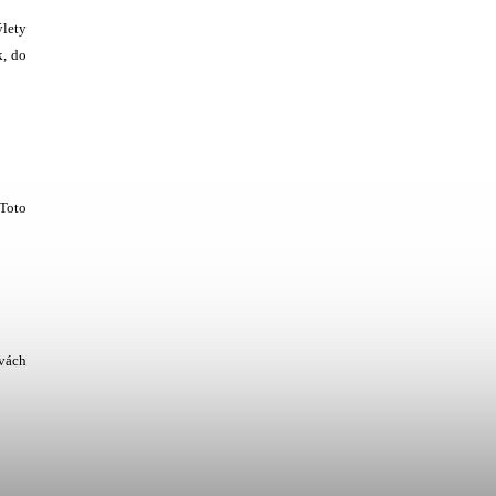
ýlety
k, do
 Toto
rvách