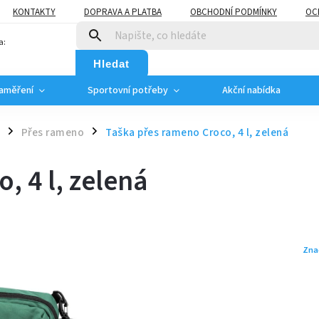
KONTAKTY
DOPRAVA A PLATBA
OBCHODNÍ PODMÍNKY
OC
a:
Hledat
zaměření
Sportovní potřeby
Akční nabídka
Přes rameno
Taška přes rameno Croco, 4 l, zelená
/
/
, 4 l, zelená
Zna