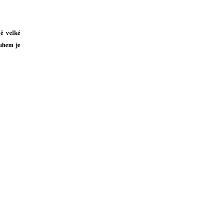
ě velké
ruhem je