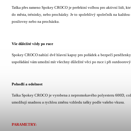
Taška přes rameno Spokey CROCO je perfektní volbou pro aktivní lidi, kteří
do města, tréninky, nebo procházky. Je to spolehlivý společník na každo
posilovny nebo na procházku.
Vše důležité vždy po ruce
Spokey CROCO nabízí dvě hlavní kapsy pro pořádek a bezpečí peněženky, 
uspořádání vám umožní mít všechny důležité věci po ruce i při outdoorový
Pohodlí a odolnost
Taška Spokey CROCO je vyrobena z nepromokavého polyesteru 600D, což jí
umožňují snadnou a rychlou změnu vzhledu tašky podle vašeho vkusu.
PARAMETRY: