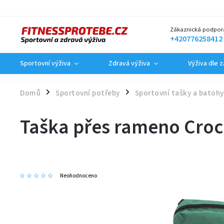
Zákaznická podpor
+420776258412
Sportovní výživa
Zdravá výživa
Výživa dle 
Domů
Sportovní potřeby
Sportovní tašky a batohy
/
/
Taška přes rameno Croco
Neohodnoceno