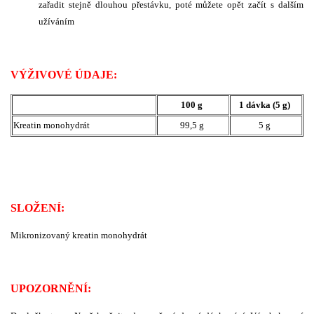
zařadit stejně dlouhou přestávku, poté můžete opět začít s dalším
užíváním
VÝŽIVOVÉ ÚDAJE:
100 g
1 dávka (5 g)
Kreatin monohydrát
99,5 g
5 g
SLOŽENÍ:
Mikronizovaný kreatin monohydrát
UPOZORNĚNÍ: