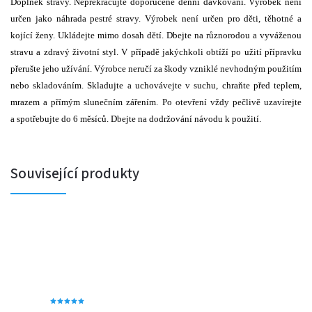
Doplněk stravy. Nepřekračujte doporučené denní dávkování. Výrobek není
určen jako náhrada pestré stravy. Výrobek není určen pro děti, těhotné a
kojící ženy. Ukládejte mimo dosah dětí. Dbejte na různorodou a vyváženou
stravu a zdravý životní styl. V případě jakýchkoli obtíží po užití přípravku
přerušte jeho užívání. Výrobce neručí za škody vzniklé nevhodným použitím
nebo skladováním. Skladujte a uchovávejte v suchu, chraňte před teplem,
mrazem a přímým slunečním zářením. Po otevření vždy pečlivě uzavírejte
a spotřebujte do 6 měsíců. Dbejte na dodržování návodu k použití.
Související produkty