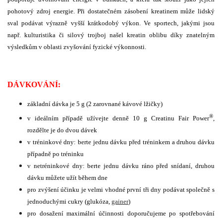
pohotový zdroj energie. Při dostatečném zásobení kreatinem může lidský
sval podávat výrazně vyšší krátkodobý výkon. Ve sportech, jakými jsou
např. kulturistika či silový trojboj našel kreatin oblibu díky znatelným
výsledkům v oblasti zvyšování fyzické výkonnosti.
DÁVKOVÁNÍ:
základní dávka je 5 g (2 zarovnané kávové lžičky)
®
v ideálním případě užívejte denně 10 g Creatinu Fair Power
,
rozdělte je do dvou dávek
v tréninkové dny: berte jednu dávku před tréninkem a druhou dávku
případně po tréninku
v netréninkové dny: berte jednu dávku ráno před snídaní, druhou
dávku můžete užít během dne
pro zvýšení účinku je velmi vhodné první tři dny podávat společně s
jednoduchými cukry (glukóza,
gainer
)
pro dosažení maximální účinnosti doporučujeme po spotřebování