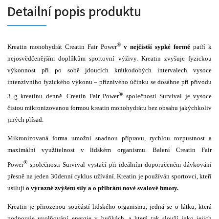
Detailní popis produktu
®
Kreatin monohydrát Creatin Fair Power
v nejčistší sypké formě
patří k
nejosvědčenějším doplňkům sportovní výživy. Kreatin zvyšuje fyzickou
výkonnost při po sobě jdoucích krátkodobých intervalech vysoce
intenzivního fyzického výkonu – příznivého účinku se dosáhne při přívodu
®
3 g kreatinu denně. Creatin Fair Power
společnosti Survival je vysoce
čistou mikronizovanou formou kreatin monohydrátu bez obsahu jakýchkoliv
jiných přísad.
Mikronizovaná forma umožní snadnou přípravu, rychlou rozpustnost a
maximální využitelnost v lidském organismu. Balení Creatin Fair
®
Power
společnosti Survival vystačí při ideálním doporučeném dávkování
přesně na jeden 30denní cyklus užívání. Kreatin je používán sportovci, kteří
usilují
o výrazné
zvýšení síly
a o přibrání nové svalové hmoty.
Kreatin je přirozenou součástí lidského organismu, jedná se o látku, která
podporuje uvolňování energie v buňkách, a která tak slouží jako jejich