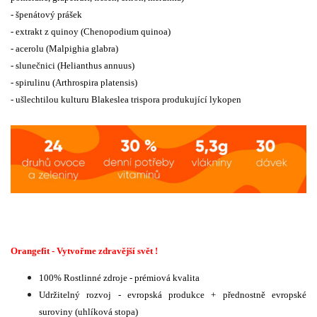
- špenátový prášek
- extrakt z quinoy (Chenopodium quinoa)
- acerolu (Malpighia glabra)
- slunečnici (Helianthus annuus)
- spirulinu (Arthrospira platensis)
- ušlechtilou kulturu Blakeslea trispora produkující lykopen
Orangefit - Vytvořme zdravější svět !
100% Rostlinné zdroje - prémiová kvalita
Udržitelný rozvoj - evropská produkce + přednostně evropské
suroviny (uhlíková stopa)