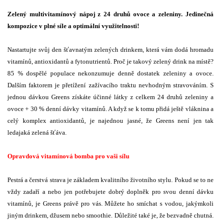
Zelený multivitamínový nápoj z 24 druhů ovoce a zeleniny. Jedinečná
kompozice v plné síle a optimální využitelnosti!
Nastartujte svůj den šťavnatým zelených drinkem, která vám dodá hromadu
vitamínů, antioxidantů a fytonutrientů. Proč je takový zelený drink na místě?
85 % dospělé populace nekonzumuje denně dostatek zeleniny a ovoce.
Dalším faktorem je přetížení zažívacího traktu nevhodným stravováním. S
jednou dávkou Greens získáte účinné látky z celkem 24 druhů zeleniny a
ovoce + 30 % denní dávky vitamínů. A když se k tomu přidá ještě vláknina a
celý komplex antioxidantů, je najednou jasné, že Greens není jen tak
ledajaká zelená šťáva.
Opravdová vitamínová bomba pro vaši sílu
Pestrá a čerstvá strava je základem kvalitního životního stylu. Pokud se to ne
vždy zadaří a nebo jen potřebujete dobrý doplněk pro svou denní dávku
vitamínů, je Greens právě pro vás. Můžete ho smíchat s vodou, jakýmkoli
jiným drinkem, džusem nebo smoothie. Důležité také je, že bezvadně chutná.