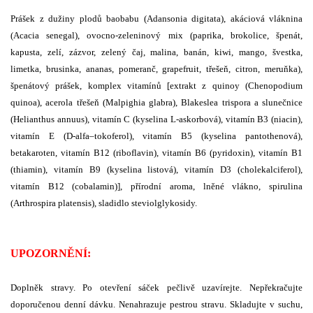
Prášek z dužiny plodů baobabu (Adansonia digitata), akáciová vláknina
(Acacia senegal), ovocno-zeleninový mix (paprika, brokolice, špenát,
kapusta, zelí, zázvor, zelený čaj, malina, banán, kiwi, mango, švestka,
limetka, brusinka, ananas, pomeranč, grapefruit, třešeň, citron, meruňka),
špenátový prášek, komplex vitamínů [extrakt z quinoy (Chenopodium
quinoa), acerola třešeň (Malpighia glabra), Blakeslea trispora a slunečnice
(Helianthus annuus), vitamín C (kyselina L-askorbová), vitamín B3 (niacin),
vitamín E (D-alfa–tokoferol), vitamín B5 (kyselina pantothenová),
betakaroten, vitamín B12 (riboflavin), vitamín B6 (pyridoxin), vitamín B1
(thiamin), vitamín B9 (kyselina listová), vitamín D3 (cholekalciferol),
vitamín B12 (cobalamin)], přírodní aroma, lněné vlákno, spirulina
(Arthrospira platensis), sladidlo steviolglykosidy.
UPOZORNĚNÍ:
Doplněk stravy. Po otevření sáček pečlivě uzavírejte. Nepřekračujte
doporučenou denní dávku. Nenahrazuje pestrou stravu. Skladujte v suchu,