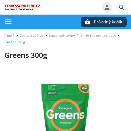
Prázdný košík
Hledat
Domů
Zdravá výživa
Superpotraviny
Směsi superpotravin
/
/
/
/
Greens 300g
Greens 300g