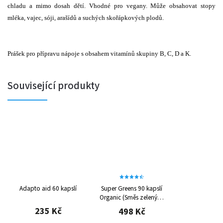
chladu a mimo dosah dětí. Vhodné pro vegany. Může obsahovat stopy
mléka, vajec, sóji, arašídů a suchých skořápkových plodů.
Prášek pro přípravu nápoje s obsahem vitamínů skupiny B, C, D a K.
Související produkty
Adapto aid 60 kapslí
Super Greens 90 kapslí
Organic (Směs zelených
superpotravin)
235 Kč
498 Kč