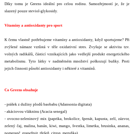
Díky tomu je Greens ideální pro celou rodinu. Samozřejmostí je, že je
slazený pouze steviol-glykosidy.
Vitamíny a antioxidanty pro sport
K čemu vlastně potřebujeme vitamíny a antioxidanty, když sportujeme? Při
zvýšené námaze vzrůstá v těle oxidativní stres. Zvyšuje se aktivita tzv.
volných radikálů, částicí vznikajících jako vedlejší produkt energetického
metabolismu. Tyto látky v nadměrném množství poškozují buňky. Proti
jejich činnosti působí antioxidanty i některé z vitamínů.
Co Greens obsahuje
- prášek z dužiny plodů baobabu (Adansonia digitata)
- akáciovou vlákninu (Acacia senegal)
- ovocno-zeleninový mix (paprika, brokolice, špenát, kapusta, zelí, zázvor,
zelený čaj, malina, banán, kiwi, mango, švestka, limetka, brusinka, ananas,
pomeranč, grapefruit, třešeň, citron, meruňka)