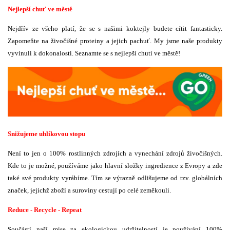
Nejlepší chuť ve městě
Nejdřív ze všeho platí, že se s našimi koktejly budete cítit fantasticky.
Zapomeňte na živočišné proteiny a jejich pachuť. My jsme naše produkty
vyvinuli k dokonalosti. Seznamte se s nejlepší chutí ve městě!
Snižujeme uhlíkovou stopu
Není to jen o 100% rostlinných zdrojích a vynechání zdrojů živočišných.
Kde to je možné, používáme jako hlavní složky ingredience z Evropy a zde
také své produkty vyrábíme. Tím se výrazně odlišujeme od tzv. globálních
značek, jejichž zboží a suroviny cestují po celé zeměkouli.
Reduce - Recycle - Repeat
Součástí naší mise za ekologickou udržitelností je používání 100%