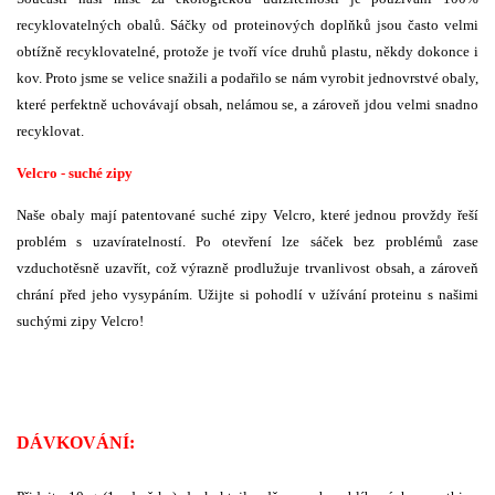
recyklovatelných obalů. Sáčky od proteinových doplňků jsou často velmi
obtížně recyklovatelné, protože je tvoří více druhů plastu, někdy dokonce i
kov. Proto jsme se velice snažili a podařilo se nám vyrobit jednovrstvé obaly,
které perfektně uchovávají obsah, nelámou se, a zároveň jdou velmi snadno
recyklovat.
Velcro - suché zipy
Naše obaly mají patentované suché zipy Velcro, které jednou provždy řeší
problém s uzavíratelností. Po otevření lze sáček bez problémů zase
vzduchotěsně uzavřít, což výrazně prodlužuje trvanlivost obsah, a zároveň
chrání před jeho vysypáním. Užijte si pohodlí v užívání proteinu s našimi
suchými zipy Velcro!
DÁVKOVÁNÍ: