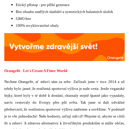
Etický přístup - pro příští generace
Bez obsahu umělých sladidel a syntetických balastních složek
GMO free
100% recyklovatelné obaly
Orangefit - Let's Create A Fitter World
Nechme Orangefit, ať mluví sám za sebe: Začínali jsme v roce 2014 a už
tehdy bylo jasné, že rostlinná sportovní výživa je naše cesta. Jenže veganské
šejky, které byly v té době k dostání, chutnaly stejně špatně jako vypadaly,
navíc cestovaly do Evropy přes půl světa. Tak jsme si dali odvážné
předsevzetí, že rostlinnou sportovní výživu změníme a osvěžíme. V podstatě
je to vše jednoduché: Naše hodnoty, určují náš cíl! Přejeme si, abyste se cítili
fit a zdraví. A zdravou alternativu k živočišným produktům si může občas,