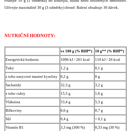
Přidejte 10 g (1 odměrka) do koktejlu, džusu nebo oblíbených smoothies.
Užívejte maximálně 30 g (3 odměrky) denně. Balení obsahuje 30 dávek.
NUTRIČNÍ HODNOTY:
ve 100 g (% RHP*)
10 g** (% RHP*)
Energetická hodnota
1096 kJ / 261 kcal
110 kJ / 26 kcal
Tuky
1,2 g
0,1 g
z toho nasycené mastné kyseliny
0,2 g
0 g
Sacharidy
32,3 g
3,2 g
z toho cukry
15,5 g
1,6 g
Vláknina
53,4 g
5,3 g
Bílkoviny
6,6 g
0,7 g
Sůl
0,4 g
< 0,1 g
Vitamín B1
3,3 mg (300 %)
0,33 mg (30 %)