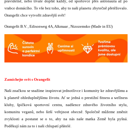
pravidelně, nebo trvale dopřát každý, od sportovce přes astronauta až po
vrabce domácího. To vše bez toho, aby to naši planetu zbytečně přetěžovalo.
Orangefit chce vytvořit zdravější svět!
Orangefit B.V. , Edisonweg 4A, Alkmaar , Nizozemsko (Made in EU)
Zamíchejte svět s Orangefit
Naši značkou se snažíme inspirovat jednotlivce i komunity ke zdravějšímu a
k planetě ohleduplnějšímu životu. Ať se jedná o prestižní fitness a wellness
kluby, špičková sportovní centra, nadšence zdravého životního stylu,
komunitu veganů, nebo širší veřejnost obecně. Společně můžeme změnit
zvyklosti a postarat se o to, aby na nás naše matka Země byla pyšná.
Poděkují nám za to i naši chlupatí přátelé.