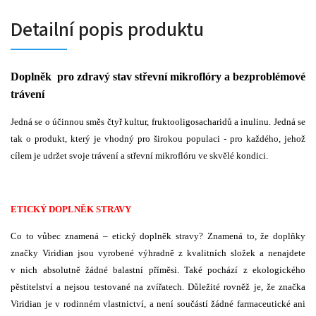
Detailní popis produktu
Doplněk pro zdravý stav střevní mikroflóry a bezproblémové
trávení
Jedná se o účinnou směs čtyř kultur, fruktooligosacharidů a inulinu. Jedná se
tak o produkt, který je vhodný pro širokou populaci - pro každého, jehož
cílem je udržet svoje trávení a střevní mikroflóru ve skvělé kondici.
ETICKÝ DOPLNĚK STRAVY
Co to vůbec znamená – etický doplněk stravy? Znamená to, že doplňky
značky Viridian jsou vyrobené výhradně z kvalitních složek a nenajdete
v nich absolutně žádné balastní příměsi. Také pochází z ekologického
pěstitelství a nejsou testované na zvířatech. Důležité rovněž je, že značka
Viridian je v rodinném vlastnictví, a není součástí žádné farmaceutické ani