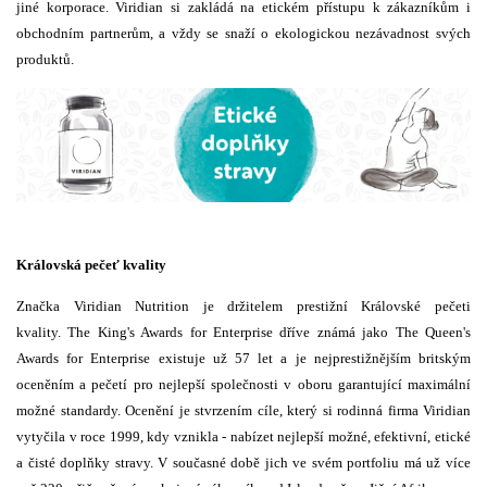
jiné korporace. Viridian si zakládá na etickém přístupu k zákazníkům i
obchodním partnerům, a vždy se snaží o ekologickou nezávadnost svých
produktů.
Královská pečeť kvality
Značka Viridian Nutrition je držitelem prestižní Královské pečeti
kvality. The King's Awards for Enterprise dříve známá jako The Queen's
Awards for Enterprise existuje už 57 let a je nejprestižnějším britským
oceněním a pečetí pro nejlepší společnosti v oboru garantující maximální
možné standardy. Ocenění je stvrzením cíle, který si rodinná firma Viridian
vytyčila v roce 1999, kdy vznikla - nabízet nejlepší možné, efektivní, etické
a čisté doplňky stravy. V současné době jich ve svém portfoliu má už více