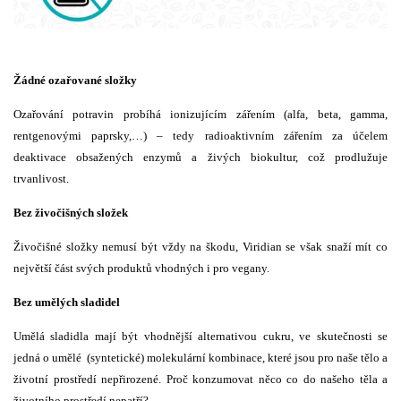
Žádné ozařované složky
Ozařování potravin probíhá ionizujícím zářením (alfa, beta, gamma,
rentgenovými paprsky,…) – tedy radioaktivním zářením za účelem
deaktivace obsažených enzymů a živých biokultur, což prodlužuje
trvanlivost.
Bez živočišných složek
Živočišné složky nemusí být vždy na škodu, Viridian se však snaží mít co
největší část svých produktů vhodných i pro vegany.
Bez umělých sladidel
Umělá sladidla mají být vhodnější alternativou cukru, ve skutečnosti se
jedná o umělé (syntetické) molekulární kombinace, které jsou pro naše tělo a
životní prostředí nepřirozené. Proč konzumovat něco co do našeho těla a
životního prostředí nepatří?