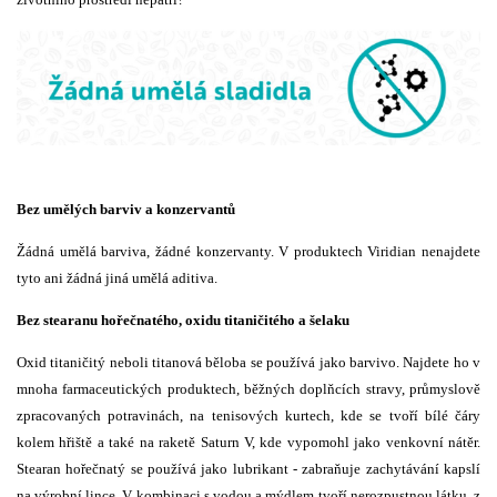
Bez umělých barviv a konzervantů
Žádná umělá barviva, žádné konzervanty. V produktech Viridian nenajdete
tyto ani žádná jiná umělá aditiva.
Bez stearanu hořečnatého, oxidu titaničitého a šelaku
Oxid titaničitý neboli titanová běloba se používá jako barvivo. Najdete ho v
mnoha farmaceutických produktech, běžných doplňcích stravy, průmyslově
zpracovaných potravinách, na tenisových kurtech, kde se tvoří bílé čáry
kolem hřiště a také na raketě Saturn V, kde vypomohl jako venkovní nátěr.
Stearan hořečnatý se používá jako lubrikant - zabraňuje zachytávání kapslí
na výrobní lince. V kombinaci s vodou a mýdlem tvoří nerozpustnou látku, z