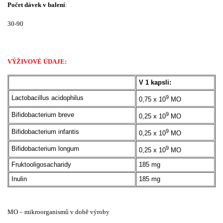
Počet dávek v balení
:
30-90
VÝŽIVOVÉ ÚDAJE:
V 1 kapsli:
Lactobacillus acidophilus
9
0,75 x 10
MO
Bifidobacterium breve
9
0,25 x 10
MO
Bifidobacterium infantis
9
0,25 x 10
MO
Bifidobacterium longum
9
0,25 x 10
MO
Fruktooligosacharidy
185 mg
Inulin
185 mg
MO – mikroorganismů v době výroby