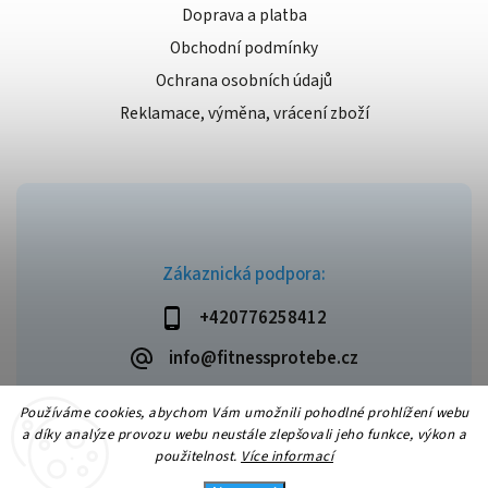
Doprava a platba
Obchodní podmínky
Ochrana osobních údajů
Reklamace, výměna, vrácení zboží
Zákaznická podpora:
+420776258412
info@fitnessprotebe.cz
Používáme cookies, abychom Vám umožnili pohodlné prohlížení webu
a díky analýze provozu webu neustále zlepšovali jeho funkce, výkon a
použitelnost.
Více informací
Copyright 2026
Fitnessprotebe.cz
. Všechna práva vyhrazena.
Vytvořil
Shoptet
| Design
Shoptak.cz