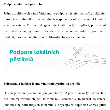
Podpora lokálních pěstitelů
Jednou z klíčových zásad Viridianu je podpora místních farmářů a lokálních
výrobců surovin (nikoli nadnárodních korporací), s nimiž má velmi korektní
a férové vztahy. Viridian tak garantuje kvalitu svých doplňků, protože má
přehled o celém výrobním procesu – doslova od semínka až po finální
produkt, a zároveň naplňuje svoji filozofii etických vitamínů.
Přirozená a funkční forma vitamínů využitelná pro tělo
Ony mají vitamíny a minerály nějaké formy? A proč by neměly být všechny
pro tělo využitelné stejně? Je tomu tak. Můžeme si to ukázat na železe,
jednom z nejpotřebnějších minerálů. V obyčejných doplňcích se vyskytuje