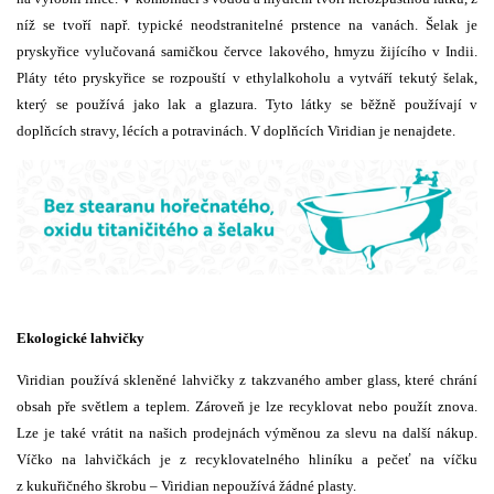
níž se tvoří např. typické neodstranitelné prstence na vanách. Šelak je
pryskyřice vylučovaná samičkou červce lakového, hmyzu žijícího v Indii.
Pláty této pryskyřice se rozpouští v ethylalkoholu a vytváří tekutý šelak,
který se používá jako lak a glazura. Tyto látky se běžně používají v
doplňcích stravy, lécích a potravinách. V doplňcích Viridian je nenajdete.
Ekologické lahvičky
Viridian používá skleněné lahvičky z takzvaného amber glass, které chrání
obsah pře světlem a teplem. Zároveň je lze recyklovat nebo použít znova.
Lze je také vrátit na našich prodejnách výměnou za slevu na další nákup.
Víčko na lahvičkách je z recyklovatelného hliníku a pečeť na víčku
z kukuřičného škrobu – Viridian nepoužívá žádné plasty.