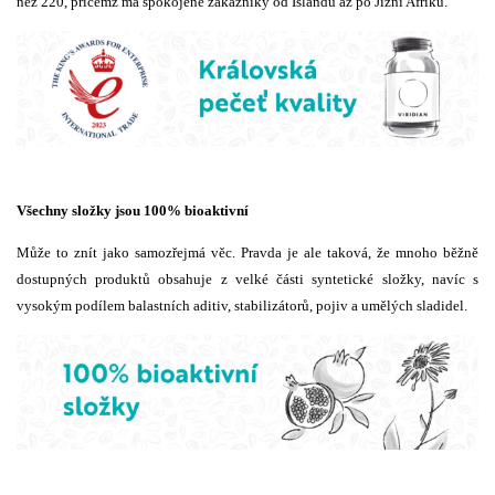
než 220, přičemž má spokojené zákazníky od Islandu až po Jižní Afriku.
Všechny složky jsou 100% bioaktivní
Může to znít jako samozřejmá věc. Pravda je ale taková, že mnoho běžně
dostupných produktů obsahuje z velké části syntetické složky, navíc s
vysokým podílem balastních aditiv, stabilizátorů, pojiv a umělých sladidel.