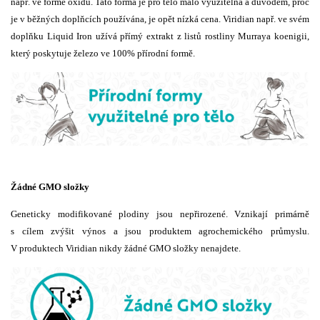
např. ve formě oxidu. Tato forma je pro tělo málo využitelná a důvodem, proč
je v běžných doplňcích používána, je opět nízká cena. Viridian např. ve svém
doplňku Liquid Iron užívá přímý extrakt z listů rostliny Murraya koenigii,
který poskytuje železo ve 100% přírodní formě.
Žádné GMO složky
Geneticky modifikované plodiny jsou nepřirozené. Vznikají primárně
s cílem zvýšit výnos a jsou produktem agrochemického průmyslu.
V produktech Viridian nikdy žádné GMO složky nenajdete.