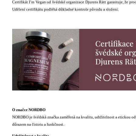
Certifikát I’m Vegan od švédské organizace Djurens Rätt garantuje, že pro
Udělení certifikátu podléhá důkladné kontrole původu a složení.
O značce NORDBO
NORDBO je švédská značka zaměřená na kvalitu, udržitelnost a etickou odp
důrazem na čistotu a funkčnost.
Udržitelnost a kvalita