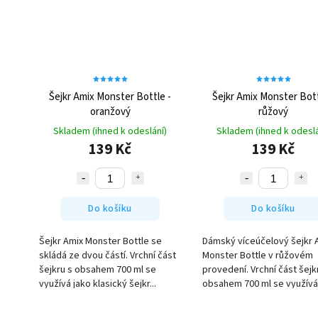
Šejkr Amix Monster Bottle -
Šejkr Amix Monster Bott
oranžový
růžový
Skladem (ihned k odeslání)
Skladem (ihned k odeslá
139 Kč
139 Kč
Do košíku
Do košíku
Šejkr Amix Monster Bottle se
Dámský víceúčelový šejkr 
skládá ze dvou částí. Vrchní část
Monster Bottle v růžovém
šejkru s obsahem 700 ml se
provedení. Vrchní část šejk
využívá jako klasický šejkr...
obsahem 700 ml se využívá 