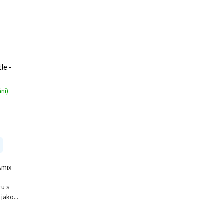
le -
ní)
Amix
ru s
jako...