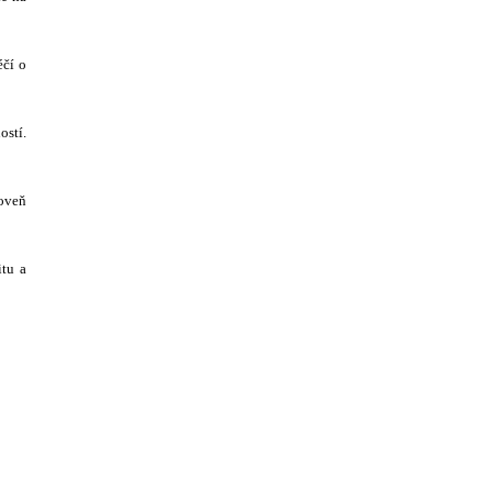
éčí o
ostí.
roveň
itu a