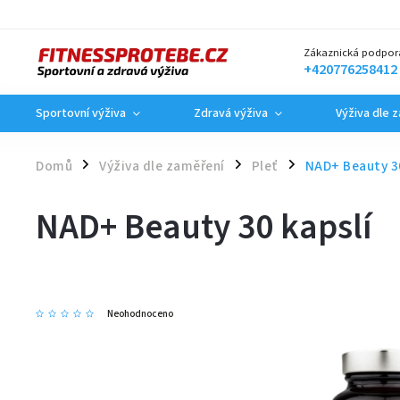
Zákaznická podpor
+420776258412
Sportovní výživa
Zdravá výživa
Výživa dle 
Domů
Výživa dle zaměření
Pleť
NAD+ Beauty 30
/
/
/
NAD+ Beauty 30 kapslí
Neohodnoceno