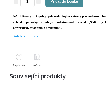
Přidat do košíku
NAD+ Beauty 30 kapslí je pokročilý doplněk stravy pro podporu mla
vzhledu pokožky, obsahující nikotinamid ribosid (NAD+ prek
resveratrol, astaxanthin a vitamín C.
Detailní informace
Zeptat se
Hlídat
Související produkty