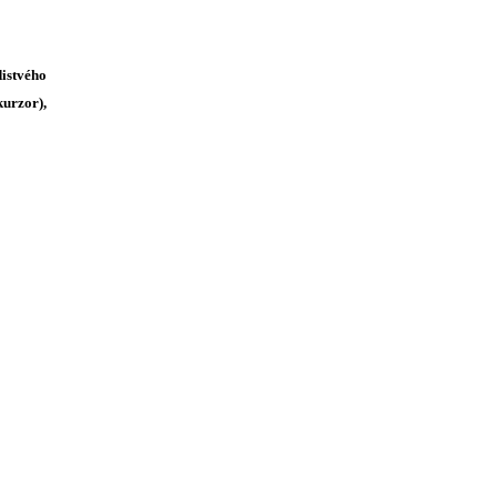
distvého
urzor),