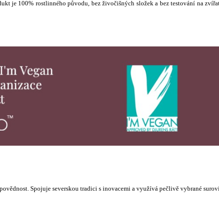
dukt je 100% rostlinného původu, bez živočišných složek a bez testování na zvířa
ovědnost. Spojuje severskou tradici s inovacemi a využívá pečlivě vybrané surov