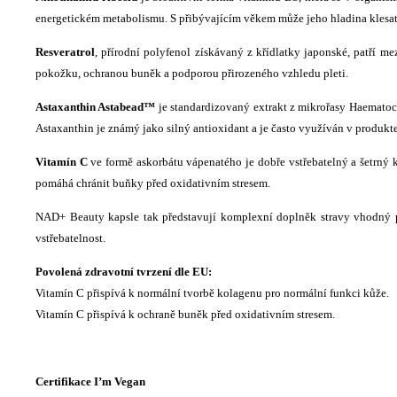
energetickém metabolismu. S přibývajícím věkem může jeho hladina klesat, 
Resveratrol
, přírodní polyfenol získávaný z křídlatky japonské, patří m
pokožku, ochranou buněk a podporou přirozeného vzhledu pleti.
Astaxanthin Astabead™
je standardizovaný extrakt z mikrořasy Haematoco
Astaxanthin je známý jako silný antioxidant a je často využíván v produkt
Vitamín C
ve formě askorbátu vápenatého je dobře vstřebatelný a šetrný 
pomáhá chránit buňky před oxidativním stresem.
NAD+ Beauty kapsle tak představují komplexní doplněk stravy vhodný p
vstřebatelnost.
Povolená zdravotní tvrzení dle EU:
Vitamín C přispívá k normální tvorbě kolagenu pro normální funkci kůže.
Vitamín C přispívá k ochraně buněk před oxidativním stresem.
Certifikace I’m Vegan