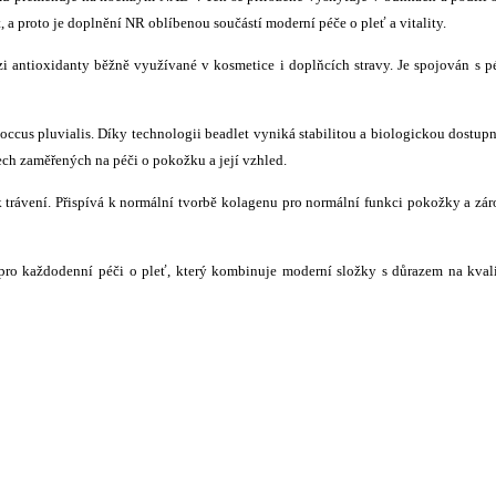
a proto je doplnění NR oblíbenou součástí moderní péče o pleť a vitality.
ezi antioxidanty běžně využívané v kosmetice i doplňcích stravy. Je spojován s p
ccus pluvialis. Díky technologii beadlet vyniká stabilitou a biologickou dostupn
ech zaměřených na péči o pokožku a její vzhled.
k trávení. Přispívá k normální tvorbě kolagenu pro normální funkci pokožky a zá
ro každodenní péči o pleť, který kombinuje moderní složky s důrazem na kval