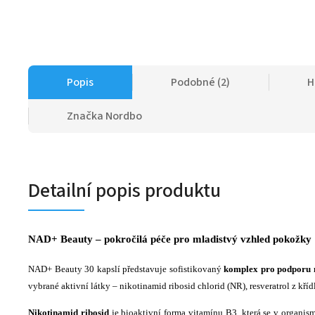
Popis
Podobné (2)
H
Značka
Nordbo
Detailní popis produktu
NAD+ Beauty – pokročilá péče pro mladistvý vzhled pokožky
NAD+ Beauty 30 kapslí představuje sofistikovaný
komplex pro podporu 
vybrané aktivní látky – nikotinamid ribosid chlorid (NR), resveratrol z kř
Nikotinamid ribosid
je bioaktivní forma vitamínu B3, která se v organi