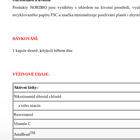
Produkty NORDBO jsou vyráběny s ohledem na životní prostředí, využí
recyklovaného papíru FSC a značka minimalizuje používání plastů i zbyte
DÁVKOVÁNÍ:
1 kapsle denně, kdykoli během dne.
VÝŽIVOVÉ ÚDAJE:
Aktivní látky:
Nikotinamid ribosid chlorid
z toho niacin
Resveratrol
Vitamín C
TM
AstaBead