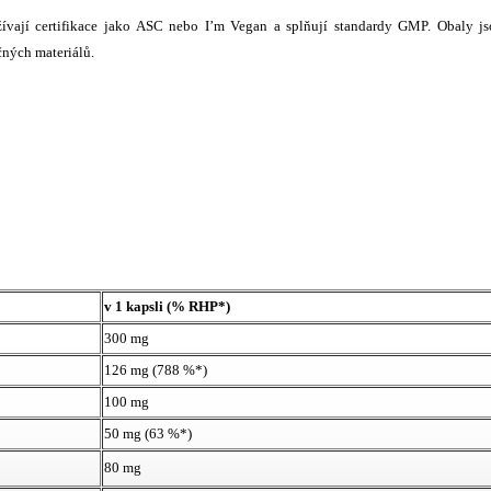
vají certifikace jako ASC nebo I’m Vegan a splňují standardy GMP. Obaly js
čných materiálů.
v 1 kapsli (% RHP*)
300 mg
126 mg (788 %*)
100 mg
50 mg (63 %*)
80 mg