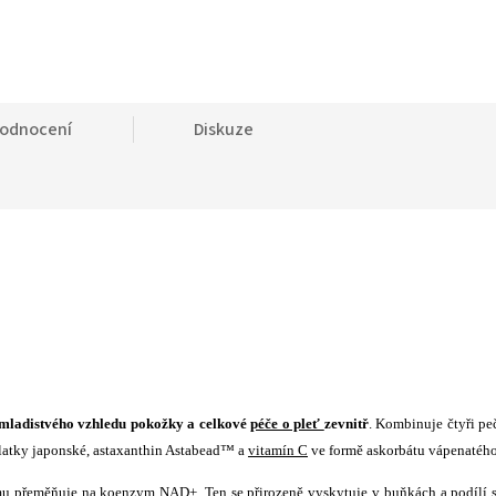
odnocení
Diskuze
mladistvého vzhledu pokožky a celkové
péče o pleť
zevnitř
. Kombinuje čtyři pe
ídlatky japonské, astaxanthin Astabead™ a
vitamín C
ve formě askorbátu vápenatého
smu přeměňuje na koenzym NAD+. Ten se přirozeně vyskytuje v buňkách a podílí 